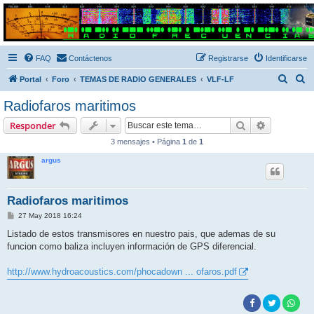
Radio Frecuencias
Foro de Radio Frecuencias
FAQ
Contáctenos
Registrarse
Identificarse
B
B
Portal
Foro
TEMAS DE RADIO GENERALES
VLF-LF
u
u
Radiofaros maritimos
s
s
Buscar
Búsqueda 
Responder
c
c
3 mensajes • Página
1
de
1
a
a
argus
r
r
Radiofaros maritimos
M
27 May 2018 16:24
e
n
Listado de estos transmisores en nuestro pais, que ademas de su
s
funcion como baliza incluyen información de GPS diferencial.
a
j
e
http://www.hydroacoustics.com/phocadown ... ofaros.pdf