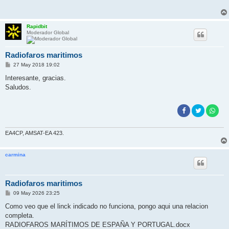
Rapidbit
Moderador Global
Radiofaros maritimos
M
27 May 2018 19:02
e
n
Interesante, gracias.
s
Saludos.
a
j
e
EA4CP, AMSAT-EA 423.
carmina
Radiofaros maritimos
M
09 May 2026 23:25
e
n
Como veo que el linck indicado no funciona, pongo aqui una relacion
s
completa.
a
j
RADIOFAROS MARÍTIMOS DE ESPAÑA Y PORTUGAL.docx