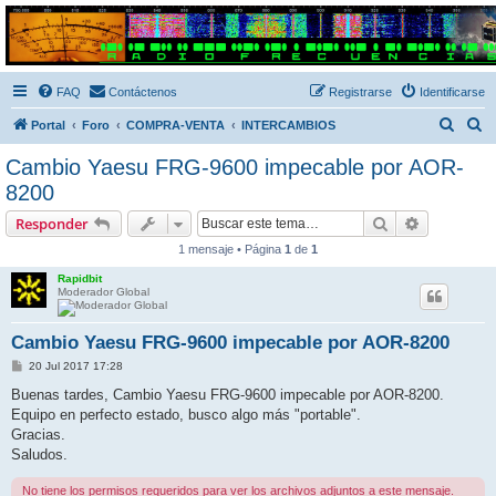
Radio Frecuencias
Foro de Radio Frecuencias
FAQ
Contáctenos
Registrarse
Identificarse
B
B
Portal
Foro
COMPRA-VENTA
INTERCAMBIOS
u
u
Cambio Yaesu FRG-9600 impecable por AOR-
s
s
8200
c
c
Buscar
Búsqueda 
Responder
a
a
1 mensaje • Página
1
de
1
r
r
Rapidbit
Moderador Global
Cambio Yaesu FRG-9600 impecable por AOR-8200
M
20 Jul 2017 17:28
e
n
Buenas tardes, Cambio Yaesu FRG-9600 impecable por AOR-8200.
s
Equipo en perfecto estado, busco algo más "portable".
a
j
Gracias.
e
Saludos.
No tiene los permisos requeridos para ver los archivos adjuntos a este mensaje.