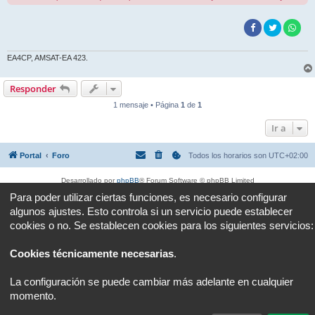
EA4CP, AMSAT-EA 423.
Responder
1 mensaje • Página
1
de
1
Ir a
Portal
Foro
Todos los horarios son
UTC+02:00
Desarrollado por
phpBB
® Forum Software © phpBB Limited
Traducción al español por
phpBB España
Para poder utilizar ciertas funciones, es necesario configurar
Privacidad
|
Condiciones
algunos ajustes. Esto controla si un servicio puede establecer
cookies o no. Se establecen cookies para los siguientes servicios:
Cookies técnicamente necesarias
.
La configuración se puede cambiar más adelante en cualquier
momento.