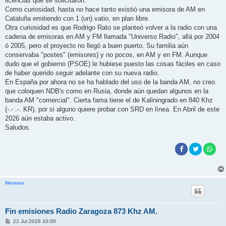
licencias que se solicitaron.
Como curiosidad, hasta no hace tanto existió una emisora de AM en
Cataluña emitiendo con 1 (un) vatio, en plan libre.
Otra curiosidad es que Rodrigo Rato se planteó volver a la radio con una
cadena de emisoras en AM y FM llamada "Universo Radio", allá por 2004
ó 2005, pero el proyecto no llegó a buen puerto. Su familia aún
conservaba "postes" (emisores) y no pocos, en AM y en FM. Aunque
dudo que el gobierno (PSOE) le hubiese puesto las cosas fáciles en caso
de haber querido seguir adelante con su nueva radio.
En España por ahora no se ha hablado del uso de la banda AM, no creo
que coloquen NDB's como en Rusia, donde aún quedan algunos en la
banda AM "comercial". Cierta fama tiene el de Kaliningrado en 840 Khz
(-.- .-. KR), por si alguno quiere probar con SRD en línea. En Abril de este
2026 aún estaba activo.
Saludos.
Hermes
Fin emisiones Radio Zaragoza 873 Khz AM.
M
22 Jul 2026 10:00