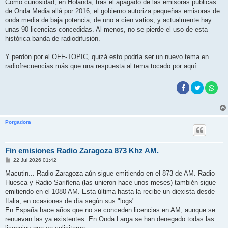
Como curiosidad, en Holanda, tras el apagado de las emisoras públicas
de Onda Media allá por 2016, el gobierno autoriza pequeñas emisoras de
onda media de baja potencia, de uno a cien vatios, y actualmente hay
unas 90 licencias concedidas. Al menos, no se pierde el uso de esta
histórica banda de radiodifusión.
Y perdón por el OFF-TOPIC, quizá esto podría ser un nuevo tema en
radiofrecuencias más que una respuesta al tema tocado por aquí.
Porgadora
Fin emisiones Radio Zaragoza 873 Khz AM.
M
22 Jul 2026 01:42
e
n
Macutin... Radio Zaragoza aún sigue emitiendo en el 873 de AM. Radio
s
Huesca y Radio Sariñena (las unieron hace unos meses) también sigue
a
j
emitiendo en el 1080 AM. Esta última hasta la recibe un diexista desde
e
Italia; en ocasiones de día según sus "logs".
En España hace años que no se conceden licencias en AM, aunque se
renuevan las ya existentes. En Onda Larga se han denegado todas las