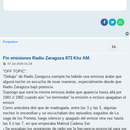
Porgadora
Fin emisiones Radio Zaragoza 873 Khz AM.
M
07 Jul 2026 01:19
e
n
"OFF TOPIC".
s
"Debajo" de Radio Zaragoza siempre ha habido una emisora árabe que
a
j
alguna noche se escucha de esas maneras, especialmente desde que
e
Radio Zaragoza bajó potencia.
Supongo que será la misma emisora árabe que aparecía hasta allá por
1981 ó 1982 cuando aún "se terminaba" la emisión e incluso apagaban el
emisor.
Como anécdota diré que de madrugada, entre las 3 y las 5, algunas
noches lo encendían y se escuchaban dos episodios seguidos de La
saga de los Porreta, luego silencio y apagado del emisor otra vez hasta
las 6 ó las 7, en que empezaba Matinal Cadena Ser.
¿Se enviaban los programas de radio por la frecuencia provincial para ser