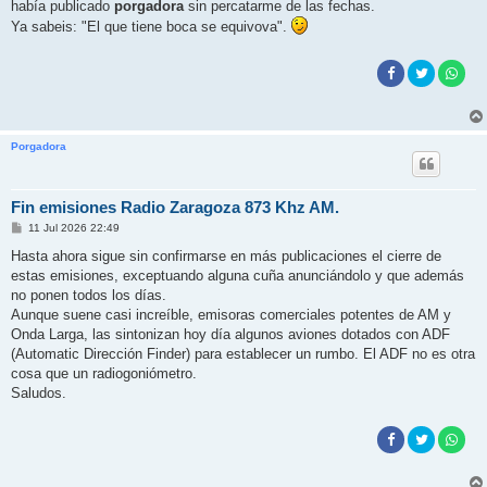
había publicado
porgadora
sin percatarme de las fechas.
a
j
Ya sabeis: "El que tiene boca se equivova".
e
Porgadora
Fin emisiones Radio Zaragoza 873 Khz AM.
M
11 Jul 2026 22:49
e
n
Hasta ahora sigue sin confirmarse en más publicaciones el cierre de
s
estas emisiones, exceptuando alguna cuña anunciándolo y que además
a
j
no ponen todos los días.
e
Aunque suene casi increíble, emisoras comerciales potentes de AM y
Onda Larga, las sintonizan hoy día algunos aviones dotados con ADF
(Automatic Dirección Finder) para establecer un rumbo. El ADF no es otra
cosa que un radiogoniómetro.
Saludos.