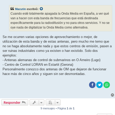
e
n
s
Macutin
escribió:
a
j
Cuando esté totalmente apagada la Onda Media en España, a ver qué
e
van a hacer con esta banda de frecuencias que está destinada
específicamente para la radiodifusión y no para otros servicios. Y no se
oye nada de digitalizar la Onda Media como alternativa.
Se me ocurren varias opciones de aprovechamiento o mejor, de
utilización de esta banda y de estas antenas, pero mucho me temo que
no se haga absolutamente nada y que estos centros de emisión, pasen a
ser ruinas industriales como ya existen o han existido. Solo dos
ejemplos:
- Antenas alemanas de control de submarinos en O Arneiro (Lugo)
- Centro de Control LORAN en Estartit (Gerona)
Personalmente conozco dos antenas de OM que dejaron de funcionar
hace más de cinco años y siguen sin ser desmontadas.
Responder
9 mensajes • Página
1
de
1