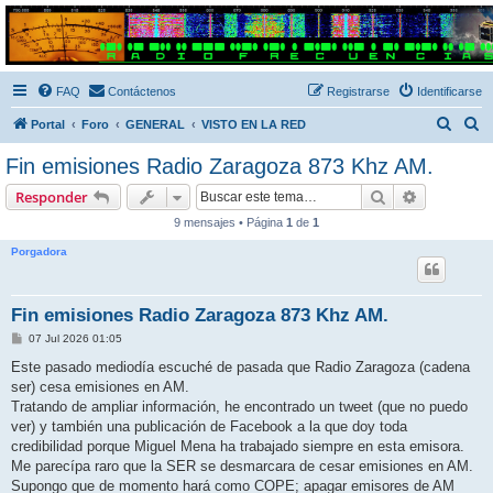
Radio Frecuencias
Foro de Radio Frecuencias
FAQ
Contáctenos
Registrarse
Identificarse
B
B
Portal
Foro
GENERAL
VISTO EN LA RED
u
u
Fin emisiones Radio Zaragoza 873 Khz AM.
s
s
Buscar
Búsqueda 
Responder
c
c
9 mensajes • Página
1
de
1
a
a
Porgadora
r
r
Fin emisiones Radio Zaragoza 873 Khz AM.
M
07 Jul 2026 01:05
e
n
Este pasado mediodía escuché de pasada que Radio Zaragoza (cadena
s
ser) cesa emisiones en AM.
a
j
Tratando de ampliar información, he encontrado un tweet (que no puedo
e
ver) y también una publicación de Facebook a la que doy toda
credibilidad porque Miguel Mena ha trabajado siempre en esta emisora.
Me parecípa raro que la SER se desmarcara de cesar emisiones en AM.
Supongo que de momento hará como COPE; apagar emisores de AM