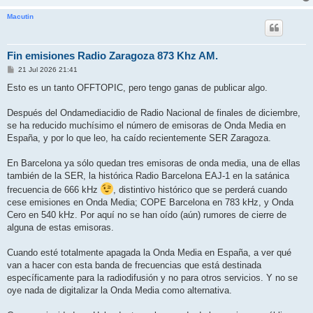
Macutin
Fin emisiones Radio Zaragoza 873 Khz AM.
M
21 Jul 2026 21:41
e
n
Esto es un tanto OFFTOPIC, pero tengo ganas de publicar algo.
s
a
j
Después del Ondamediacidio de Radio Nacional de finales de diciembre,
e
se ha reducido muchísimo el número de emisoras de Onda Media en
España, y por lo que leo, ha caído recientemente SER Zaragoza.
En Barcelona ya sólo quedan tres emisoras de onda media, una de ellas
también de la SER, la histórica Radio Barcelona EAJ-1 en la satánica
frecuencia de 666 kHz
, distintivo histórico que se perderá cuando
cese emisiones en Onda Media; COPE Barcelona en 783 kHz, y Onda
Cero en 540 kHz. Por aquí no se han oído (aún) rumores de cierre de
alguna de estas emisoras.
Cuando esté totalmente apagada la Onda Media en España, a ver qué
van a hacer con esta banda de frecuencias que está destinada
específicamente para la radiodifusión y no para otros servicios. Y no se
oye nada de digitalizar la Onda Media como alternativa.