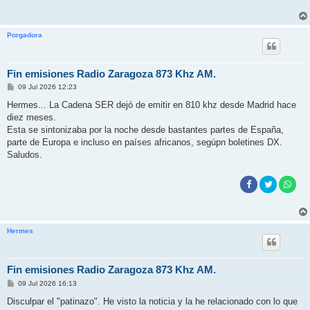
Porgadora
Fin emisiones Radio Zaragoza 873 Khz AM.
M
09 Jul 2026 12:23
e
n
Hermes... La Cadena SER dejó de emitir en 810 khz desde Madrid hace
s
diez meses.
a
j
Esta se sintonizaba por la noche desde bastantes partes de España,
e
parte de Europa e incluso en países africanos, segúpn boletines DX.
Saludos.
Hermes
Fin emisiones Radio Zaragoza 873 Khz AM.
M
09 Jul 2026 16:13
e
n
Disculpar el "patinazo". He visto la noticia y la he relacionado con lo que
s