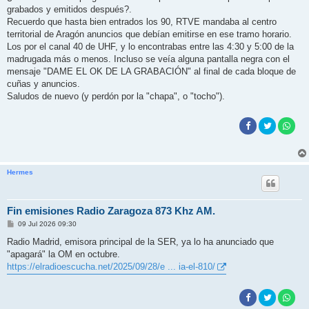
grabados y emitidos después?.
Recuerdo que hasta bien entrados los 90, RTVE mandaba al centro
territorial de Aragón anuncios que debían emitirse en ese tramo horario.
Los por el canal 40 de UHF, y lo encontrabas entre las 4:30 y 5:00 de la
madrugada más o menos. Incluso se veía alguna pantalla negra con el
mensaje "DAME EL OK DE LA GRABACIÓN" al final de cada bloque de
cuñas y anuncios.
Saludos de nuevo (y perdón por la "chapa", o "tocho").
Hermes
Fin emisiones Radio Zaragoza 873 Khz AM.
M
09 Jul 2026 09:30
e
n
Radio Madrid, emisora principal de la SER, ya lo ha anunciado que
s
"apagará" la OM en octubre.
a
j
https://elradioescucha.net/2025/09/28/e ... ia-el-810/
e