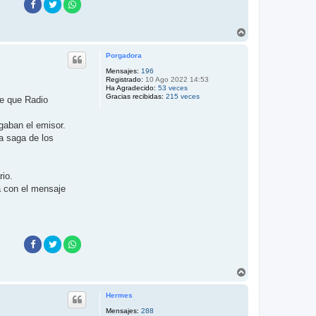
A
r
r
Porgadora
i
b
Mensajes:
196
Registrado:
10 Ago 2022 14:53
a
Ha Agradecido:
53 veces
Gracias recibidas:
215 veces
e que Radio
gaban el emisor.
a saga de los
rio.
a con el mensaje
A
r
r
Hermes
i
b
Mensajes:
288