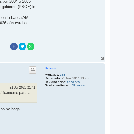
á por 2004 ó 2005,
l gobierno (PSOE) le
s en la banda AM
 2026 aún estaba
A
r
r
Hermes
i
b
Mensajes:
288
Registrado:
25 Nov 2014 19:40
a
Ha Agradecido:
86 veces
Gracias recibidas:
138 veces
21 Jul 2026 21:41
íficamente para la
 no se haga
: