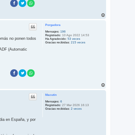
A
r
r
Porgadora
i
b
Mensajes:
196
Registrado:
10 Ago 2022 14:53
a
demás no ponen todos
Ha Agradecido:
53 veces
Gracias recibidas:
215 veces
 ADF (Automatic
A
r
r
Macutin
i
b
Mensajes:
6
Registrado:
27 Mar 2026 16:13
a
Gracias recibidas:
2 veces
dia en España, y por