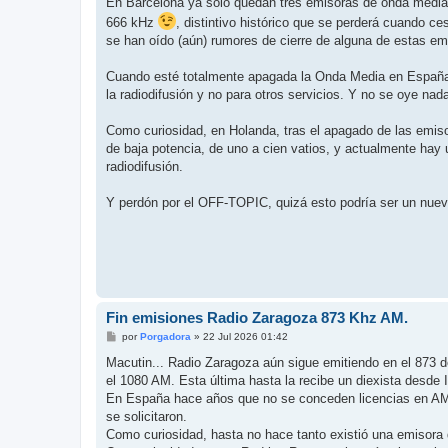
En Barcelona ya sólo quedan tres emisoras de onda media, 
666 kHz
, distintivo histórico que se perderá cuando
se han oído (aún) rumores de cierre de alguna de estas em
Cuando esté totalmente apagada la Onda Media en España,
la radiodifusión y no para otros servicios. Y no se oye nad
Como curiosidad, en Holanda, tras el apagado de las emis
de baja potencia, de uno a cien vatios, y actualmente hay 
radiodifusión.
Y perdón por el OFF-TOPIC, quizá esto podría ser un nuev
Fin emisiones Radio Zaragoza 873 Khz AM.
M
por
Porgadora
»
22 Jul 2026 01:42
e
n
Macutin... Radio Zaragoza aún sigue emitiendo en el 873 
s
el 1080 AM. Esta última hasta la recibe un diexista desde I
a
j
En España hace años que no se conceden licencias en AM,
e
se solicitaron.
Como curiosidad, hasta no hace tanto existió una emisora d