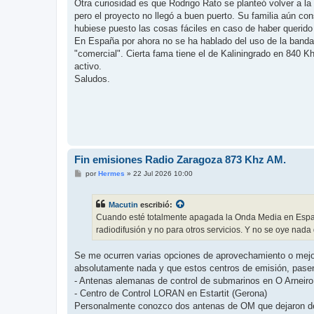
Otra curiosidad es que Rodrigo Rato se planteó volver a l
pero el proyecto no llegó a buen puerto. Su familia aún 
hubiese puesto las cosas fáciles en caso de haber querido
En España por ahora no se ha hablado del uso de la ban
"comercial". Cierta fama tiene el de Kaliningrado en 840 Kh
activo.
Saludos.
Fin emisiones Radio Zaragoza 873 Khz AM.
M
por
Hermes
»
22 Jul 2026 10:00
e
n
s
Macutin
escribió:
a
j
Cuando esté totalmente apagada la Onda Media en España
e
radiodifusión y no para otros servicios. Y no se oye nada
Se me ocurren varias opciones de aprovechamiento o mejo
absolutamente nada y que estos centros de emisión, pasen 
- Antenas alemanas de control de submarinos en O Arneiro
- Centro de Control LORAN en Estartit (Gerona)
Personalmente conozco dos antenas de OM que dejaron de