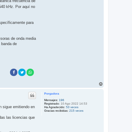
atánica frecuencia de
540 kHz. Por aquí no
specíficamente para
misoras de onda media
a banda de
A
r
r
Porgadora
i
b
Mensajes:
196
Registrado:
10 Ago 2022 14:53
a
n sigue emitiendo en
Ha Agradecido:
53 veces
Gracias recibidas:
215 veces
as las licencias que