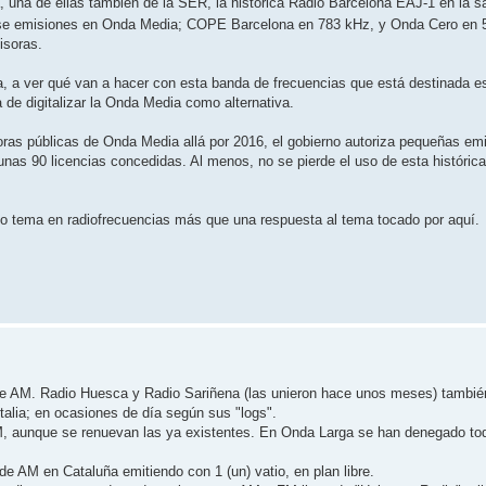
una de ellas también de la SER, la histórica Radio Barcelona EAJ-1 en la s
 cese emisiones en Onda Media; COPE Barcelona en 783 kHz, y Onda Cero en 
isoras.
 a ver qué van a hacer con esta banda de frecuencias que está destinada e
a de digitalizar la Onda Media como alternativa.
oras públicas de Onda Media allá por 2016, el gobierno autoriza pequeñas e
unas 90 licencias concedidas. Al menos, no se pierde el uso de esta históric
o tema en radiofrecuencias más que una respuesta al tema tocado por aquí.
de AM. Radio Huesca y Radio Sariñena (las unieron hace unos meses) tambié
talia; en ocasiones de día según sus "logs".
 aunque se renuevan las ya existentes. En Onda Larga se han denegado tod
e AM en Cataluña emitiendo con 1 (un) vatio, en plan libre.