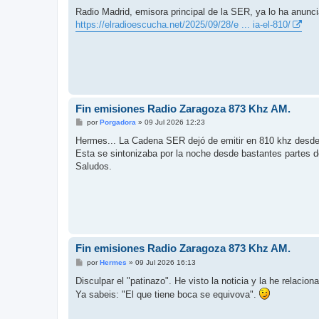
e
n
Radio Madrid, emisora principal de la SER, ya lo ha anunc
s
https://elradioescucha.net/2025/09/28/e ... ia-el-810/
a
j
e
Fin emisiones Radio Zaragoza 873 Khz AM.
M
por
Porgadora
»
09 Jul 2026 12:23
e
n
Hermes... La Cadena SER dejó de emitir en 810 khz desd
s
Esta se sintonizaba por la noche desde bastantes partes d
a
j
Saludos.
e
Fin emisiones Radio Zaragoza 873 Khz AM.
M
por
Hermes
»
09 Jul 2026 16:13
e
n
Disculpar el "patinazo". He visto la noticia y la he relaci
s
Ya sabeis: "El que tiene boca se equivova".
a
j
e