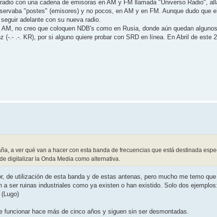
a radio con una cadena de emisoras en AM y FM llamada "Universo Radio", all
conservaba "postes" (emisores) y no pocos, en AM y en FM. Aunque dudo que e
 seguir adelante con su nueva radio.
da AM, no creo que coloquen NDB's como en Rusia, donde aún quedan alguno
z (-.- .-. KR), por si alguno quiere probar con SRD en línea. En Abril de este
, a ver qué van a hacer con esta banda de frecuencias que está destinada espec
 de digitalizar la Onda Media como alternativa.
r, de utilización de esta banda y de estas antenas, pero mucho me temo que
a ser ruinas industriales como ya existen o han existido. Solo dos ejemplos
 (Lugo)
 funcionar hace más de cinco años y siguen sin ser desmontadas.