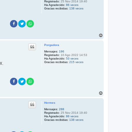
Registrado:
25 Nov 2014 19:40
a
Ha Agradecido:
86 veces
Gracias recibidas:
138 veces
A
r
r
Porgadora
i
b
Mensajes:
196
Registrado:
10 Ago 2022 14:53
a
Ha Agradecido:
53 veces
Gracias recibidas:
215 veces
DX.
A
r
r
Hermes
i
b
Mensajes:
288
Registrado:
25 Nov 2014 19:40
a
Ha Agradecido:
86 veces
Gracias recibidas:
138 veces