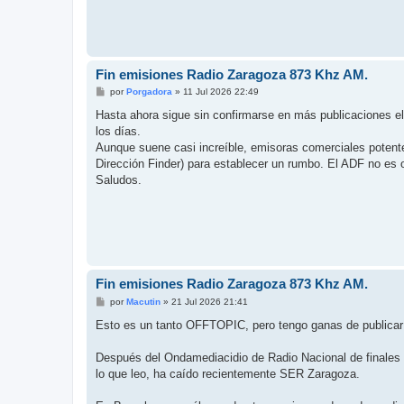
Fin emisiones Radio Zaragoza 873 Khz AM.
M
por
Porgadora
»
11 Jul 2026 22:49
e
n
Hasta ahora sigue sin confirmarse en más publicaciones 
s
los días.
a
j
Aunque suene casi increíble, emisoras comerciales poten
e
Dirección Finder) para establecer un rumbo. El ADF no es 
Saludos.
Fin emisiones Radio Zaragoza 873 Khz AM.
M
por
Macutin
»
21 Jul 2026 21:41
e
n
Esto es un tanto OFFTOPIC, pero tengo ganas de publicar
s
a
j
Después del Ondamediacidio de Radio Nacional de finales
e
lo que leo, ha caído recientemente SER Zaragoza.