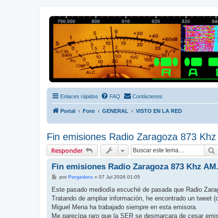
Radio Frecuencias
Foro de Radio Frecuencias
Enlaces rápidos
FAQ
Contáctenos
Portal
Foro
GENERAL
VISTO EN LA RED
Fin emisiones Radio Zaragoza 873 Khz
Responder
Fin emisiones Radio Zaragoza 873 Khz AM
M
por
Porgadora
»
07 Jul 2026 01:05
e
n
Este pasado mediodía escuché de pasada que Radio Zara
s
Tratando de ampliar información, he encontrado un tweet (
a
j
Miguel Mena ha trabajado siempre en esta emisora.
e
Me parecípa raro que la SER se desmarcara de cesar em