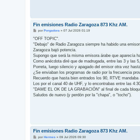
Fin emisiones Radio Zaragoza 873 Khz AM.
M
por
Porgadora
»
07 Jul 2026 01:19
e
n
"OFF TOPIC".
s
"Debajo" de Radio Zaragoza siempre ha habido una emiso
a
j
Zaragoza bajó potencia.
e
Supongo que será la misma emisora árabe que aparecía has
Como anécdota diré que de madrugada, entre las 3 y las 5
Porreta, luego silencio y apagado del emisor otra vez has
¿Se enviaban los programas de radio por la frecuencia pro
Recuerdo que hasta bien entrados los 90, RTVE mandaba al 
Los por el canal 40 de UHF, y lo encontrabas entre las 4:
"DAME EL OK DE LA GRABACIÓN" al final de cada bloque
Saludos de nuevo (y perdón por la "chapa", o "tocho").
Fin emisiones Radio Zaragoza 873 Khz AM.
M
por
Hermes
»
09 Jul 2026 09:30