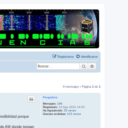
Registrarse
Identificarse
Buscar
Búsqueda avanza
9 mensajes • Página
1
de
1
Porgadora
Mensajes:
196
Registrado:
10 Ago 2022 14:53
Ha Agradecido:
53 veces
Gracias recibidas:
215 veces
redibilidad porque
 de AM donde tengan