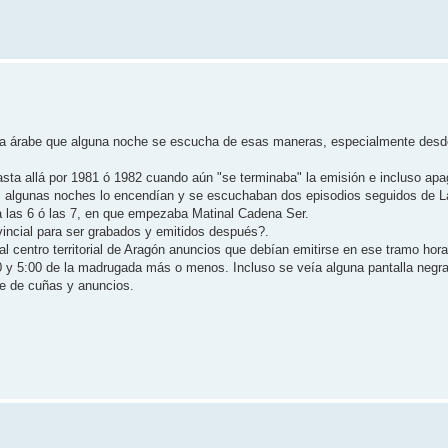
ra árabe que alguna noche se escucha de esas maneras, especialmente desd
ta allá por 1981 ó 1982 cuando aún "se terminaba" la emisión e incluso apa
, algunas noches lo encendían y se escuchaban dos episodios seguidos de L
ta las 6 ó las 7, en que empezaba Matinal Cadena Ser.
vincial para ser grabados y emitidos después?.
centro territorial de Aragón anuncios que debían emitirse en ese tramo hora
30 y 5:00 de la madrugada más o menos. Incluso se veía alguna pantalla negr
 de cuñas y anuncios.