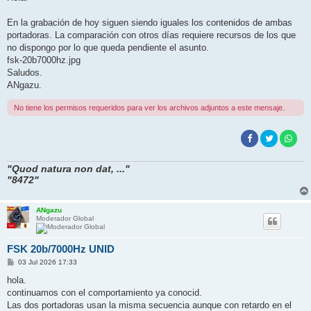
s
a
j
En la grabación de hoy siguen siendo iguales los contenidos de ambas
e
portadoras. La comparación con otros días requiere recursos de los que
no dispongo por lo que queda pendiente el asunto.
fsk-20b7000hz.jpg
Saludos.
ANgazu.
No tiene los permisos requeridos para ver los archivos adjuntos a este mensaje.
"Quod natura non dat, ..."
"8472"
ANgazu
Moderador Global
FSK 20b/7000Hz UNID
M
03 Jul 2026 17:33
e
n
hola.
s
continuamos con el comportamiento ya conocid.
a
j
Las dos portadoras usan la misma secuencia aunque con retardo en el