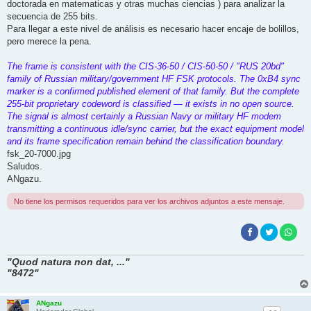
doctorada en matematicas y otras muchas ciencias ) para analizar la
secuencia de 255 bits.
Para llegar a este nivel de análisis es necesario hacer encaje de bolillos,
pero merece la pena.
The frame is consistent with the CIS-36-50 / CIS-50-50 / "RUS 20bd"
family of Russian military/government HF FSK protocols. The 0xB4 sync
marker is a confirmed published element of that family. But the complete
255-bit proprietary codeword is classified — it exists in no open source.
The signal is almost certainly a Russian Navy or military HF modem
transmitting a continuous idle/sync carrier, but the exact equipment model
and its frame specification remain behind the classification boundary.
fsk_20-7000.jpg
Saludos.
ANgazu.
No tiene los permisos requeridos para ver los archivos adjuntos a este mensaje.
"Quod natura non dat, ..."
"8472"
ANgazu