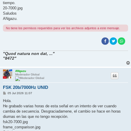
e
tiempo.
20-7000.jpg
Saludos
ANgazu.
No tiene los permisos requeridos para ver los archivos adjuntos a este mensaje.
"Quod natura non dat, ..."
"8472"
ANgazu
Moderador Global
FSK 20b/7000Hz UNID
M
05 Jul 2026 11:07
e
n
Hola.
s
He grabado varias horas de esta señal en un intento de ver cuando
a
j
cambia de secuencia. Desgraciadamene, el cambio se hace en horas
e
diurnas en las que no tengo recepción.
fsk20-7000.jpg
frame_comparison.jpg