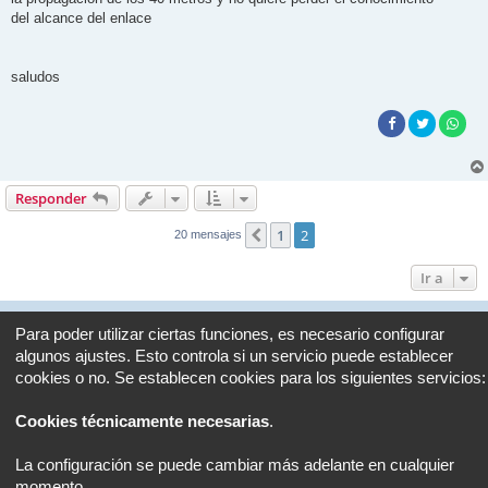
del alcance del enlace
saludos
Responder
1
2
Anterior
20 mensajes
Ir a
Portal
Foro
Todos los horarios son
UTC+02:00
Para poder utilizar ciertas funciones, es necesario configurar
algunos ajustes. Esto controla si un servicio puede establecer
Desarrollado por
phpBB
® Forum Software © phpBB Limited
cookies o no. Se establecen cookies para los siguientes servicios:
Traducción al español por
phpBB España
Privacidad
|
Condiciones
Cookies técnicamente necesarias
.
La configuración se puede cambiar más adelante en cualquier
momento.