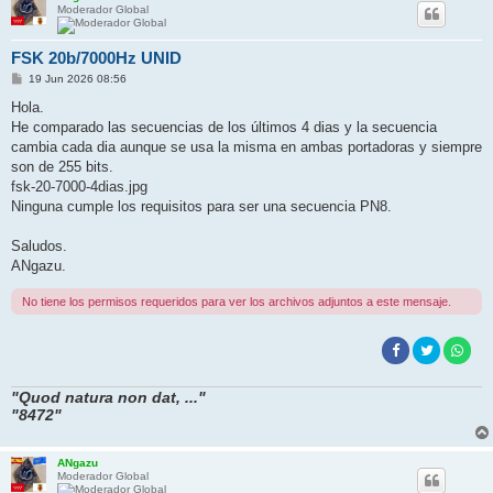
Moderador Global
FSK 20b/7000Hz UNID
M
19 Jun 2026 08:56
e
n
Hola.
s
He comparado las secuencias de los últimos 4 dias y la secuencia
a
j
cambia cada dia aunque se usa la misma en ambas portadoras y siempre
e
son de 255 bits.
fsk-20-7000-4dias.jpg
Ninguna cumple los requisitos para ser una secuencia PN8.
Saludos.
ANgazu.
No tiene los permisos requeridos para ver los archivos adjuntos a este mensaje.
"Quod natura non dat, ..."
"8472"
ANgazu
Moderador Global