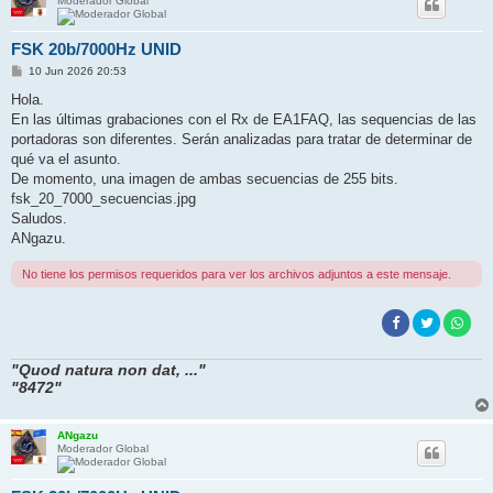
Moderador Global
FSK 20b/7000Hz UNID
M
10 Jun 2026 20:53
e
n
Hola.
s
En las últimas grabaciones con el Rx de EA1FAQ, las sequencias de las
a
j
portadoras son diferentes. Serán analizadas para tratar de determinar de
e
qué va el asunto.
De momento, una imagen de ambas secuencias de 255 bits.
fsk_20_7000_secuencias.jpg
Saludos.
ANgazu.
No tiene los permisos requeridos para ver los archivos adjuntos a este mensaje.
"Quod natura non dat, ..."
"8472"
ANgazu
Moderador Global