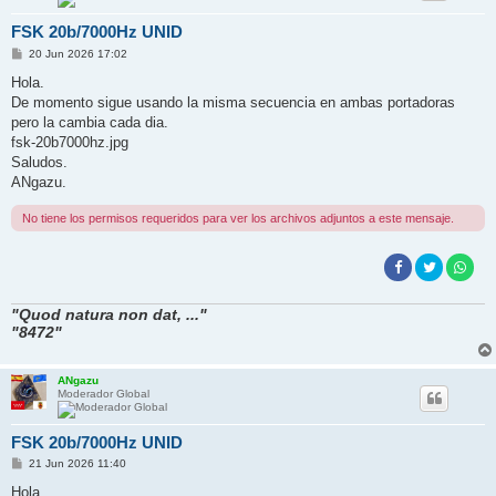
FSK 20b/7000Hz UNID
M
20 Jun 2026 17:02
e
n
Hola.
s
De momento sigue usando la misma secuencia en ambas portadoras
a
j
pero la cambia cada dia.
e
fsk-20b7000hz.jpg
Saludos.
ANgazu.
No tiene los permisos requeridos para ver los archivos adjuntos a este mensaje.
"Quod natura non dat, ..."
"8472"
ANgazu
Moderador Global
FSK 20b/7000Hz UNID
M
21 Jun 2026 11:40
e
n
Hola.