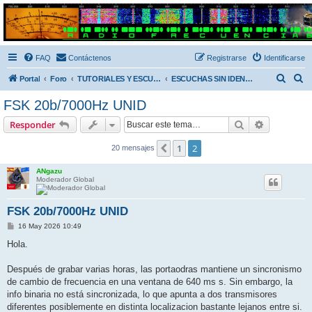
Radio Frecuencias
Foro de Radio Frecuencias
FAQ
Contáctenos
Registrarse
Identificarse
B
B
Portal
Foro
TUTORIALES Y ESCUCHAS SIN IDENTIFICAR
ESCUCHAS SIN IDENTIFICAR
u
u
FSK 20b/7000Hz UNID
s
s
Buscar
Búsqueda 
Responder
c
c
a
a
1
2
Anterior
20 mensajes
r
r
ANgazu
Moderador Global
FSK 20b/7000Hz UNID
M
16 May 2026 10:49
e
n
Hola.
s
a
j
Después de grabar varias horas, las portaodras mantiene un sincronismo
e
de cambio de frecuencia en una ventana de 640 ms s. Sin embargo, la
info binaria no está sincronizada, lo que apunta a dos transmisores
diferentes posiblemente en distinta localizacion bastante lejanos entre si.