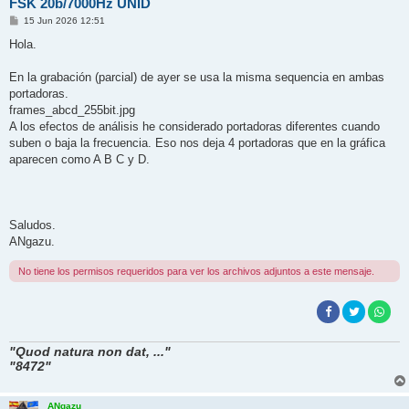
FSK 20b/7000Hz UNID
M
15 Jun 2026 12:51
e
n
Hola.
s
a
j
En la grabación (parcial) de ayer se usa la misma sequencia en ambas
e
portadoras.
frames_abcd_255bit.jpg
A los efectos de análisis he considerado portadoras diferentes cuando
suben o baja la frecuencia. Eso nos deja 4 portadoras que en la gráfica
aparecen como A B C y D.
Saludos.
ANgazu.
No tiene los permisos requeridos para ver los archivos adjuntos a este mensaje.
"Quod natura non dat, ..."
"8472"
ANgazu