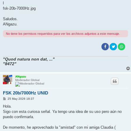
l
fsk-20b-7000Hz.jpg
Saludos.
ANgazu.
No tiene los permisos requeridos para ver los archivos adjuntos a este mensaje.
"Quod natura non dat, ..."
"8472"
ANgazu
Moderador Global
FSK 20b/7000Hz UNID
M
25 May 2026 18:37
e
n
Hola.
s
Sigo con esta curiosa señal. Ya tengo una idea de su uso pero aún no
a
j
puedo confirmarla.
e
De momento, he aprovechado la "amistad" con mi amiga Claudia (