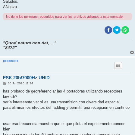
Saludos.
ANgazu.
No tiene los permisos requeridos para ver los archivos adjuntos a este mensaje.
"Quod natura non dat, ..."
"8472"
peponcillo
FSK 20b/7000Hz UNID
M
05 Jul 2026 11:34
e
n
has probado de georeferenciar las 4 portadoras utilizando receptores
s
kiwisdr?
a
j
sería interesante ver si es una transmision con diversidad espacial
e
para elimnar los efectos del fadding y permitir una recepción en continuo
usar esa frecuencia muestra que el que pilota el experiemento conoce
bien
la propagación de los 40 metros y no quiere perder el conocimiento