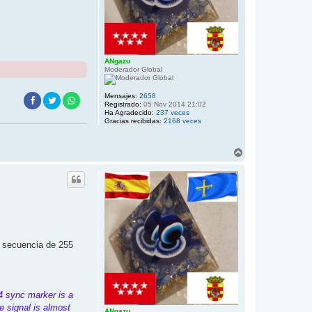
ANgazu
Moderador Global
Mensajes:
2658
Registrado:
05 Nov 2014 21:02
Ha Agradecido:
237 veces
Gracias recibidas:
2168 veces
A
r
r
i
b
a
a secuencia de 255
4 sync marker is a
e signal is almost
ANgazu