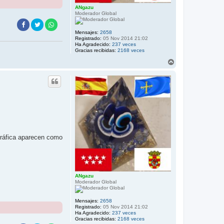
ANgazu
Moderador Global
Mensajes:
2658
Registrado:
05 Nov 2014 21:02
Ha Agradecido:
237 veces
Gracias recibidas:
2168 veces
A
r
r
i
b
a
 gráfica aparecen como
ANgazu
Moderador Global
Mensajes:
2658
Registrado:
05 Nov 2014 21:02
Ha Agradecido:
237 veces
Gracias recibidas:
2168 veces