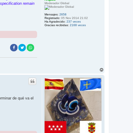
specification remain
Moderador Global
Mensajes:
2658
Registrado:
05 Nov 2014 21:02
Ha Agradecido:
237 veces
Gracias recibidas:
2168 veces
A
r
r
i
b
a
erminar de qué va el