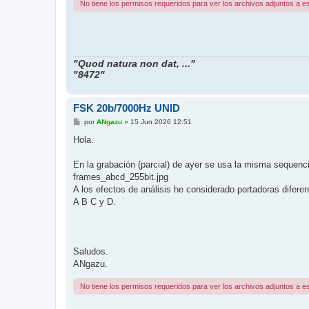
No tiene los permisos requeridos para ver los archivos adjuntos a e
"Quod natura non dat, ..."
"8472"
FSK 20b/7000Hz UNID
M
por
ANgazu
»
15 Jun 2026 12:51
e
n
Hola.
s
a
j
En la grabación (parcial) de ayer se usa la misma sequenc
e
frames_abcd_255bit.jpg
A los efectos de análisis he considerado portadoras difer
A B C y D.
Saludos.
ANgazu.
No tiene los permisos requeridos para ver los archivos adjuntos a e