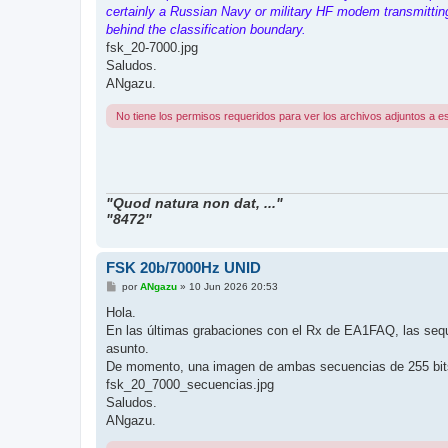
certainly a Russian Navy or military HF modem transmitting
behind the classification boundary.
fsk_20-7000.jpg
Saludos.
ANgazu.
No tiene los permisos requeridos para ver los archivos adjuntos a e
"Quod natura non dat, ..."
"8472"
FSK 20b/7000Hz UNID
M
por
ANgazu
»
10 Jun 2026 20:53
e
n
Hola.
s
En las últimas grabaciones con el Rx de EA1FAQ, las seque
a
j
asunto.
e
De momento, una imagen de ambas secuencias de 255 bit
fsk_20_7000_secuencias.jpg
Saludos.
ANgazu.