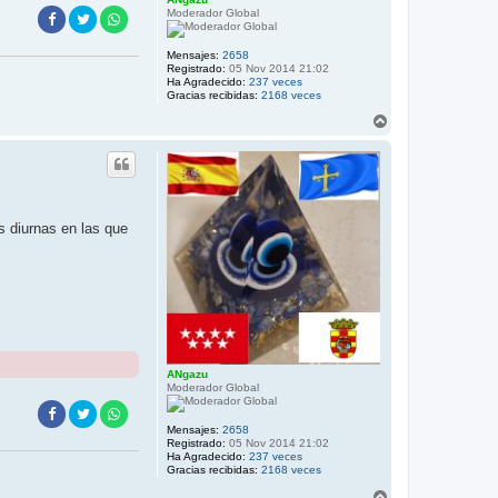
Moderador Global
Mensajes:
2658
Registrado:
05 Nov 2014 21:02
Ha Agradecido:
237 veces
Gracias recibidas:
2168 veces
A
r
r
i
b
a
 diurnas en las que
ANgazu
Moderador Global
Mensajes:
2658
Registrado:
05 Nov 2014 21:02
Ha Agradecido:
237 veces
Gracias recibidas:
2168 veces
A