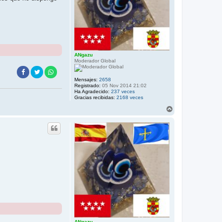
ANgazu
Moderador Global
Mensajes:
2658
Registrado:
05 Nov 2014 21:02
Ha Agradecido:
237 veces
Gracias recibidas:
2168 veces
A
r
r
i
b
a
ANgazu