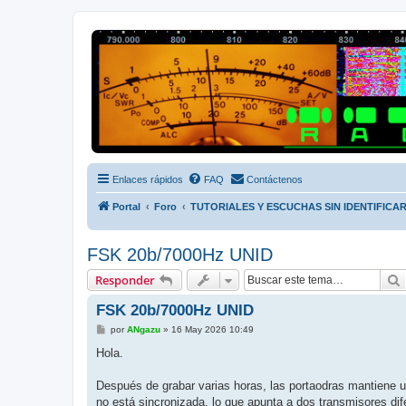
Radio Frecuencias
Foro de Radio Frecuencias
Enlaces rápidos
FAQ
Contáctenos
Portal
Foro
TUTORIALES Y ESCUCHAS SIN IDENTIFICA
FSK 20b/7000Hz UNID
Responder
FSK 20b/7000Hz UNID
M
por
ANgazu
»
16 May 2026 10:49
e
n
Hola.
s
a
j
Después de grabar varias horas, las portaodras mantiene u
e
no está sincronizada, lo que apunta a dos transmisores dife