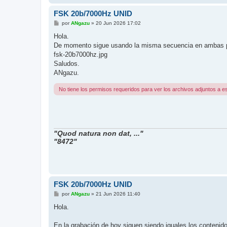
FSK 20b/7000Hz UNID
M
por
ANgazu
»
20 Jun 2026 17:02
e
n
Hola.
s
De momento sigue usando la misma secuencia en ambas po
a
j
fsk-20b7000hz.jpg
e
Saludos.
ANgazu.
No tiene los permisos requeridos para ver los archivos adjuntos a e
"Quod natura non dat, ..."
"8472"
FSK 20b/7000Hz UNID
M
por
ANgazu
»
21 Jun 2026 11:40
e
n
Hola.
s
a
j
En la grabación de hoy siguen siendo iguales los contenid