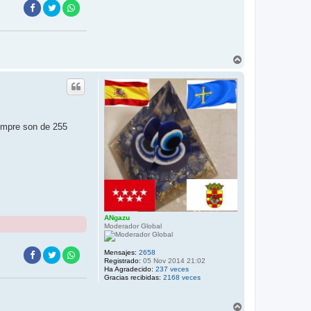
A
r
r
i
b
a
empre son de 255
ANgazu
Moderador Global
Mensajes:
2658
Registrado:
05 Nov 2014 21:02
Ha Agradecido:
237 veces
Gracias recibidas:
2168 veces
A