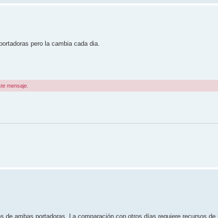
rtadoras pero la cambia cada dia.
ste mensaje.
os de ambas portadoras. La comparación con otros días requiere recursos de