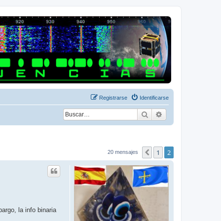
Registrarse
Identificarse
Buscar
Búsqueda avanza
1
2
Anterior
20 mensajes
rgo, la info binaria