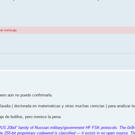
ste mensaje.
pero aún no puedo confirmarla.
udia ( doctorada en matematicas y otras muchas ciencias ) para analizar l
je de bolillos, pero merece la pena.
 "RUS 20bd" family of Russian military/government HF FSK protocols. The 0xB
e 255-bit proprietary codeword is classified — it exists in no open source. Th