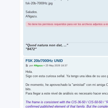
fsk-20b-7000Hz.jpg
Saludos.
ANgazu.
No tiene los permisos requeridos para ver los archivos adjuntos a e
"Quod natura non dat, ..."
"8472"
FSK 20b/7000Hz UNID
M
por
ANgazu
»
25 May 2026 18:37
e
n
Hola.
s
Sigo con esta curiosa señal. Ya tengo una idea de su uso 
a
j
e
De momento, he aprovechado la "amistad" con mi amiga Cla
bits.
Para llegar a este nivel de análisis es necesario hacer enca
The frame is consistent with the CIS-36-50 / CIS-50-50 /
confirmed published element of that family. But the complet