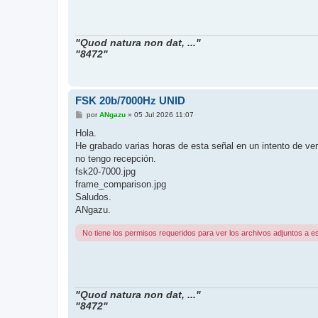
"Quod natura non dat, ..."
"8472"
FSK 20b/7000Hz UNID
M
por
ANgazu
»
05 Jul 2026 11:07
e
n
Hola.
s
He grabado varias horas de esta señal en un intento de v
a
j
no tengo recepción.
e
fsk20-7000.jpg
frame_comparison.jpg
Saludos.
ANgazu.
No tiene los permisos requeridos para ver los archivos adjuntos a e
"Quod natura non dat, ..."
"8472"