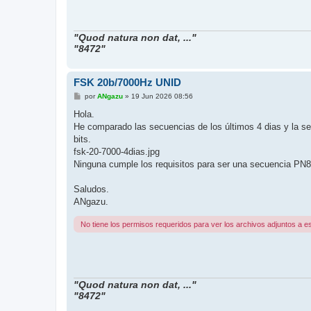
"Quod natura non dat, ..."
"8472"
FSK 20b/7000Hz UNID
M
por
ANgazu
»
19 Jun 2026 08:56
e
n
Hola.
s
He comparado las secuencias de los últimos 4 dias y la 
a
j
bits.
e
fsk-20-7000-4dias.jpg
Ninguna cumple los requisitos para ser una secuencia PN8
Saludos.
ANgazu.
No tiene los permisos requeridos para ver los archivos adjuntos a e
"Quod natura non dat, ..."
"8472"