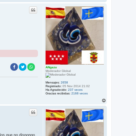
r
r
i
b
a
ANgazu
Moderador Global
Mensajes:
2658
Registrado:
05 Nov 2014 21:02
Ha Agradecido:
237 veces
Gracias recibidas:
2168 veces
A
r
r
i
b
a
 los que no dispongo