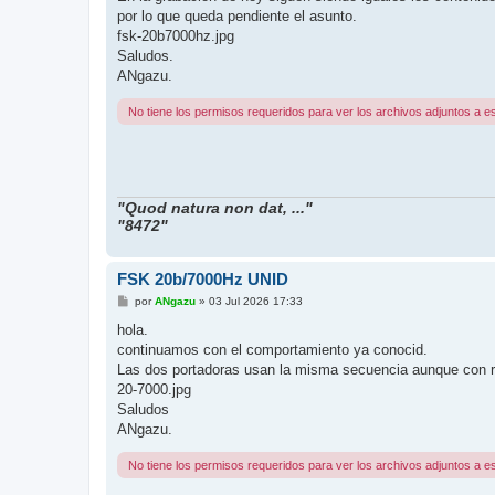
e
por lo que queda pendiente el asunto.
fsk-20b7000hz.jpg
Saludos.
ANgazu.
No tiene los permisos requeridos para ver los archivos adjuntos a e
"Quod natura non dat, ..."
"8472"
FSK 20b/7000Hz UNID
M
por
ANgazu
»
03 Jul 2026 17:33
e
n
hola.
s
continuamos con el comportamiento ya conocid.
a
j
Las dos portadoras usan la misma secuencia aunque con re
e
20-7000.jpg
Saludos
ANgazu.
No tiene los permisos requeridos para ver los archivos adjuntos a e