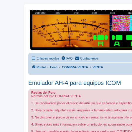
Radio Frecuencias
Foro de Radio Frecuencias
Enlaces rápidos
FAQ
Contáctenos
Portal
Foro
COMPRA-VENTA
VENTA
Emulador AH-4 para equipos ICOM
Reglas del Foro
Normas del foro COMPRA-VENTA
1. Se recomienda poner el precio del artículo que se vende y especific
2. Si es posible, adjuntar varias imágenes a tamaño adecuado para con
3. No discutas el precio de un artículo en venta, si no te interesa o lo
4. Si necesitas más información sobre un artículo, es aconsejable pon
5. Una vez vendido el artículo se editará para ponerlo como "VENDID