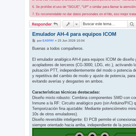
6. Se prohíbe el uso de "SIGUE", "UP" o similar para llamar la atenció
7. Es recomendable no dar datos personales en el hilo, eso mejor trata
Responder
Emulador AH-4 para equipos ICOM
M
por
EA5FAY
»
25 Jun 2026 10:04
e
n
Buenas a todos compañeros.
s
a
j
El emulador analógico AH-4 para equipos ICOM de diseño pr
e
acopladores de terceros (CG-3000, LDG, etc.), activando l
pulsación PTT, independientemente del modo o potencia de o
y repetitiva del cambio de modo y ajuste de potencia, par
evitando averías y desgastes en ambos.
Características técnicas destacadas:
Diseño mixto robusto: Combina componentes SMD con comp
Inmune a la RF: Circuito analógico puro (sin Arduino/PIC) 
Temporización fina ajustable: Mediante potenciómetro minia
10s de otros emuladores).
Diseño reversible inteligente: El PCB permite el conexiona
siempre orientado hacia arriba, independiente de la posició