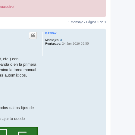
 excesivo.
1 mensaje • Página
1
de
1
EA5FAY
Mensajes:
3
Registrado:
24 Jun 2026 05:55
, etc.) con
banda o en la primera
imina la tarea manual
res automáticos,
odos saltos fijos de
e ajuste quede