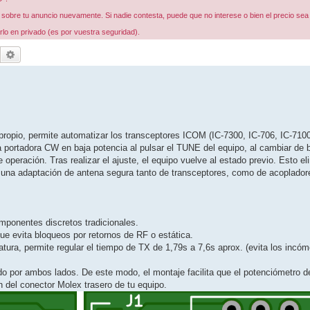
n sobre tu anuncio nuevamente. Si nadie contesta, puede que no interese o bien el precio sea
rlo en privado (es por vuestra seguridad).
Buscar
Búsqueda avanzada
opio, permite automatizar los transceptores ICOM (IC-7300, IC-706, IC-7100
a portadora CW en baja potencia al pulsar el TUNE del equipo, al cambiar de 
peración. Tras realizar el ajuste, el equipo vuelve al estado previo. Esto el
a una adaptación de antena segura tanto de transceptores, como de acoplado
onentes discretos tradicionales.
que evita bloqueos por retornos de RF o estática.
tura, permite regular el tiempo de TX de 1,79s a 7,6s aprox. (evita los incóm
do por ambos lados. De este modo, el montaje facilita que el potenciómetro d
n del conector Molex trasero de tu equipo.