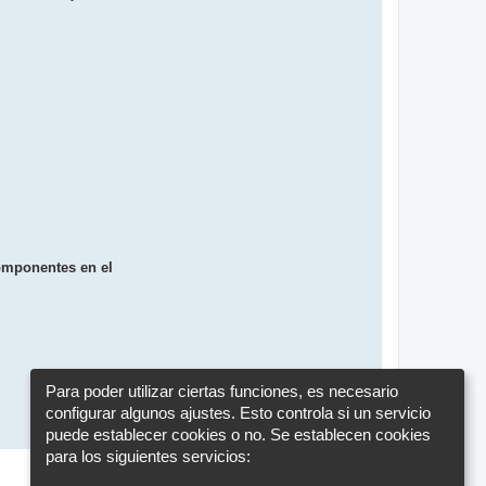
componentes en el
Para poder utilizar ciertas funciones, es necesario
configurar algunos ajustes. Esto controla si un servicio
puede establecer cookies o no. Se establecen cookies
A
r
para los siguientes servicios:
1 mensaje • Página
1
de
1
r
i