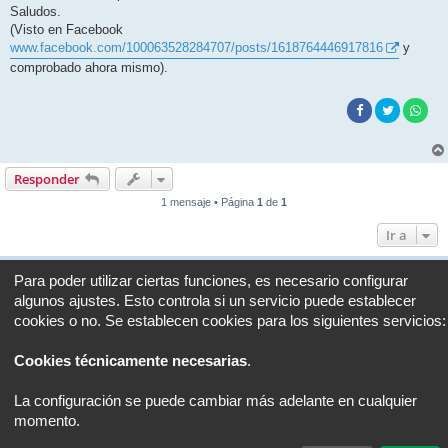
Saludos.
(Visto en Facebook
www.facebook.com/100063528284707/posts/1618764446917816
y
comprobado ahora mismo).
Responder
1 mensaje • Página
1
de
1
Ir a
Portal
Foro
Todos los horarios son
UTC+02:00
Para poder utilizar ciertas funciones, es necesario configurar
algunos ajustes. Esto controla si un servicio puede establecer
Desarrollado por
phpBB
® Forum Software © phpBB Limited
cookies o no. Se establecen cookies para los siguientes servicios:
Traducción al español por
phpBB España
Privacidad
|
Condiciones
Cookies técnicamente necesarias
.
La configuración se puede cambiar más adelante en cualquier
momento.