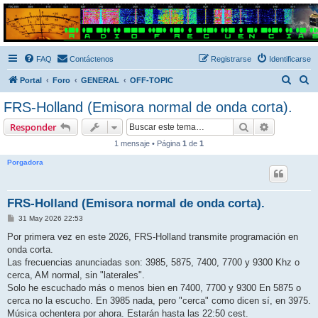
Radio Frecuencias
Foro de Radio Frecuencias
FAQ
Contáctenos
Registrarse
Identificarse
B
B
Portal
Foro
GENERAL
OFF-TOPIC
u
u
FRS-Holland (Emisora normal de onda corta).
s
s
Buscar
Búsqueda 
Responder
c
c
1 mensaje • Página
1
de
1
a
a
Porgadora
r
r
FRS-Holland (Emisora normal de onda corta).
M
31 May 2026 22:53
e
n
Por primera vez en este 2026, FRS-Holland transmite programación en
s
onda corta.
a
j
Las frecuencias anunciadas son: 3985, 5875, 7400, 7700 y 9300 Khz o
e
cerca, AM normal, sin "laterales".
Solo he escuchado más o menos bien en 7400, 7700 y 9300 En 5875 o
cerca no la escucho. En 3985 nada, pero "cerca" como dicen sí, en 3975.
Música ochentera por ahora. Estarán hasta las 22:50 cest.