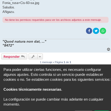
Fonia_rusa+Cis-60-sa.jpg
Saludos.
ANgazu.
No tiene los permisos requeridos para ver los archivos adjuntos a este mensaje.
"Quod natura non dat, ..."
"8472"
Responder
1 mensaje • Página
1
de
1
Para poder utilizar ciertas funciones, es necesario configurar
Ir a
algunos ajustes. Esto controla si un servicio puede establecer
cookies o no. Se establecen cookies para los siguientes servicios:
Portal
Foro
Todos los horarios son
UTC+02:00
Cookies técnicamente necesarias
.
Desarrollado por
phpBB
® Forum Software © phpBB Limited
Traducción al español por
phpBB España
Privacidad
|
Condiciones
La configuración se puede cambiar más adelante en cualquier
momento.