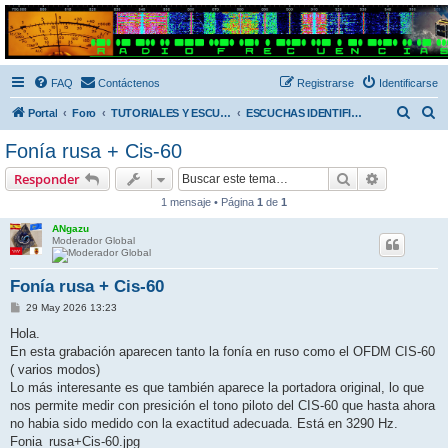
Radio Frecuencias
Foro de Radio Frecuencias
FAQ
Contáctenos
Registrarse
Identificarse
B
B
Portal
Foro
TUTORIALES Y ESCUCHAS SIN IDENTIFICAR
ESCUCHAS IDENTIFICADAS
u
u
Fonía rusa + Cis-60
s
s
Buscar
Búsqueda 
Responder
c
c
1 mensaje • Página
1
de
1
a
a
ANgazu
r
r
Moderador Global
Fonía rusa + Cis-60
M
29 May 2026 13:23
e
n
Hola.
s
En esta grabación aparecen tanto la fonía en ruso como el OFDM CIS-60
a
j
( varios modos)
e
Lo más interesante es que también aparece la portadora original, lo que
nos permite medir con presición el tono piloto del CIS-60 que hasta ahora
no habia sido medido con la exactitud adecuada. Está en 3290 Hz.
Fonia_rusa+Cis-60.jpg