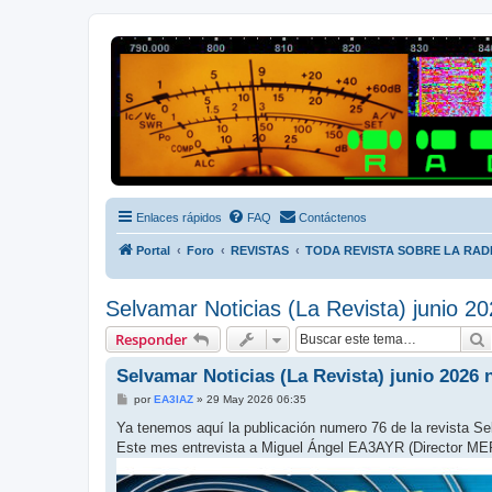
Radio Frecuencias
Foro de Radio Frecuencias
Enlaces rápidos
FAQ
Contáctenos
Portal
Foro
REVISTAS
TODA REVISTA SOBRE LA RAD
Selvamar Noticias (La Revista) junio 20
Responder
Selvamar Noticias (La Revista) junio 2026 
M
por
EA3IAZ
»
29 May 2026 06:35
e
n
Ya tenemos aquí la publicación numero 76 de la revista Se
s
Este mes entrevista a Miguel Ángel EA3AYR (Director 
a
j
e