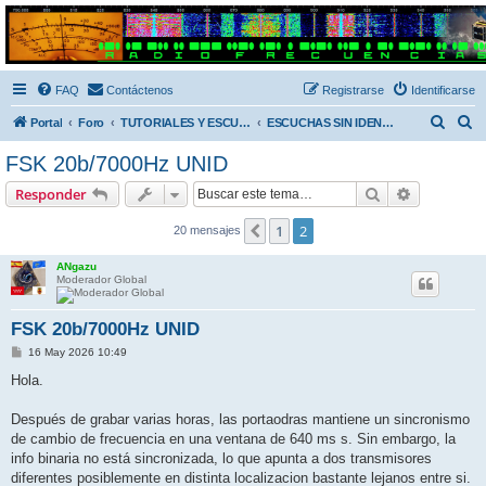
Radio Frecuencias
Foro de Radio Frecuencias
FAQ
Contáctenos
Registrarse
Identificarse
B
B
Portal
Foro
TUTORIALES Y ESCUCHAS SIN IDENTIFICAR
ESCUCHAS SIN IDENTIFICAR
u
u
FSK 20b/7000Hz UNID
s
s
Buscar
Búsqueda 
Responder
c
c
a
a
1
2
Anterior
20 mensajes
r
r
ANgazu
Moderador Global
FSK 20b/7000Hz UNID
M
16 May 2026 10:49
e
n
Hola.
s
a
j
Después de grabar varias horas, las portaodras mantiene un sincronismo
e
de cambio de frecuencia en una ventana de 640 ms s. Sin embargo, la
info binaria no está sincronizada, lo que apunta a dos transmisores
diferentes posiblemente en distinta localizacion bastante lejanos entre si.