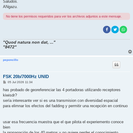
Saludos.
ANgazu.
No tiene los permisos requeridos para ver los archivos adjuntos a este mensaje.
"Quod natura non dat, ..."
"8472"
peponcillo
FSK 20b/7000Hz UNID
M
05 Jul 2026 11:34
e
n
has probado de georeferenciar las 4 portadoras utilizando receptores
s
kiwisdr?
a
j
sería interesante ver si es una transmision con diversidad espacial
e
para elimnar los efectos del fadding y permitir una recepción en continuo
usar esa frecuencia muestra que el que pilota el experiemento conoce
bien
la propagación de los 40 metros y no quiere perder el conocimiento