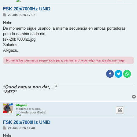
FSK 20b/7000Hz UNID
M
20 Jun 2026 17:02
e
n
Hola.
s
De momento sigue usando la misma secuencia en ambas portadoras
a
j
pero la cambia cada dia.
e
fsk-20b7000hz.jpg
Saludos.
ANgazu.
No tiene los permisos requeridos para ver los archivos adjuntos a este mensaje.
"Quod natura non dat, ..."
"8472"
ANgazu
Moderador Global
FSK 20b/7000Hz UNID
M
21 Jun 2026 11:40
e
n
Hola.