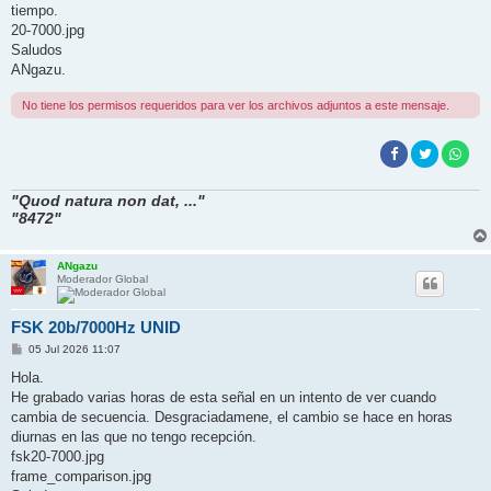
e
tiempo.
20-7000.jpg
Saludos
ANgazu.
No tiene los permisos requeridos para ver los archivos adjuntos a este mensaje.
"Quod natura non dat, ..."
"8472"
ANgazu
Moderador Global
FSK 20b/7000Hz UNID
M
05 Jul 2026 11:07
e
n
Hola.
s
He grabado varias horas de esta señal en un intento de ver cuando
a
j
cambia de secuencia. Desgraciadamene, el cambio se hace en horas
e
diurnas en las que no tengo recepción.
fsk20-7000.jpg
frame_comparison.jpg