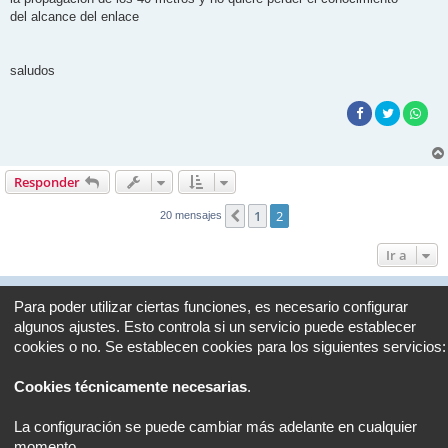
del alcance del enlace
saludos
Responder
1
2
Anterior
20 mensajes
Ir a
Portal
Foro
Todos los horarios son
UTC+02:00
Para poder utilizar ciertas funciones, es necesario configurar
algunos ajustes. Esto controla si un servicio puede establecer
Desarrollado por
phpBB
® Forum Software © phpBB Limited
cookies o no. Se establecen cookies para los siguientes servicios:
Traducción al español por
phpBB España
Privacidad
|
Condiciones
Cookies técnicamente necesarias
.
La configuración se puede cambiar más adelante en cualquier
momento.