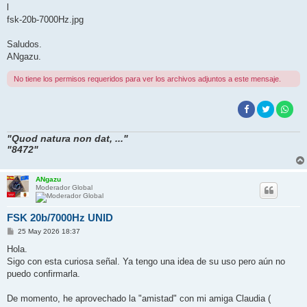
l
fsk-20b-7000Hz.jpg
Saludos.
ANgazu.
No tiene los permisos requeridos para ver los archivos adjuntos a este mensaje.
"Quod natura non dat, ..."
"8472"
ANgazu
Moderador Global
FSK 20b/7000Hz UNID
M
25 May 2026 18:37
e
n
Hola.
s
Sigo con esta curiosa señal. Ya tengo una idea de su uso pero aún no
a
j
puedo confirmarla.
e
De momento, he aprovechado la "amistad" con mi amiga Claudia (