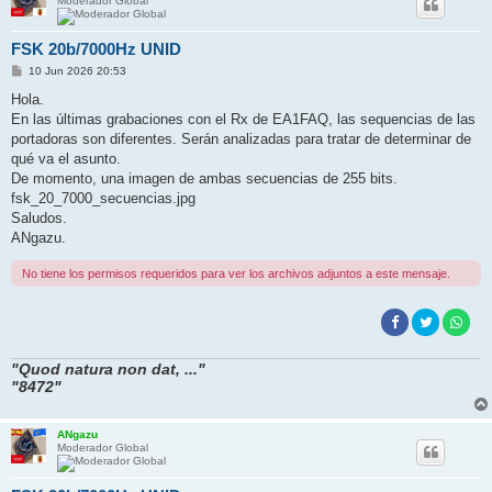
Moderador Global
FSK 20b/7000Hz UNID
M
10 Jun 2026 20:53
e
n
Hola.
s
En las últimas grabaciones con el Rx de EA1FAQ, las sequencias de las
a
j
portadoras son diferentes. Serán analizadas para tratar de determinar de
e
qué va el asunto.
De momento, una imagen de ambas secuencias de 255 bits.
fsk_20_7000_secuencias.jpg
Saludos.
ANgazu.
No tiene los permisos requeridos para ver los archivos adjuntos a este mensaje.
"Quod natura non dat, ..."
"8472"
ANgazu
Moderador Global