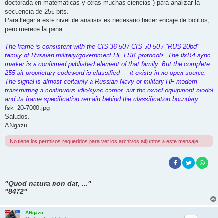
doctorada en matematicas y otras muchas ciencias ) para analizar la
secuencia de 255 bits.
Para llegar a este nivel de análisis es necesario hacer encaje de bolillos,
pero merece la pena.
The frame is consistent with the CIS-36-50 / CIS-50-50 / "RUS 20bd"
family of Russian military/government HF FSK protocols. The 0xB4 sync
marker is a confirmed published element of that family. But the complete
255-bit proprietary codeword is classified — it exists in no open source.
The signal is almost certainly a Russian Navy or military HF modem
transmitting a continuous idle/sync carrier, but the exact equipment model
and its frame specification remain behind the classification boundary.
fsk_20-7000.jpg
Saludos.
ANgazu.
No tiene los permisos requeridos para ver los archivos adjuntos a este mensaje.
"Quod natura non dat, ..."
"8472"
ANgazu