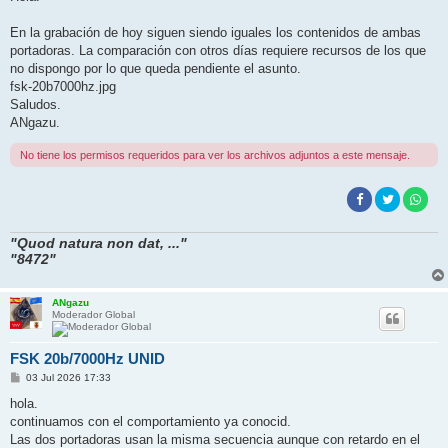
s
a
j
En la grabación de hoy siguen siendo iguales los contenidos de ambas
e
portadoras. La comparación con otros días requiere recursos de los que
no dispongo por lo que queda pendiente el asunto.
fsk-20b7000hz.jpg
Saludos.
ANgazu.
No tiene los permisos requeridos para ver los archivos adjuntos a este mensaje.
"Quod natura non dat, ..."
"8472"
ANgazu
Moderador Global
FSK 20b/7000Hz UNID
M
03 Jul 2026 17:33
e
n
hola.
s
continuamos con el comportamiento ya conocid.
a
j
Las dos portadoras usan la misma secuencia aunque con retardo en el