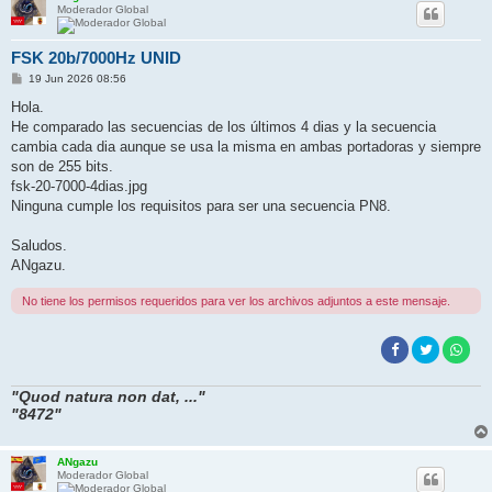
Moderador Global
FSK 20b/7000Hz UNID
M
19 Jun 2026 08:56
e
n
Hola.
s
He comparado las secuencias de los últimos 4 dias y la secuencia
a
j
cambia cada dia aunque se usa la misma en ambas portadoras y siempre
e
son de 255 bits.
fsk-20-7000-4dias.jpg
Ninguna cumple los requisitos para ser una secuencia PN8.
Saludos.
ANgazu.
No tiene los permisos requeridos para ver los archivos adjuntos a este mensaje.
"Quod natura non dat, ..."
"8472"
ANgazu
Moderador Global