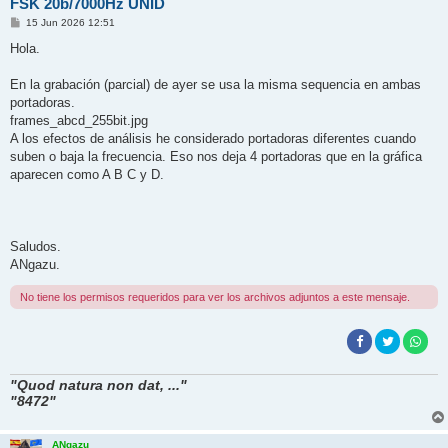
FSK 20b/7000Hz UNID
M
15 Jun 2026 12:51
e
n
Hola.
s
a
j
En la grabación (parcial) de ayer se usa la misma sequencia en ambas
e
portadoras.
frames_abcd_255bit.jpg
A los efectos de análisis he considerado portadoras diferentes cuando
suben o baja la frecuencia. Eso nos deja 4 portadoras que en la gráfica
aparecen como A B C y D.
Saludos.
ANgazu.
No tiene los permisos requeridos para ver los archivos adjuntos a este mensaje.
"Quod natura non dat, ..."
"8472"
ANgazu