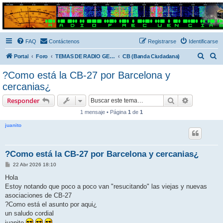
Radio Frecuencias
Foro de Radio Frecuencias
FAQ
Contáctenos
Registrarse
Identificarse
B
B
Portal
Foro
TEMAS DE RADIO GENERALES
CB (Banda Ciudadana)
u
u
?Como está la CB-27 por Barcelona y
s
s
cercanias¿
c
c
Buscar
Búsqueda 
Responder
a
a
1 mensaje • Página
1
de
1
r
r
juanito
?Como está la CB-27 por Barcelona y cercanias¿
M
22 Abr 2026 18:10
e
n
Hola
s
Estoy notando que poco a poco van "resucitando" las viejas y nuevas
a
j
asociaciones de CB-27
e
?Como está el asunto por aqui¿
un saludo cordial
juanito