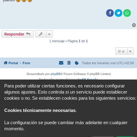
Responder
1 mensaje • Página
1
de
1
Ir a
Portal
Foro
Todos los horarios son
UTC+02:00
Desarrollado por
phpBB
® Forum Software © phpBB Limited
Traducción al español por
phpBB España
Para poder utilizar ciertas funciones, es necesario configurar
Privacidad
|
Condiciones
algunos ajustes. Esto controla si un servicio puede establecer
cookies o no. Se establecen cookies para los siguientes servicios:
Cookies técnicamente necesarias
.
La configuración se puede cambiar más adelante en cualquier
momento.