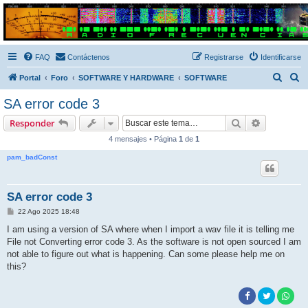
Radio Frecuencias
Foro de Radio Frecuencias
FAQ
Contáctenos
Registrarse
Identificarse
B
B
Portal
Foro
SOFTWARE Y HARDWARE
SOFTWARE
u
u
SA error code 3
s
s
Buscar
Búsqueda 
Responder
c
c
4 mensajes • Página
1
de
1
a
a
pam_badConst
r
r
SA error code 3
M
22 Ago 2025 18:48
e
n
I am using a version of SA where when I import a wav file it is telling me
s
File not Converting error code 3. As the software is not open sourced I am
a
j
not able to figure out what is happening. Can some please help me on
e
this?