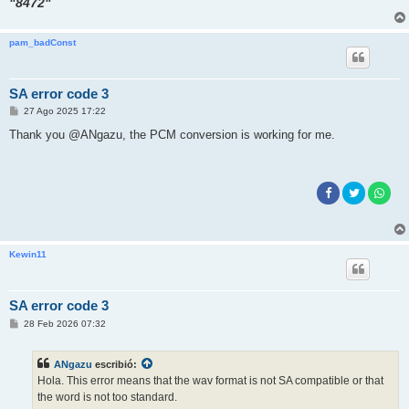
"8472"
pam_badConst
SA error code 3
M
27 Ago 2025 17:22
e
n
Thank you @ANgazu, the PCM conversion is working for me.
s
a
j
e
Kewin11
SA error code 3
M
28 Feb 2026 07:32
e
n
s
ANgazu
escribió:
a
j
Hola. This error means that the wav format is not SA compatible or that
e
the word is not too standard.