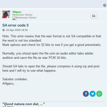
ANgazu
Moderador Global
SA error code 3
M
22 Ago 2025 19:33
e
n
Hola. This error means that the wav format is not SA compatible or that
s
the word is not too standard.
a
j
Mark options and check for 32 bits to see if you get a good presentatio,
e
Normally, you shoud open the file usin an audio editor laike adobe
audition and save the file as wav PCM 16 bits.
Should SA fails to open the file, please compress it using zip and post
here and I will try to see what happens.
Saludos cordiales.
ANgazu,
"Quod natura non dat, ..."