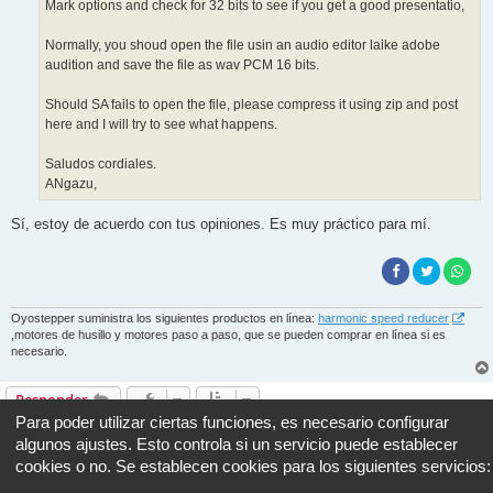
Mark options and check for 32 bits to see if you get a good presentatio,
Normally, you shoud open the file usin an audio editor laike adobe
audition and save the file as wav PCM 16 bits.
Should SA fails to open the file, please compress it using zip and post
here and I will try to see what happens.
Saludos cordiales.
ANgazu,
Sí, estoy de acuerdo con tus opiniones. Es muy práctico para mí.
Oyostepper suministra los siguientes productos en línea:
harmonic speed reducer
,motores de husillo y motores paso a paso, que se pueden comprar en línea si es
necesario.
Responder
Para poder utilizar ciertas funciones, es necesario configurar
4 mensajes • Página
1
de
1
algunos ajustes. Esto controla si un servicio puede establecer
Ir a
cookies o no. Se establecen cookies para los siguientes servicios: