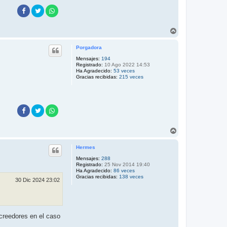
A
r
r
Porgadora
i
b
Mensajes:
194
Registrado:
10 Ago 2022 14:53
a
Ha Agradecido:
53 veces
Gracias recibidas:
215 veces
A
r
r
Hermes
i
b
Mensajes:
288
Registrado:
25 Nov 2014 19:40
a
Ha Agradecido:
86 veces
Gracias recibidas:
138 veces
30 Dic 2024 23:02
acreedores en el caso