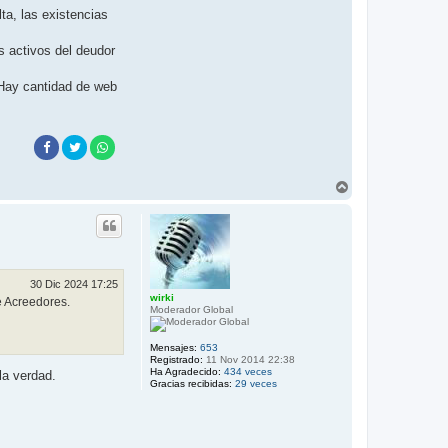
ta, las existencias
s activos del deudor
 Hay cantidad de web
A
r
r
i
b
a
30 Dic 2024 17:25
wirki
e Acreedores.
Moderador Global
Mensajes:
653
Registrado:
11 Nov 2014 22:38
Ha Agradecido:
434 veces
la verdad.
Gracias recibidas:
29 veces