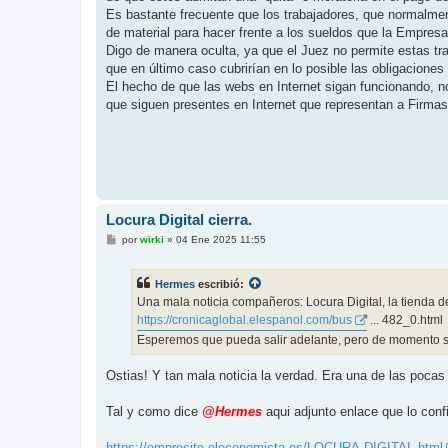
Es bastante frecuente que los trabajadores, que normalmen
de material para hacer frente a los sueldos que la Empres
Digo de manera oculta, ya que el Juez no permite estas tra
que en último caso cubrirían en lo posible las obligaciones
El hecho de que las webs en Internet sigan funcionando, n
que siguen presentes en Internet que representan a Firmas
Locura Digital cierra.
M
por
wirki
»
04 Ene 2025 11:55
e
n
s
Hermes
escribió:
a
j
Una mala noticia compañeros: Locura Digital, la tienda
e
https://cronicaglobal.elespanol.com/bus
... 482_0.html
Esperemos que pueda salir adelante, pero de momento si
Ostias! Y tan mala noticia la verdad. Era una de las pocas
Tal y como dice
@Hermes
aqui adjunto enlace que lo conf
https://empresite.eleconomista.es/LOCURA-DIGITAL.html