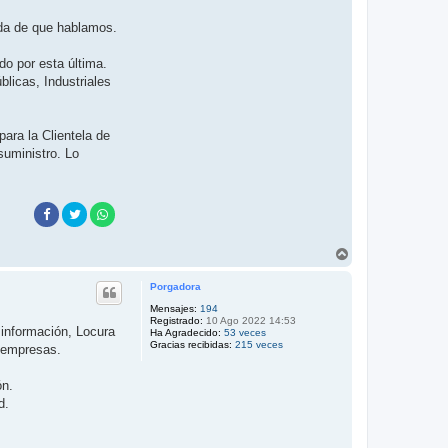
nda de que hablamos.
o por esta última.
licas, Industriales
ara la Clientela de
suministro. Lo
A
r
r
Porgadora
i
b
Mensajes:
194
Registrado:
10 Ago 2022 14:53
a
 información, Locura
Ha Agradecido:
53 veces
Gracias recibidas:
215 veces
s empresas.
ón.
d.