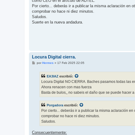
como CEO en el artículo de ADTEL.
Por cierto... deberás ir a publicar la misma aclaración e
comprobar no hace ni diez minutos.
Saludos.
Suerte en la nueva andadura.
Locura Digital cierra.
M
por
Hermes
»
17 Feb 2025 22:05
e
n
s
EA3IAZ
escribió:
a
j
Locura Digital NO CIERRA. Baches pasamos todas las e
e
Ahora renacen con mas fuerza
Basta de bulos,, no sabeis el daño que se puede hacer a
Porgadora
escribió:
Por cierto... deberás ir a publicar la misma aclaración 
comprobar no hace ni diez minutos.
Saludos.
Consecuentemente: