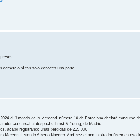
presas.
n comercio si tan solo conoces una parte
e 2024 el Juzgado de lo Mercantil número 10 de Barcelona declaró concurso d
istrador concursal al despacho Ernst & Young, de Madrid.
ros, acabó registrando unas pérdidas de 225.000
stro Mercantil, siendo Alberto Navarro Martínez el administrador único en esa