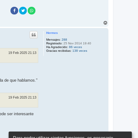
A
r
r
Hermes
i
b
Mensajes:
288
Registrado:
25 Nov 2014 19:40
a
Ha Agradecido:
86 veces
Gracias recibidas:
138 veces
19 Feb 2025 21:13
nda de que hablamos."
19 Feb 2025 21:13
ede ser interesante
Para poder utilizar ciertas funciones, es necesario