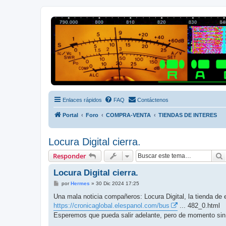
Radio Frecuencias
Foro de Radio Frecuencias
Enlaces rápidos
FAQ
Contáctenos
Portal
Foro
COMPRA-VENTA
TIENDAS DE INTERES
Locura Digital cierra.
Responder
Locura Digital cierra.
M
por
Hermes
»
30 Dic 2024 17:25
e
n
Una mala noticia compañeros: Locura Digital, la tienda d
s
https://cronicaglobal.elespanol.com/bus
... 482_0.html
a
j
Esperemos que pueda salir adelante, pero de momento sin 
e