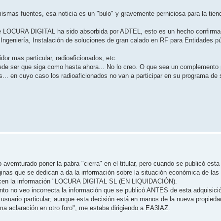
mismas fuentes, esa noticia es un "bulo" y gravemente perniciosa para la tie
e LOCURA DIGITAL ha sido absorbida por ADTEL, esto es un hecho confirmad
eniería, Instalación de soluciones de gran calado en RF para Entidades púb
 mas particular, radioaficionados, etc.
uede ser que siga como hasta ahora... No lo creo. O que sea un complemento p
... en cuyo caso los radioaficionados no van a participar en su programa de 
avemturado poner la pabra "cierra" en el titular, pero cuando se publicó esta
inas que se dedican a da la información sobre la situación económica de la
ecen la información "LOCURA DIGITAL SL (EN LIQUIDACIÓN).
anto no veo incorrecta la información que se publicó ANTES de esta adquisici
 usuario particular; aunque esta decisión está en manos de la nueva propieda
sma aclaración en otro foro", me estaba dirigiendo a EA3IAZ.