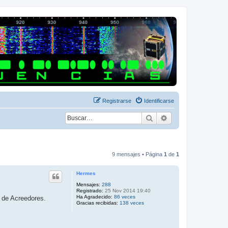
Registrarse
Identificarse
Buscar
Búsqueda avanza
9 mensajes • Página
1
de
1
Hermes
Mensajes:
288
Registrado:
25 Nov 2014 19:40
Ha Agradecido:
86 veces
 de Acreedores.
Gracias recibidas:
138 veces