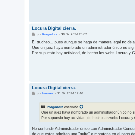
Locura Digital cierra.
M
por
Porgadora
»
30 Dic 2024 23:02
e
n
El trucheo... pues aunque se haga de manera legal no deja
s
Que un juez haya nombrado un administrador único no signi
a
j
Por supuesto hay actividad, de hecho las webs Locura y GC
e
Locura Digital cierra.
M
por
Hermes
»
31 Dic 2024 17:40
e
n
s
Porgadora
escribió:
a
j
Que un juez haya nombrado un administrador único no sig
e
Por supuesto hay actividad, de hecho las webs Locura y 
No confundir Administrador único con Administrador Concur
de que estos admitan una "quita" o moratoria en el pago d