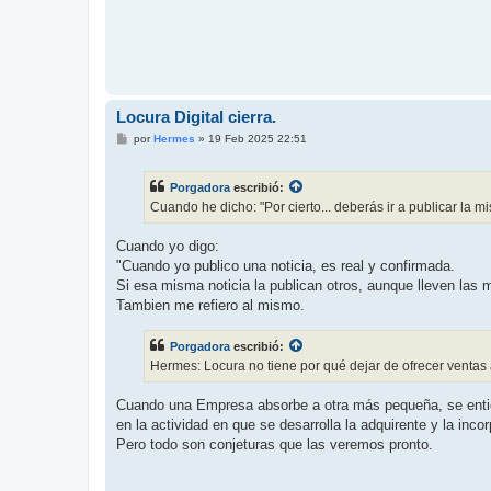
Locura Digital cierra.
M
por
Hermes
»
19 Feb 2025 22:51
e
n
s
Porgadora
escribió:
a
j
Cuando he dicho: "Por cierto... deberás ir a publicar la 
e
Cuando yo digo:
"Cuando yo publico una noticia, es real y confirmada.
Si esa misma noticia la publican otros, aunque lleven las 
Tambien me refiero al mismo.
Porgadora
escribió:
Hermes: Locura no tiene por qué dejar de ofrecer ventas 
Cuando una Empresa absorbe a otra más pequeña, se entiend
en la actividad en que se desarrolla la adquirente y la incorp
Pero todo son conjeturas que las veremos pronto.