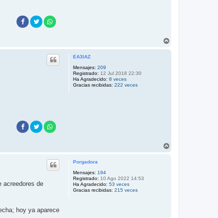
A
r
r
EA3IAZ
i
b
Mensajes:
209
Registrado:
12 Jul 2018 22:30
a
Ha Agradecido:
8 veces
Gracias recibidas:
222 veces
A
r
r
Porgadora
i
b
Mensajes:
194
Registrado:
10 Ago 2022 14:53
a
e acreedores de
Ha Agradecido:
53 veces
Gracias recibidas:
215 veces
 fecha; hoy ya aparece