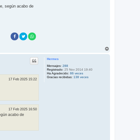
ste, según acabo de
A
r
r
Hermes
i
b
Mensajes:
288
Registrado:
25 Nov 2014 19:40
a
Ha Agradecido:
86 veces
Gracias recibidas:
138 veces
17 Feb 2025 15:22
17 Feb 2025 16:50
según acabo de