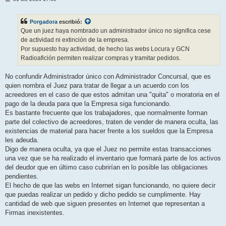
e
n
s
Porgadora
escribió:
a
j
Que un juez haya nombrado un administrador único no significa cese
e
de actividad ni extinción de la empresa.
Por supuesto hay actividad, de hecho las webs Locura y GCN
Radioafición permiten realizar compras y tramitar pedidos.
No confundir Administrador único con Administrador Concursal, que es
quien nombra el Juez para tratar de llegar a un acuerdo con los
acreedores en el caso de que estos admitan una "quita" o moratoria en el
pago de la deuda para que la Empresa siga funcionando.
Es bastante frecuente que los trabajadores, que normalmente forman
parte del colectivo de acreedores, traten de vender de manera oculta, las
existencias de material para hacer frente a los sueldos que la Empresa
les adeuda.
Digo de manera oculta, ya que el Juez no permite estas transacciones
una vez que se ha realizado el inventario que formará parte de los activos
del deudor que en último caso cubrirían en lo posible las obligaciones
pendientes.
El hecho de que las webs en Internet sigan funcionando, no quiere decir
que puedas realizar un pedido y dicho pedido se cumplimente. Hay
cantidad de web que siguen presentes en Internet que representan a
Firmas inexistentes.