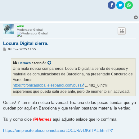
wirki
Moderador Global
Locura Digital cierra.
M
04 Ene 2025 11:55
e
n
s
Hermes
escribió:
a
j
Una mala noticia compañeros: Locura Digital, la tienda de equipos y
e
material de comunicaciones de Barcelona, ha presentado Concurso de
Acreedores.
https://cronicaglobal.elespanol.com/bus
... 482_0.html
Esperemos que pueda salir adelante, pero de momento sin actividad.
Ostias! Y tan mala noticia la verdad. Era una de las pocas tiendas que ya
quedan por aquí en Barcelona y que tenían bastante material la verdad.
Tal y como dice
@Hermes
aqui adjunto enlace que lo confirma.
https://empresite.eleconomista.es/LOCURA-DIGITAL.html