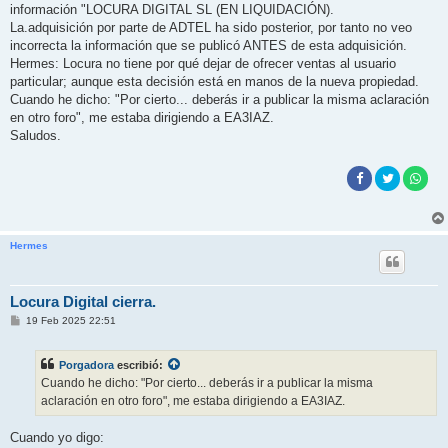
información "LOCURA DIGITAL SL (EN LIQUIDACIÓN).
La.adquisición por parte de ADTEL ha sido posterior, por tanto no veo
incorrecta la información que se publicó ANTES de esta adquisición.
Hermes: Locura no tiene por qué dejar de ofrecer ventas al usuario
particular; aunque esta decisión está en manos de la nueva propiedad.
Cuando he dicho: "Por cierto... deberás ir a publicar la misma aclaración
en otro foro", me estaba dirigiendo a EA3IAZ.
Saludos.
Hermes
Locura Digital cierra.
M
19 Feb 2025 22:51
e
n
s
Porgadora
escribió:
a
j
Cuando he dicho: "Por cierto... deberás ir a publicar la misma
e
aclaración en otro foro", me estaba dirigiendo a EA3IAZ.
Cuando yo digo: