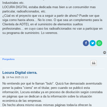
Industriales etc.
LOCURA DIGITAL estaba dedicada mas bien a un consumidor mas
particular, radioaficionados, etc.
¿Cúal es el proyecto que va a seguir a partir de ahora? Puede ser que
siga como hasta ahora... No lo creo. O que sea un complemento para la
Clientela de ADTEL en el suministro de elementos sueltos
profesionales... en cuyo caso los radioaficionados no van a participar en
su programa de suministro. Lo veremos.
Porgadora
Locura Digital cierra.
M
19 Feb 2025 21:13
e
n
No emtiendo por qué le llaman "bulo". Quizá fue demasiado avemturado
s
poner la pabra "cierra" en el titular, pero cuando se publicó esta
a
j
información, Locura estaba ya en proceso de disolución según constaba
e
en páginas que se dedican a da la información sobre la situación
económica de las empresas.
De hecho ahora mismo esas mismas páginas todavía ofrecen la