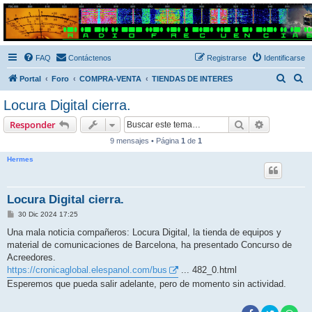
Radio Frecuencias
Foro de Radio Frecuencias
FAQ
Contáctenos
Registrarse
Identificarse
B
B
Portal
Foro
COMPRA-VENTA
TIENDAS DE INTERES
u
u
Locura Digital cierra.
s
s
Buscar
Búsqueda 
Responder
c
c
9 mensajes • Página
1
de
1
a
a
Hermes
r
r
Locura Digital cierra.
M
30 Dic 2024 17:25
e
n
Una mala noticia compañeros: Locura Digital, la tienda de equipos y
s
material de comunicaciones de Barcelona, ha presentado Concurso de
a
j
Acreedores.
e
https://cronicaglobal.elespanol.com/bus
... 482_0.html
Esperemos que pueda salir adelante, pero de momento sin actividad.