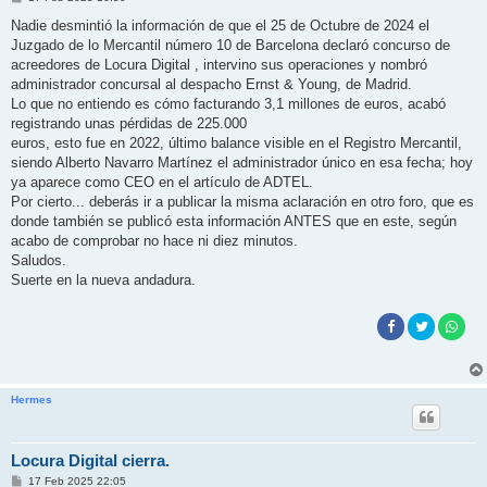
e
n
Nadie desmintió la información de que el 25 de Octubre de 2024 el
s
Juzgado de lo Mercantil número 10 de Barcelona declaró concurso de
a
j
acreedores de Locura Digital , intervino sus operaciones y nombró
e
administrador concursal al despacho Ernst & Young, de Madrid.
Lo que no entiendo es cómo facturando 3,1 millones de euros, acabó
registrando unas pérdidas de 225.000
euros, esto fue en 2022, último balance visible en el Registro Mercantil,
siendo Alberto Navarro Martínez el administrador único en esa fecha; hoy
ya aparece como CEO en el artículo de ADTEL.
Por cierto... deberás ir a publicar la misma aclaración en otro foro, que es
donde también se publicó esta información ANTES que en este, según
acabo de comprobar no hace ni diez minutos.
Saludos.
Suerte en la nueva andadura.
Hermes
Locura Digital cierra.
M
17 Feb 2025 22:05