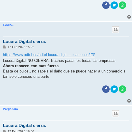
EA3IAZ
Locura Digital cierra.
M
17 Feb 2025 15:22
e
n
https://www.adtel.es/adtel-locura-digit ... icaciones/
s
Locura Digital NO CIERRA. Baches pasamos todas las empresas.
a
j
Ahora renacen con mas fuerza
e
Basta de bulos,, no sabeis el daño que se puede hacer a un comercio si
tan solo conoces una parte
Porgadora
Locura Digital cierra.
M
17 Feb 2025 16:50