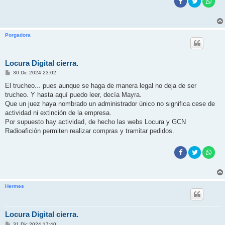
Porgadora
Locura Digital cierra.
M
30 Dic 2024 23:02
e
n
El trucheo... pues aunque se haga de manera legal no deja de ser
s
trucheo. Y hasta aquí puedo leer, decía Mayra.
a
j
Que un juez haya nombrado un administrador único no significa cese de
e
actividad ni extinción de la empresa.
Por supuesto hay actividad, de hecho las webs Locura y GCN
Radioafición permiten realizar compras y tramitar pedidos.
Hermes
Locura Digital cierra.
M
31 Dic 2024 17:40