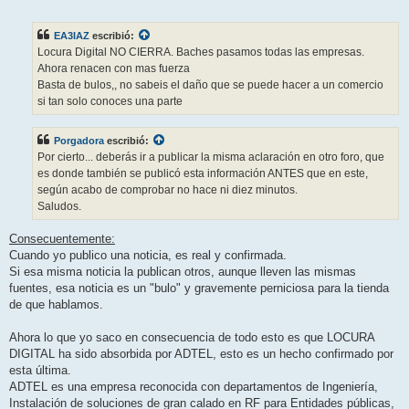
e
n
s
EA3IAZ
escribió:
a
j
Locura Digital NO CIERRA. Baches pasamos todas las empresas.
e
Ahora renacen con mas fuerza
Basta de bulos,, no sabeis el daño que se puede hacer a un comercio
si tan solo conoces una parte
Porgadora
escribió:
Por cierto... deberás ir a publicar la misma aclaración en otro foro, que
es donde también se publicó esta información ANTES que en este,
según acabo de comprobar no hace ni diez minutos.
Saludos.
Consecuentemente:
Cuando yo publico una noticia, es real y confirmada.
Si esa misma noticia la publican otros, aunque lleven las mismas
fuentes, esa noticia es un "bulo" y gravemente perniciosa para la tienda
de que hablamos.
Ahora lo que yo saco en consecuencia de todo esto es que LOCURA
DIGITAL ha sido absorbida por ADTEL, esto es un hecho confirmado por
esta última.
ADTEL es una empresa reconocida con departamentos de Ingeniería,
Instalación de soluciones de gran calado en RF para Entidades públicas,