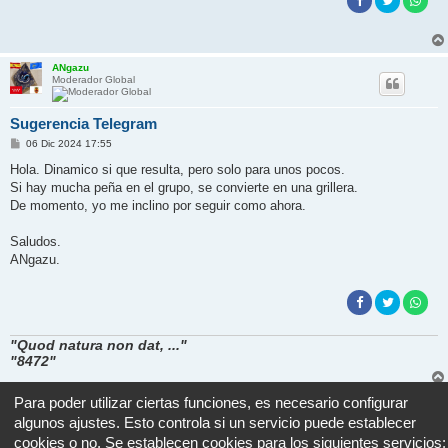
ANgazu
Moderador Global
Sugerencia Telegram
M
06 Dic 2024 17:55
e
n
Hola. Dinamico si que resulta, pero solo para unos pocos.
s
Si hay mucha peña en el grupo, se convierte en una grillera.
a
j
De momento, yo me inclino por seguir como ahora.
e
Saludos.
ANgazu.
"Quod natura non dat, ..."
"8472"
Para poder utilizar ciertas funciones, es necesario configurar
Responder
algunos ajustes. Esto controla si un servicio puede establecer
2 mensajes • Página
1
de
1
cookies o no. Se establecen cookies para los siguientes servicios: