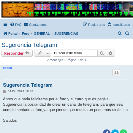
Radio Frecuencias
Foro de Radio Frecuencias
FAQ
Contáctenos
Registrarse
Identificarse
B
B
Portal
Foro
GENERAL
SUGERENCIAS
u
u
Sugerencia Telegram
s
s
Buscar
Búsqueda 
Responder
c
c
2 mensajes • Página
1
de
1
a
a
tiosulf
r
r
Sugerencia Telegram
M
04 Dic 2024 18:48
e
n
Antes que nada felicitaros por el foro y el curro que os pegáis.
s
Sugerencia la posibilidad de crear un canal de telegram, para que sea
a
j
complementario al foro,ya que pienso que resulta un poco más dinámico.
e
Saludos