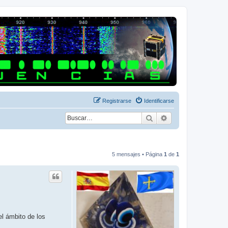
Registrarse
Identificarse
Buscar
Búsqueda avanza
5 mensajes • Página
1
de
1
el ámbito de los