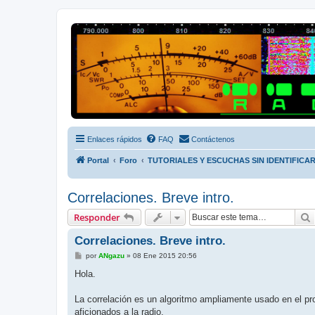
Radio Frecuencias
Foro de Radio Frecuencias
Enlaces rápidos
FAQ
Contáctenos
Portal
Foro
TUTORIALES Y ESCUCHAS SIN IDENTIFICA
Correlaciones. Breve intro.
Responder
Correlaciones. Breve intro.
M
por
ANgazu
»
08 Ene 2015 20:56
e
n
Hola.
s
a
j
La correlación es un algoritmo ampliamente usado en el pr
e
aficionados a la radio.