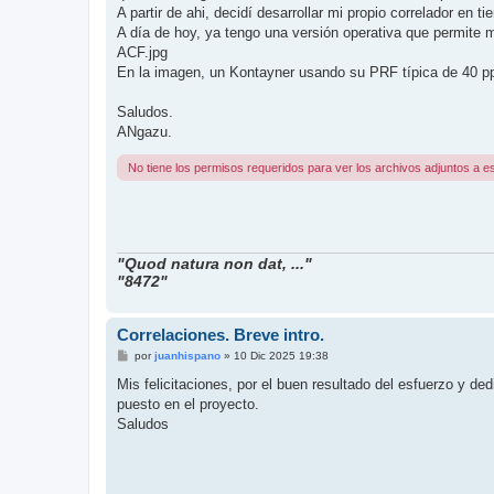
A partir de ahi, decidí desarrollar mi propio correlador en 
A día de hoy, ya tengo una versión operativa que permite m
ACF.jpg
En la imagen, un Kontayner usando su PRF típica de 40 pp
Saludos.
ANgazu.
No tiene los permisos requeridos para ver los archivos adjuntos a e
"Quod natura non dat, ..."
"8472"
Correlaciones. Breve intro.
M
por
juanhispano
»
10 Dic 2025 19:38
e
n
Mis felicitaciones, por el buen resultado del esfuerzo y ded
s
puesto en el proyecto.
a
j
Saludos
e