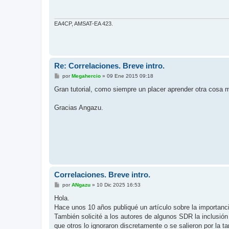
EA4CP, AMSAT-EA 423.
Re: Correlaciones. Breve intro.
M
por
Megahercio
»
09 Ene 2015 09:18
e
n
Gran tutorial, como siempre un placer aprender otra cosa 
s
a
j
Gracias Angazu.
e
Correlaciones. Breve intro.
M
por
ANgazu
»
10 Dic 2025 16:53
e
n
Hola.
s
Hace unos 10 años publiqué un artículo sobre la importancia
a
j
También solicité a los autores de algunos SDR la inclusió
e
que otros lo ignoraron discretamente o se salieron por la t