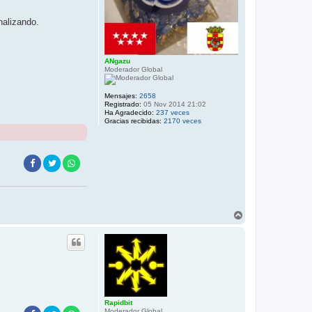
nalizando.
ANgazu
Moderador Global
Mensajes:
2658
Registrado:
05 Nov 2014 21:02
Ha Agradecido:
237 veces
Gracias recibidas:
2170 veces
A
r
r
i
b
a
Rapidbit
Moderador Global