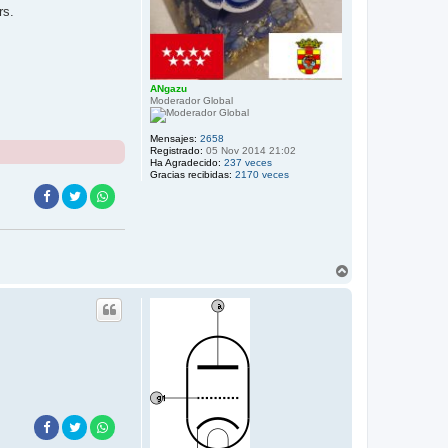
rs.
ANgazu
Moderador Global
Mensajes:
2658
Registrado:
05 Nov 2014 21:02
Ha Agradecido:
237 veces
Gracias recibidas:
2170 veces
A
r
r
i
b
a