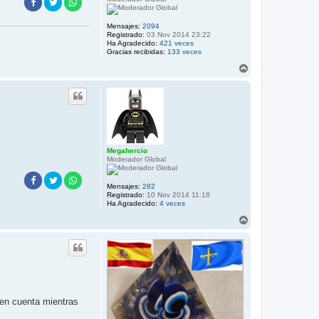
Mensajes:
2094
Registrado:
03 Nov 2014 23:22
Ha Agradecido:
421 veces
Gracias recibidas:
133 veces
A
r
r
i
b
a
Megahercio
Moderador Global
Mensajes:
282
Registrado:
10 Nov 2014 11:18
Ha Agradecido:
4 veces
A
r
r
i
b
a
 en cuenta mientras