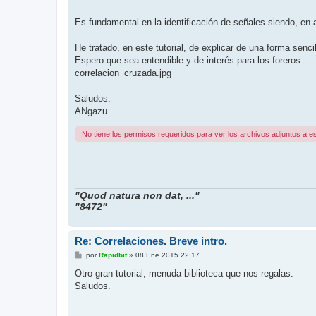
Es fundamental en la identificación de señales siendo, en 
He tratado, en este tutorial, de explicar de una forma sencil
Espero que sea entendible y de interés para los foreros.
correlacion_cruzada.jpg
Saludos.
ANgazu.
No tiene los permisos requeridos para ver los archivos adjuntos a e
"Quod natura non dat, ..."
"8472"
Re: Correlaciones. Breve intro.
M
por
Rapidbit
»
08 Ene 2015 22:17
e
n
Otro gran tutorial, menuda biblioteca que nos regalas.
s
Saludos.
a
j
e