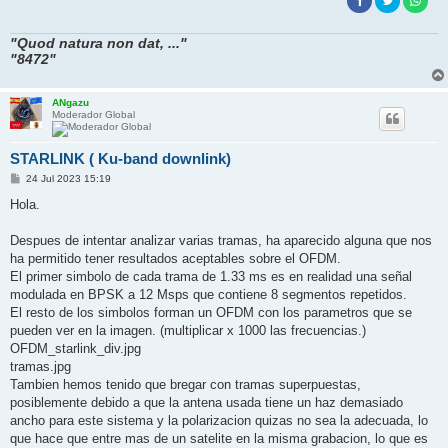
"Quod natura non dat, ..."
"8472"
ANgazu
Moderador Global
STARLINK ( Ku-band downlink)
M
24 Jul 2023 15:19
e
n
Hola.
s
a
j
Despues de intentar analizar varias tramas, ha aparecido alguna que nos
e
ha permitido tener resultados aceptables sobre el OFDM.
El primer simbolo de cada trama de 1.33 ms es en realidad una señal
modulada en BPSK a 12 Msps que contiene 8 segmentos repetidos.
El resto de los simbolos forman un OFDM con los parametros que se
pueden ver en la imagen. (multiplicar x 1000 las frecuencias.)
OFDM_starlink_div.jpg
tramas.jpg
Tambien hemos tenido que bregar con tramas superpuestas,
posiblemente debido a que la antena usada tiene un haz demasiado
ancho para este sistema y la polarizacion quizas no sea la adecuada, lo
que hace que entre mas de un satelite en la misma grabacion, lo que es