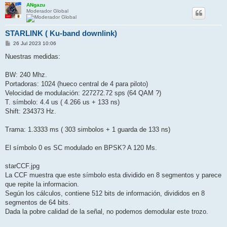
ANgazu
Moderador Global
STARLINK ( Ku-band downlink)
M
26 Jul 2023 10:06
e
n
Nuestras medidas:
s
a
j
BW: 240 Mhz.
e
Portadoras: 1024 (hueco central de 4 para piloto)
Velocidad de modulación: 227272.72 sps (64 QAM ?)
T. símbolo: 4.4 us ( 4.266 us + 133 ns)
Shift: 234373 Hz.
Trama: 1.3333 ms ( 303 simbolos + 1 guarda de 133 ns)
El símbolo 0 es SC modulado en BPSK? A 120 Ms.
starCCF.jpg
La CCF muestra que este símbolo esta dividido en 8 segmentos y parece
que repite la informacion.
Según los cálculos, contiene 512 bits de información, divididos en 8
segmentos de 64 bits.
Dada la pobre calidad de la señal, no podemos demodular este trozo.