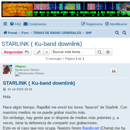
Radio Frecuencias
Foro de Radio Frecuencias
FAQ
Contáctenos
Registrarse
Identificarse
B
B
Portal
Foro
TEMAS DE RADIO GENERALES
SHF
u
u
STARLINK ( Ku-band downlink)
s
s
Buscar
Búsqueda 
Responder
c
c
5 mensajes • Página
1
de
1
a
a
ANgazu
r
r
Moderador Global
STARLINK ( Ku-band downlink)
M
15 Jul 2023 18:16
e
n
Hola
s
a
j
Hace algún tiempo, Rapidbit me envió los tonos “beacon” de Starlink. Con
e
nuestros medios no se puede grabar mucho más.
Sin embargo, hay gente que sí dispone de medios más potentes y, a
veces, tiene la deferencia de compartir sus grabaciones.
Este es el caso que nos ocupa. Nuestro forero
Bandicoot
(Cheng) me ha