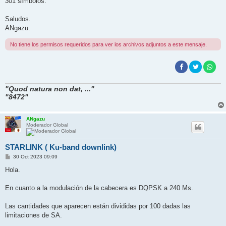
301 símbolos.
Saludos.
ANgazu.
No tiene los permisos requeridos para ver los archivos adjuntos a este mensaje.
"Quod natura non dat, ..."
"8472"
ANgazu
Moderador Global
STARLINK ( Ku-band downlink)
M
30 Oct 2023 09:09
e
n
Hola.
s
a
j
En cuanto a la modulación de la cabecera es DQPSK a 240 Ms.
e
Las cantidades que aparecen están divididas por 100 dadas las
limitaciones de SA.