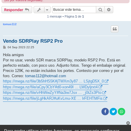
(es por vuestra seguridad).
Buscar
Búsqueda 
Responder
1 mensaje • Página
1
de
1
tomas112
Vendo SDRPlay RSP2 Pro
M
04 Sep 2023 22:25
e
n
Hola amigos
s
Por no usar, vendo SDR marca SDRPlay, modelo RSP2 Pro. Está en
a
j
perfecto estado, con poco uso. Adjunto fotos. Tengo el embalaje original.
e
Precio 129€, no están incluidos los portes. Contesto por correo y por el
foro. Correo:
tomas112@hotmail.com
https://mega.nz/file/3b5hHS5K#jTWXm3y87 ... LSjtgD5X_0
https://mega.nz/file/aCpy3CbY#d0-xon49I ... LWDyljrxt4
https://mega.nz/file/vHhWwZyY#Na3iw7Jsx ... _j0tZs3Pto
https://mega.nz/file/jLgHkARJ#uKvLmu-XE ... lrFEHTMFis
Para poder utilizar ciertas funciones, es necesario configurar