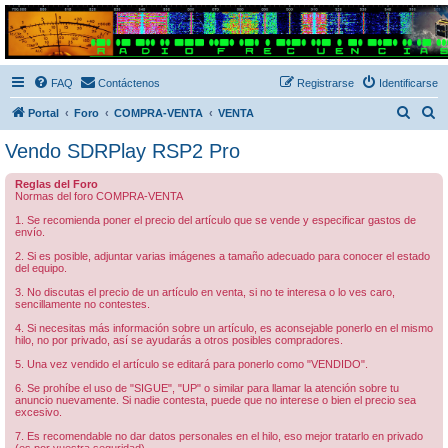
Radio Frecuencias
Foro de Radio Frecuencias
FAQ
Contáctenos
Registrarse
Identificarse
B
B
Portal
Foro
COMPRA-VENTA
VENTA
u
u
Vendo SDRPlay RSP2 Pro
s
s
Reglas del Foro
c
c
Normas del foro COMPRA-VENTA
a
a
1. Se recomienda poner el precio del artículo que se vende y especificar gastos de
envío.
r
r
2. Si es posible, adjuntar varias imágenes a tamaño adecuado para conocer el estado
del equipo.
3. No discutas el precio de un artículo en venta, si no te interesa o lo ves caro,
sencillamente no contestes.
4. Si necesitas más información sobre un artículo, es aconsejable ponerlo en el mismo
hilo, no por privado, así se ayudarás a otros posibles compradores.
5. Una vez vendido el artículo se editará para ponerlo como "VENDIDO".
6. Se prohíbe el uso de "SIGUE", "UP" o similar para llamar la atención sobre tu
anuncio nuevamente. Si nadie contesta, puede que no interese o bien el precio sea
excesivo.
7. Es recomendable no dar datos personales en el hilo, eso mejor tratarlo en privado