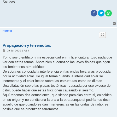
Saludos.
Hermes
Propagación y terremotos.
M
05 Jul 2026 17:14
e
n
Yo no soy científico ni mi especialidad en mi licenciatura, tuvo nada que
s
ver con estos temas. Ahora bien si conozco las leyes físicas que rigen
a
j
los fenómenos atmosféricos.
e
De sobra es conocida la interferencia en las ondas herzianas producida
por la actividad solar. De igual forma cuando la intensidad solar se
incrementa y el calor incide sobre las estructuras estas se dilatan.
Una dilatación sobre las placas tectónicas, causada por ese exceso de
calor, puede hacer que estas friccionen causando el seismo.
Aquí tenemos dos actuaciones, que siendo paralelas entre si, coinciden
en su origen y no condiciona la una a la otra aunque si podríamos decir
aquello de que cuando se dan interferencias en las ondas de radio, es
posible que se produzcan terremotos.