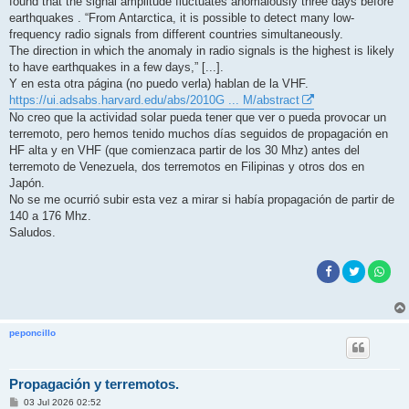
found that the signal amplitude fluctuates anomalously three days before
earthquakes . “From Antarctica, it is possible to detect many low-
frequency radio signals from different countries simultaneously.
The direction in which the anomaly in radio signals is the highest is likely
to have earthquakes in a few days,” [...].
Y en esta otra página (no puedo verla) hablan de la VHF.
https://ui.adsabs.harvard.edu/abs/2010G ... M/abstract
No creo que la actividad solar pueda tener que ver o pueda provocar un
terremoto, pero hemos tenido muchos días seguidos de propagación en
HF alta y en VHF (que comienzaca partir de los 30 Mhz) antes del
terremoto de Venezuela, dos terremotos en Filipinas y otros dos en
Japón.
No se me ocurrió subir esta vez a mirar si había propagación de partir de
140 a 176 Mhz.
Saludos.
peponcillo
Propagación y terremotos.
M
03 Jul 2026 02:52