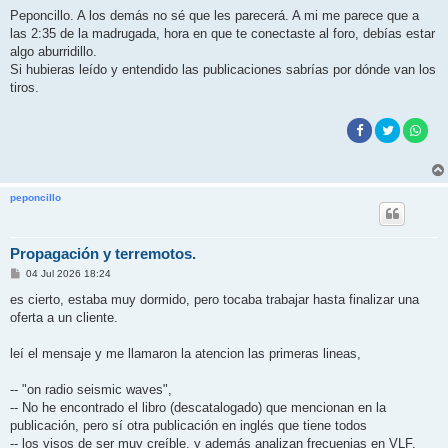
e
n
Peponcillo. A los demás no sé que les parecerá. A mi me parece que a
s
las 2:35 de la madrugada, hora en que te conectaste al foro, debías estar
a
j
algo aburridillo.
e
Si hubieras leído y entendido las publicaciones sabrías por dónde van los
tiros.
peponcillo
Propagación y terremotos.
M
04 Jul 2026 18:24
e
n
es cierto, estaba muy dormido, pero tocaba trabajar hasta finalizar una
s
oferta a un cliente.
a
j
e
leí el mensaje y me llamaron la atencion las primeras lineas,
-- "on radio seismic waves",
-- No he encontrado el libro (descatalogado) que mencionan en la
publicación, pero sí otra publicación en inglés que tiene todos
-- los visos de ser muy creíble, y además analizan frecuenias en VLF.