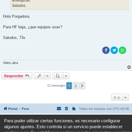
analógicas.
Saludos.
Hola Porgadora,
Para HF baja, ¿que equipos usas?
Saludos, 73s
Vides ultra
Responder
1
2
Siguiente
12 mensajes
Ir a
Portal
Foro
Todos los horarios son
UTC+02:00
Desarrollado por
phpBB
® Forum Software © phpBB Limited
Para poder utilizar ciertas funciones, es necesario configurar
Traducción al español por
phpBB España
algunos ajustes. Esto controla si un servicio puede establecer
Privacidad
|
Condiciones