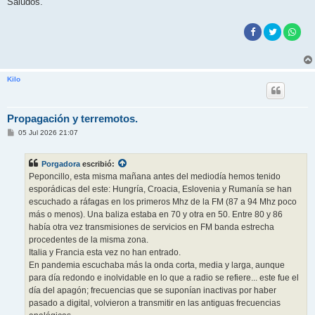
Saludos.
Kilo
Propagación y terremotos.
M
05 Jul 2026 21:07
e
n
s
Porgadora
escribió:
a
j
Peponcillo, esta misma mañana antes del mediodía hemos tenido
e
esporádicas del este: Hungría, Croacia, Eslovenia y Rumanía se han
escuchado a ráfagas en los primeros Mhz de la FM (87 a 94 Mhz poco
más o menos). Una baliza estaba en 70 y otra en 50. Entre 80 y 86
había otra vez transmisiones de servicios en FM banda estrecha
procedentes de la misma zona.
Italia y Francia esta vez no han entrado.
En pandemia escuchaba más la onda corta, media y larga, aunque
para día redondo e inolvidable en lo que a radio se refiere... este fue el
día del apagón; frecuencias que se suponían inactivas por haber
pasado a digital, volvieron a transmitir en las antiguas frecuencias