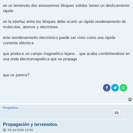
e
n
en un terremoto dos enoooormes bloques solidos tienen un deslizamiento
s
rápido
a
j
e
en la interfaz entre los bloques debe ocurrir un rápido reodenamiento de
moleculas, atomos y electrónes.
este reordenamiento electrónico puede ser visto como una rápida
corriente eléctrica
que produce un campo magneético lejano... que acaba combirtiendose en
una onda electromagnética que se propaga
que os parece?
Porgadora
Propagación y terremotos.
M
03 Jul 2026 13:09