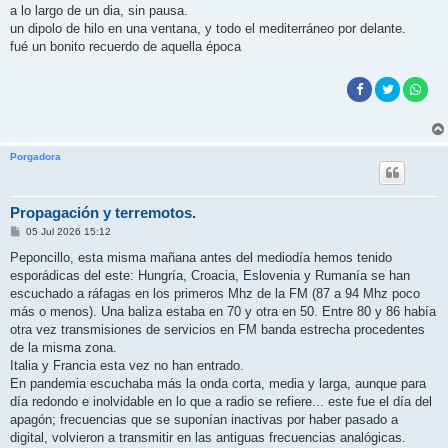
a lo largo de un dia, sin pausa.
un dipolo de hilo en una ventana, y todo el mediterráneo por delante.
fué un bonito recuerdo de aquella época
Porgadora
Propagación y terremotos.
M
05 Jul 2026 15:12
e
n
Peponcillo, esta misma mañana antes del mediodía hemos tenido
s
esporádicas del este: Hungría, Croacia, Eslovenia y Rumanía se han
a
j
escuchado a ráfagas en los primeros Mhz de la FM (87 a 94 Mhz poco
e
más o menos). Una baliza estaba en 70 y otra en 50. Entre 80 y 86 había
otra vez transmisiones de servicios en FM banda estrecha procedentes
de la misma zona.
Italia y Francia esta vez no han entrado.
En pandemia escuchaba más la onda corta, media y larga, aunque para
día redondo e inolvidable en lo que a radio se refiere... este fue el día del
apagón; frecuencias que se suponían inactivas por haber pasado a
digital, volvieron a transmitir en las antiguas frecuencias analógicas.