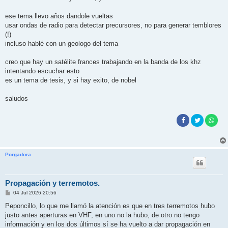
ese tema llevo años dandole vueltas
usar ondas de radio para detectar precursores, no para generar temblores
(!)
incluso hablé con un geologo del tema
creo que hay un satélite frances trabajando en la banda de los khz
intentando escuchar esto
es un tema de tesis, y si hay exito, de nobel
saludos
Porgadora
Propagación y terremotos.
M
04 Jul 2026 20:56
e
n
Peponcillo, lo que me llamó la atención es que en tres terremotos hubo
s
justo antes aperturas en VHF, en uno no la hubo, de otro no tengo
a
j
información y en los dos últimos sí se ha vuelto a dar propagación en