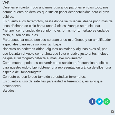
e
VHF.
Quienes en cierto modo andamos buscando patrones en casi todo, nos
damos cuenta de detalles que suelen pasar desapercibidos para el gran
público.
En cuanto a los terremotos, hasta donde sé "suenan" desde poco más de
unas décimas de ciclo hasta unos 4 ciclos. Aunque se suele usar
"hertzio" como unidad de sonido, no es lo mismo. El hertzio es onda de
radio, el sonido no lo es.
Para escuchar estos sonidos se usan unos micrófonos y un amplificador
especiales para esos sonidos tan bajos.
Nosotros no podemos oírlos, algunos animales y algunas aves sí, por
eso levantan el vuelo como alma que lleva el diablo justo antes incluso
de que el sismógrafo detecte el más leve movimiento.
Como mucho, podemos convertir estos sonidos a frecuencias audibles
para nuestro oído o bien obtener una representación gráfica de ellos, una
especie de "fonoautógrafo".
Con esto es con lo que también se estudian terremotos.
En cuanto al uso de satélites para estudiar terremotos, es algo que
desconozco.
Saludos.