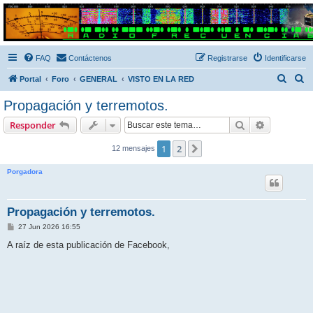
Radio Frecuencias
Foro de Radio Frecuencias
FAQ
Contáctenos
Registrarse
Identificarse
B
B
Portal
Foro
GENERAL
VISTO EN LA RED
u
u
Propagación y terremotos.
s
s
Buscar
Búsqueda 
Responder
c
c
a
a
1
2
Siguiente
12 mensajes
r
r
Porgadora
Propagación y terremotos.
M
27 Jun 2026 16:55
e
n
A raíz de esta publicación de Facebook,
s
a
j
e