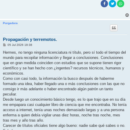
Porgadora
Propagación y terremotos.
M
05 Jul 2026 18:38
e
n
Hermes, no tengo ninguna licenciatura ni título, pero sí todo el tiempo del
s
mundo para recopilar información y llegar a conclusiones. Conclusiones
a
j
que en gran medida coinciden con estudios que se supone tienen rigor
e
científico y se han hecho con ¿ingentes? recursos técnicos, humanos y
económicos.
Como con casi todo, la información la busco después de haberme
formado una idea, haber llegado una o más conclusiones con las que no
consigo ir más adelante o haber encontrado algún patrón un tanto
peculiar.
Desde luego un conocimiento básico tengo, es lo que trajo que en su día
me empapara casi cualquier libro de ciencia que me encontraba. No tenía
acceso a internet, tenía unas noches demasiado largas y a una persona
enferma a quien debía vigilar unas diez horas, noche tras noche, mes
tras mes y año tras año.
Carecer de títulos oficiales tiene algo bueno: nadie sabe qué sabes o no.