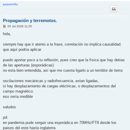
peponcillo
Propagación y terremotos.
M
05 Jul 2026 11:25
e
n
hola,
s
a
j
siempre hay que ir atento a la frase, correlación no implica causalidad.
e
que aquí podría aplicar
puedo aportar poco a tu reflexión, pues creo que la física que hay detras
de las aperturas (esporádicas)
no esta bien entendida, así que me cuesta ligarlo a un temblor de tierra
oscilaciones mecánicas y radiofrecuencia, estan ligadas,
si hay desplazamiento de cargas eléctricas, o desplazamientos del
campo magnético.
eso sería medible
saludos
pd:
en pandemia pude serguir una esporádica en 70MHz/FT8 desde los
paises del este hasta inglaterra