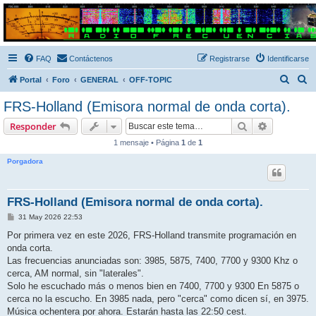
Radio Frecuencias
Foro de Radio Frecuencias
FAQ
Contáctenos
Registrarse
Identificarse
B
B
Portal
Foro
GENERAL
OFF-TOPIC
u
u
FRS-Holland (Emisora normal de onda corta).
s
s
Buscar
Búsqueda 
Responder
c
c
1 mensaje • Página
1
de
1
a
a
Porgadora
r
r
FRS-Holland (Emisora normal de onda corta).
M
31 May 2026 22:53
e
n
Por primera vez en este 2026, FRS-Holland transmite programación en
s
onda corta.
a
j
Las frecuencias anunciadas son: 3985, 5875, 7400, 7700 y 9300 Khz o
e
cerca, AM normal, sin "laterales".
Solo he escuchado más o menos bien en 7400, 7700 y 9300 En 5875 o
cerca no la escucho. En 3985 nada, pero "cerca" como dicen sí, en 3975.
Música ochentera por ahora. Estarán hasta las 22:50 cest.