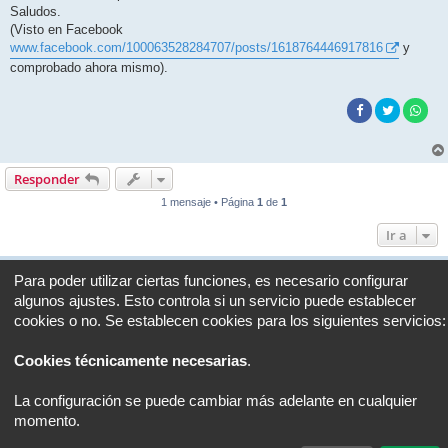
Saludos.
(Visto en Facebook
www.facebook.com/100063528284707/posts/1618764446917816
y
comprobado ahora mismo).
Responder
1 mensaje • Página
1
de
1
Ir a
Portal
Foro
Todos los horarios son
UTC+02:00
Para poder utilizar ciertas funciones, es necesario configurar
algunos ajustes. Esto controla si un servicio puede establecer
Desarrollado por
phpBB
® Forum Software © phpBB Limited
cookies o no. Se establecen cookies para los siguientes servicios:
Traducción al español por
phpBB España
Privacidad
|
Condiciones
Cookies técnicamente necesarias
.
La configuración se puede cambiar más adelante en cualquier
momento.