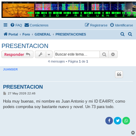
Radio Frecuencias
Foro de Radio Frecuencias
FAQ
Contáctenos
Registrarse
Identificarse
B
B
Portal
Foro
GENERAL
PRESENTACIONES
u
u
PRESENTACION
s
s
Buscar
Búsqueda 
Responder
c
c
4 mensajes • Página
1
de
1
a
a
JUANSER
r
r
PRESENTACION
M
27 May 2026 22:46
e
n
Hola muy buenas, mi nombre es Juan Antonio y mi ID EA4IRY, como
s
podeis comproba soy bastante nuevo y novel. Un 73 para todo.
a
j
e