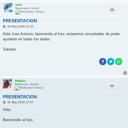
wirki
Moderador Global
PRESENTACION
M
28 May 2026 22:30
e
n
Hola Juan Antonio, bienvenido al foro, estaremos encantados de poder
s
ayudarte en todas tus dudas.
a
j
e
Saludos
ANgazu
Moderador Global
PRESENTACION
M
31 May 2026 17:07
e
n
Hola.
s
a
j
Bienvenido al foro.
e