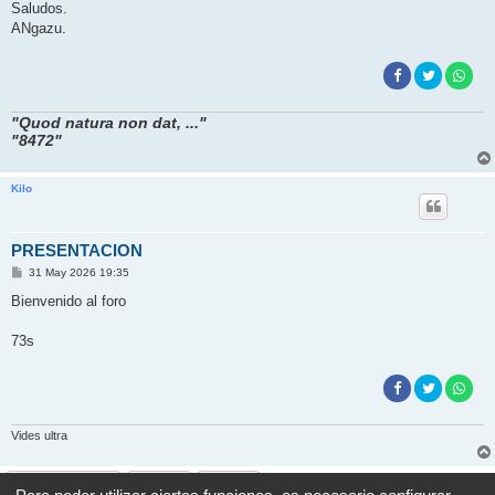
Saludos.
ANgazu.
"Quod natura non dat, ..."
"8472"
Kilo
PRESENTACION
M
31 May 2026 19:35
e
n
Bienvenido al foro
s
a
j
73s
e
Vides ultra
Responder