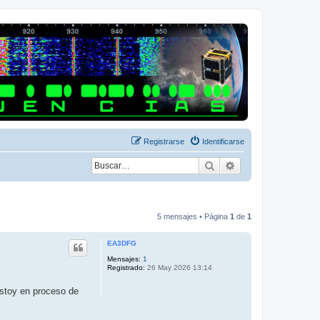
Registrarse
Identificarse
Buscar
Búsqueda avanza
5 mensajes • Página
1
de
1
EA3DFG
Mensajes:
1
Registrado:
26 May 2026 13:14
stoy en proceso de