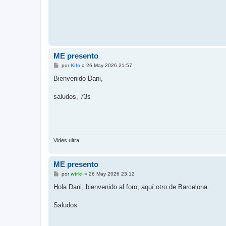
ME presento
M
por
Kilo
»
26 May 2026 21:57
e
n
Bienvenido Dani,
s
a
j
saludos, 73s
e
Vides ultra
ME presento
M
por
wirki
»
26 May 2026 23:12
e
n
Hola Dani, bienvenido al foro, aquí otro de Barcelona.
s
a
j
Saludos
e