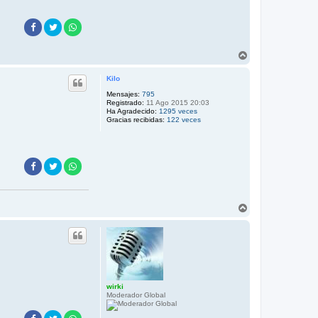
A
r
r
Kilo
i
b
Mensajes:
795
Registrado:
11 Ago 2015 20:03
a
Ha Agradecido:
1295 veces
Gracias recibidas:
122 veces
A
r
r
i
b
a
wirki
Moderador Global