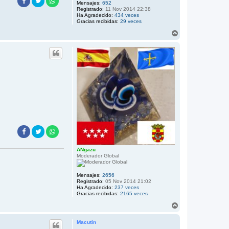
Mensajes:
652
Registrado:
11 Nov 2014 22:38
Ha Agradecido:
434 veces
Gracias recibidas:
29 veces
A
r
r
i
b
a
ANgazu
Moderador Global
Mensajes:
2656
Registrado:
05 Nov 2014 21:02
Ha Agradecido:
237 veces
Gracias recibidas:
2165 veces
A
r
r
Macutin
i