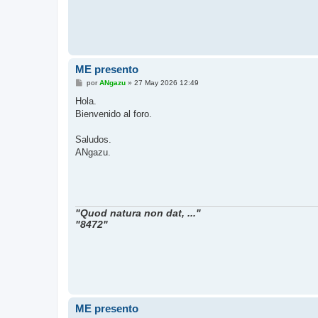
ME presento
M
por
ANgazu
»
27 May 2026 12:49
e
n
Hola.
s
Bienvenido al foro.
a
j
e
Saludos.
ANgazu.
"Quod natura non dat, ..."
"8472"
ME presento