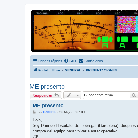
Radio Frecuencias
Foro de Radio Frecuencias
Enlaces rápidos
FAQ
Contáctenos
Portal
Foro
GENERAL
PRESENTACIONES
ME presento
Responder
ME presento
M
por
EA3DFG
»
26 May 2026 13:18
e
n
Hola,
s
Soy Dani de Hospitalet de Llobregat (Barcelona), despué
a
j
compra del equipo para volver a estar operativo.
e
73!