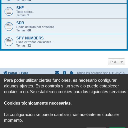
Temas:
34
SHF
Todo sobre...
Temas:
9
SDR
Radio definida por software.
Temas:
68
SPY NUMBERS
Esas extrañas emisiones...
Temas:
32
Ir a
Portal
Foro
Todos los horarios son
UTC+02:00
Para poder utilizar ciertas funciones, es necesario configurar
Desarrollado por
phpBB
® Forum Software © phpBB Limited
algunos ajustes. Esto controla si un servicio puede establecer
Traducción al español por
phpBB España
cookies o no. Se establecen cookies para los siguientes servicios:
Privacidad
|
Condiciones
Cookies técnicamente necesarias
.
La configuración se puede cambiar más adelante en cualquier
momento.