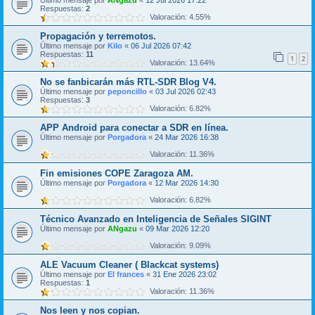
Último mensaje por
ANgazu
«
12 Jul 2026 17:22
Respuestas:
2
Valoración: 4.55%
Propagación y terremotos.
Último mensaje por
Kilo
«
06 Jul 2026 07:42
Respuestas:
11
1
2
Valoración: 13.64%
No se fanbicarán más RTL-SDR Blog V4.
Último mensaje por
peponcillo
«
03 Jul 2026 02:43
Respuestas:
3
Valoración: 6.82%
APP Android para conectar a SDR en línea.
Último mensaje por
Porgadora
«
24 Mar 2026 16:38
Valoración: 11.36%
Fin emisiones COPE Zaragoza AM.
Último mensaje por
Porgadora
«
12 Mar 2026 14:30
Valoración: 6.82%
Técnico Avanzado en Inteligencia de Señales SIGINT
Último mensaje por
ANgazu
«
09 Mar 2026 12:20
Valoración: 9.09%
ALE Vacuum Cleaner ( Blackcat systems)
Último mensaje por
El frances
«
31 Ene 2026 23:02
Respuestas:
1
Valoración: 11.36%
Nos leen y nos copian.