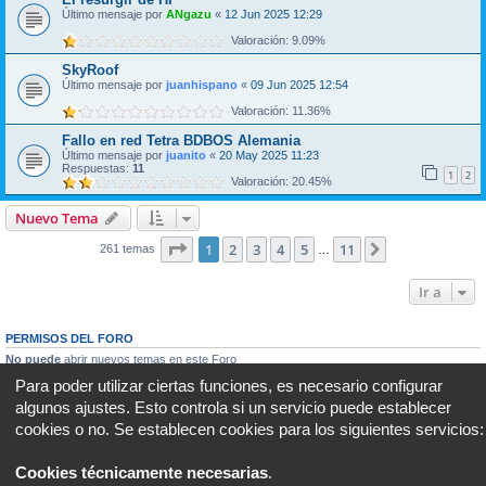
Último mensaje por
ANgazu
«
12 Jun 2025 12:29
Valoración: 9.09%
SkyRoof
Último mensaje por
juanhispano
«
09 Jun 2025 12:54
Valoración: 11.36%
Fallo en red Tetra BDBOS Alemania
Último mensaje por
juanito
«
20 May 2025 11:23
Respuestas:
11
1
2
Valoración: 20.45%
Nuevo Tema
Página
1
de
11
1
2
3
4
5
11
Siguiente
261 temas
…
Ir a
PERMISOS DEL FORO
No puede
abrir nuevos temas en este Foro
No puede
responder a temas en este Foro
Para poder utilizar ciertas funciones, es necesario configurar
No puede
editar sus mensajes en este Foro
algunos ajustes. Esto controla si un servicio puede establecer
No puede
borrar sus mensajes en este Foro
No puede
enviar adjuntos en este Foro
cookies o no. Se establecen cookies para los siguientes servicios:
Portal
Foro
Todos los horarios son
UTC+02:00
Cookies técnicamente necesarias
.