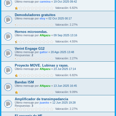
Último mensaje por
carmina
«
19 Oct 2025 09:42
Valoración: 6.82%
Demoduladores gratuitos
Último mensaje por
eloy
«
02 Oct 2025 00:17
Valoración: 2.27%
Hornos microondas.
Último mensaje por
ANgazu
«
09 Sep 2025 13:16
Valoración: 4.55%
Verint Engage G12
Último mensaje por
galtor
«
20 Ago 2025 13:48
Respuestas:
2
Valoración: 2.27%
Proyecto MOVE. Lubinas y rayas.
Último mensaje por
ANgazu
«
23 Jul 2025 17:14
Valoración: 6.82%
Bandas ISM
Último mensaje por
ANgazu
«
13 Jun 2025 16:45
Valoración: 9.09%
Amplificador de transimpedancia
Último mensaje por
juanito
«
12 Jun 2025 19:28
Respuestas:
3
Valoración: 2.27%
El resurgir de HF