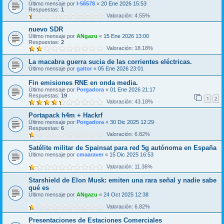
Último mensaje por
I-56578
«
20 Ene 2026 15:53
Respuestas:
1
Valoración: 4.55%
nuevo SDR
Último mensaje por
ANgazu
«
15 Ene 2026 13:00
Respuestas:
2
Valoración: 18.18%
La macabra guerra sucia de las corrientes eléctricas.
Último mensaje por
galtor
«
05 Ene 2026 23:01
Fin emisiones RNE en onda media.
Último mensaje por
Porgadora
«
01 Ene 2026 21:17
Respuestas:
19
1
2
Valoración: 43.18%
Portapack h4m + Hackrf
Último mensaje por
Porgadora
«
30 Dic 2025 12:29
Respuestas:
6
Valoración: 6.82%
Satélite militar de Spainsat para red 5g autónoma en España
Último mensaje por
cmaaraver
«
15 Dic 2025 16:53
Valoración: 11.36%
Starshield de Elon Musk: emiten una rara señal y nadie sabe
qué es
Último mensaje por
ANgazu
«
24 Oct 2025 12:38
Valoración: 6.82%
Presentaciones de Estaciones Comerciales