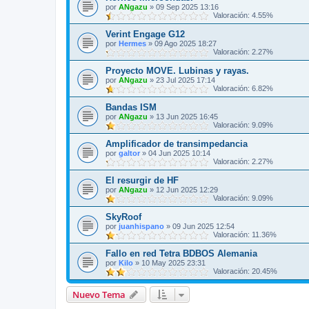
por
ANgazu
»
09 Sep 2025 13:16
Valoración: 4.55%
Verint Engage G12
por
Hermes
»
09 Ago 2025 18:27
Valoración: 2.27%
Proyecto MOVE. Lubinas y rayas.
por
ANgazu
»
23 Jul 2025 17:14
Valoración: 6.82%
Bandas ISM
por
ANgazu
»
13 Jun 2025 16:45
Valoración: 9.09%
Amplificador de transimpedancia
por
galtor
»
04 Jun 2025 10:14
Valoración: 2.27%
El resurgir de HF
por
ANgazu
»
12 Jun 2025 12:29
Valoración: 9.09%
SkyRoof
por
juanhispano
»
09 Jun 2025 12:54
Valoración: 11.36%
Fallo en red Tetra BDBOS Alemania
por
Kilo
»
10 May 2025 23:31
Valoración: 20.45%
Nuevo Tema