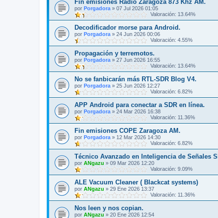
Fin emisiones Radio Zaragoza 873 Khz AM.
por
Porgadora
»
07 Jul 2026 01:05
Valoración: 13.64%
Decodificador morse para Android.
por
Porgadora
»
24 Jun 2026 00:06
Valoración: 4.55%
Propagación y terremotos.
por
Porgadora
»
27 Jun 2026 16:55
Valoración: 13.64%
No se fanbicarán más RTL-SDR Blog V4.
por
Porgadora
»
25 Jun 2026 12:27
Valoración: 6.82%
APP Android para conectar a SDR en línea.
por
Porgadora
»
24 Mar 2026 16:38
Valoración: 11.36%
Fin emisiones COPE Zaragoza AM.
por
Porgadora
»
12 Mar 2026 14:30
Valoración: 6.82%
Técnico Avanzado en Inteligencia de Señales 
por
ANgazu
»
09 Mar 2026 12:20
Valoración: 9.09%
ALE Vacuum Cleaner ( Blackcat systems)
por
ANgazu
»
29 Ene 2026 13:37
Valoración: 11.36%
Nos leen y nos copian.
por
ANgazu
»
20 Ene 2026 12:54