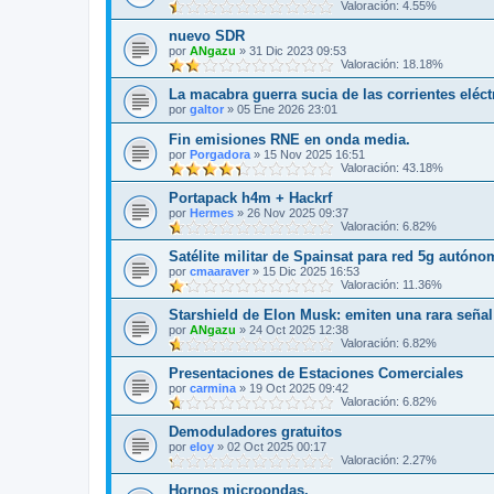
Valoración: 4.55%
nuevo SDR
por
ANgazu
»
31 Dic 2023 09:53
Valoración: 18.18%
La macabra guerra sucia de las corrientes eléct
por
galtor
»
05 Ene 2026 23:01
Fin emisiones RNE en onda media.
por
Porgadora
»
15 Nov 2025 16:51
Valoración: 43.18%
Portapack h4m + Hackrf
por
Hermes
»
26 Nov 2025 09:37
Valoración: 6.82%
Satélite militar de Spainsat para red 5g autón
por
cmaaraver
»
15 Dic 2025 16:53
Valoración: 11.36%
Starshield de Elon Musk: emiten una rara señal
por
ANgazu
»
24 Oct 2025 12:38
Valoración: 6.82%
Presentaciones de Estaciones Comerciales
por
carmina
»
19 Oct 2025 09:42
Valoración: 6.82%
Demoduladores gratuitos
por
eloy
»
02 Oct 2025 00:17
Valoración: 2.27%
Hornos microondas.