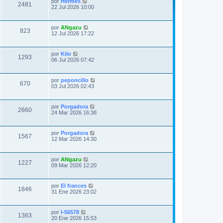
Ú
por
Hermes
t
e
V
2481
l
22 Jul 2026 10:00
n
t
s
a
i
i
a
m
j
Ú
por
ANgazu
s
s
V
823
o
e
l
12 Jul 2026 17:22
m
t
t
e
i
i
n
m
Ú
por
Kilo
s
a
s
V
1293
o
l
06 Jul 2026 07:42
a
m
t
j
s
t
e
i
i
e
n
m
Ú
por
peponcillo
s
a
s
V
670
o
l
03 Jul 2026 02:43
a
m
t
j
s
t
e
i
i
e
n
m
Ú
por
Porgadora
s
a
s
V
2660
o
l
24 Mar 2026 16:38
a
m
t
j
s
t
e
i
i
e
n
m
Ú
por
Porgadora
s
a
s
V
1567
o
l
12 Mar 2026 14:30
a
m
t
j
s
t
e
i
i
e
n
m
Ú
por
ANgazu
s
a
s
V
1227
o
l
09 Mar 2026 12:20
a
m
t
j
s
t
e
i
i
e
n
m
Ú
por
El frances
s
a
s
V
1846
o
l
31 Ene 2026 23:02
a
m
t
j
s
t
e
i
i
e
n
m
Ú
por
I-56578
s
a
s
V
1363
o
l
20 Ene 2026 15:53
a
m