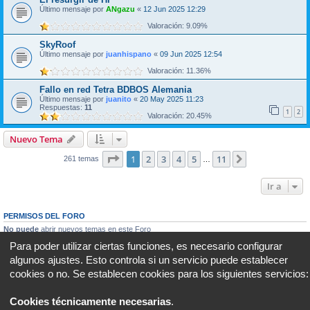
Último mensaje por
ANgazu
«
12 Jun 2025 12:29
Valoración: 9.09%
SkyRoof
Último mensaje por
juanhispano
«
09 Jun 2025 12:54
Valoración: 11.36%
Fallo en red Tetra BDBOS Alemania
Último mensaje por
juanito
«
20 May 2025 11:23
Respuestas:
11
1
2
Valoración: 20.45%
Nuevo Tema
Página
1
de
11
1
2
3
4
5
11
Siguiente
261 temas
…
Ir a
PERMISOS DEL FORO
No puede
abrir nuevos temas en este Foro
No puede
responder a temas en este Foro
Para poder utilizar ciertas funciones, es necesario configurar
No puede
editar sus mensajes en este Foro
algunos ajustes. Esto controla si un servicio puede establecer
No puede
borrar sus mensajes en este Foro
No puede
enviar adjuntos en este Foro
cookies o no. Se establecen cookies para los siguientes servicios:
Portal
Foro
Todos los horarios son
UTC+02:00
Cookies técnicamente necesarias
.