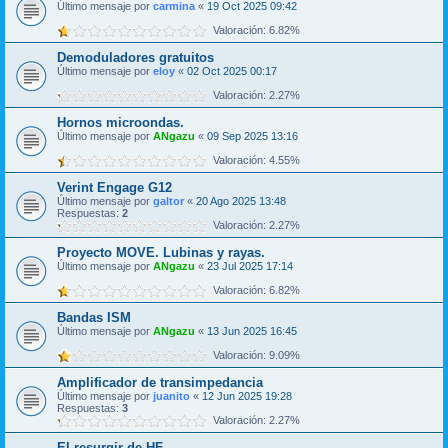
Último mensaje por
carmina
«
19 Oct 2025 09:42
Valoración: 6.82%
Demoduladores gratuitos
Último mensaje por
eloy
«
02 Oct 2025 00:17
Valoración: 2.27%
Hornos microondas.
Último mensaje por
ANgazu
«
09 Sep 2025 13:16
Valoración: 4.55%
Verint Engage G12
Último mensaje por
galtor
«
20 Ago 2025 13:48
Respuestas:
2
Valoración: 2.27%
Proyecto MOVE. Lubinas y rayas.
Último mensaje por
ANgazu
«
23 Jul 2025 17:14
Valoración: 6.82%
Bandas ISM
Último mensaje por
ANgazu
«
13 Jun 2025 16:45
Valoración: 9.09%
Amplificador de transimpedancia
Último mensaje por
juanito
«
12 Jun 2025 19:28
Respuestas:
3
Valoración: 2.27%
El resurgir de HF