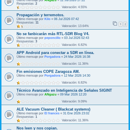
Último mensaje por
ANgazu
«
12 Jul 2026 17:22
Respuestas:
2
Valoración: 4.55%
Propagación y terremotos.
Último mensaje por
Kilo
«
06 Jul 2026 07:42
Respuestas:
11
1
2
Valoración: 13.64%
No se fanbicarán más RTL-SDR Blog V4.
Último mensaje por
peponcillo
«
03 Jul 2026 02:43
Respuestas:
3
Valoración: 6.82%
APP Android para conectar a SDR en línea.
Último mensaje por
Porgadora
«
24 Mar 2026 16:38
Valoración: 11.36%
Fin emisiones COPE Zaragoza AM.
Último mensaje por
Porgadora
«
12 Mar 2026 14:30
Valoración: 6.82%
Técnico Avanzado en Inteligencia de Señales SIGINT
Último mensaje por
ANgazu
«
09 Mar 2026 12:20
Valoración: 9.09%
ALE Vacuum Cleaner ( Blackcat systems)
Último mensaje por
El frances
«
31 Ene 2026 23:02
Respuestas:
1
Valoración: 11.36%
Nos leen y nos copian.