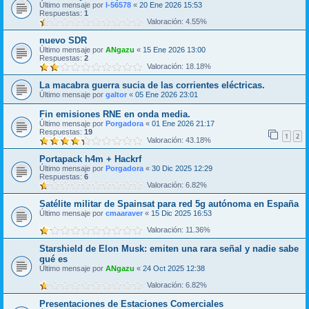
Último mensaje por
I-56578
«
20 Ene 2026 15:53
Respuestas:
1
Valoración: 4.55%
nuevo SDR
Último mensaje por
ANgazu
«
15 Ene 2026 13:00
Respuestas:
2
Valoración: 18.18%
La macabra guerra sucia de las corrientes eléctricas.
Último mensaje por
galtor
«
05 Ene 2026 23:01
Fin emisiones RNE en onda media.
Último mensaje por
Porgadora
«
01 Ene 2026 21:17
Respuestas:
19
1
2
Valoración: 43.18%
Portapack h4m + Hackrf
Último mensaje por
Porgadora
«
30 Dic 2025 12:29
Respuestas:
6
Valoración: 6.82%
Satélite militar de Spainsat para red 5g autónoma en España
Último mensaje por
cmaaraver
«
15 Dic 2025 16:53
Valoración: 11.36%
Starshield de Elon Musk: emiten una rara señal y nadie sabe
qué es
Último mensaje por
ANgazu
«
24 Oct 2025 12:38
Valoración: 6.82%
Presentaciones de Estaciones Comerciales