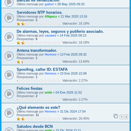
Balizas de señalizacion
Último mensaje por
galtor
«
28 May 2025 09:33
Servidores NTP horarios.
Último mensaje por
ANgazu
«
21 Mar 2025 13:16
Respuestas:
2
Valoración: 18.18%
De alarmas, leyes, seguros y putiferio asociado.
Último mensaje por
cacawe
«
14 Feb 2025 09:13
Respuestas:
6
Valoración: 18.18%
Antena transformador.
Último mensaje por
Hermes
«
13 Feb 2025 09:32
Respuestas:
1
Valoración: 13.64%
Spoofing, caller ID: ESTAFA
Último mensaje por
Hermes
«
23 Ene 2025 22:08
Respuestas:
1
Valoración: 2.27%
Felices fiestas
Último mensaje por
wirki
«
04 Ene 2025 11:52
Respuestas:
2
Valoración: 2.27%
¿Qué elemento es este?
Último mensaje por
Hermes
«
31 Dic 2024 17:54
Respuestas:
11
1
2
Valoración: 20.45%
Saludos desde BCN
Último mensaje por
wirki
«
15 Dic 2024 22:11