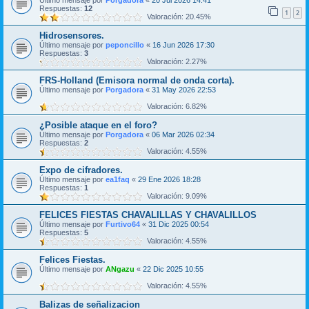
Último mensaje por
Porgadora
«
20 Jul 2026 14:41
Respuestas:
12
1
2
Valoración: 20.45%
Hidrosensores.
Último mensaje por
peponcillo
«
16 Jun 2026 17:30
Respuestas:
3
Valoración: 2.27%
FRS-Holland (Emisora normal de onda corta).
Último mensaje por
Porgadora
«
31 May 2026 22:53
Valoración: 6.82%
¿Posible ataque en el foro?
Último mensaje por
Porgadora
«
06 Mar 2026 02:34
Respuestas:
2
Valoración: 4.55%
Expo de cifradores.
Último mensaje por
ea1faq
«
29 Ene 2026 18:28
Respuestas:
1
Valoración: 9.09%
FELICES FIESTAS CHAVALILLAS Y CHAVALILLOS
Último mensaje por
Furtivo64
«
31 Dic 2025 00:54
Respuestas:
5
Valoración: 4.55%
Felices Fiestas.
Último mensaje por
ANgazu
«
22 Dic 2025 10:55
Valoración: 4.55%
Balizas de señalizacion