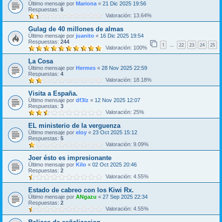
Último mensaje por
Mariona
«
21 Dic 2025 19:56
Respuestas:
6
Valoración: 13.64%
Gulag de 40 millones de almas
Último mensaje por
juanito
«
16 Dic 2025 19:54
Respuestas:
244
1
22
23
24
25
…
Valoración: 100%
La Cosa
Último mensaje por
Hermes
«
28 Nov 2025 22:59
Respuestas:
4
Valoración: 18.18%
Visita a España.
Último mensaje por
df3lz
«
12 Nov 2025 12:07
Respuestas:
3
Valoración: 25%
EL ministerio de la verguenza
Último mensaje por
eloy
«
23 Oct 2025 15:12
Respuestas:
5
Valoración: 9.09%
Joer ésto es impresionante
Último mensaje por
Kilo
«
02 Oct 2025 20:46
Respuestas:
2
Valoración: 4.55%
Estado de cabreo con los Kiwi Rx.
Último mensaje por
ANgazu
«
27 Sep 2025 22:34
Respuestas:
2
Valoración: 4.55%