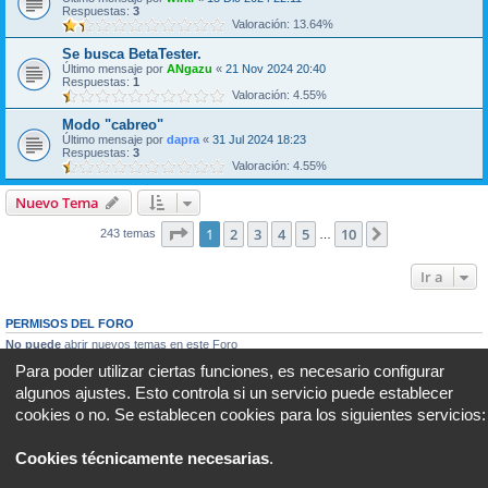
Respuestas:
3
Valoración: 13.64%
Se busca BetaTester.
Último mensaje por
ANgazu
«
21 Nov 2024 20:40
Respuestas:
1
Valoración: 4.55%
Modo "cabreo"
Último mensaje por
dapra
«
31 Jul 2024 18:23
Respuestas:
3
Valoración: 4.55%
Nuevo Tema
Página
1
de
10
1
2
3
4
5
10
Siguiente
243 temas
…
Ir a
PERMISOS DEL FORO
No puede
abrir nuevos temas en este Foro
No puede
responder a temas en este Foro
Para poder utilizar ciertas funciones, es necesario configurar
No puede
editar sus mensajes en este Foro
algunos ajustes. Esto controla si un servicio puede establecer
No puede
borrar sus mensajes en este Foro
No puede
enviar adjuntos en este Foro
cookies o no. Se establecen cookies para los siguientes servicios:
Portal
Foro
Todos los horarios son
UTC+02:00
Cookies técnicamente necesarias
.
Desarrollado por
phpBB
® Forum Software © phpBB Limited