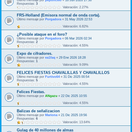
Último mensaje por
peponcillo
«
16 Jun 2026 17:30
Respuestas:
3
Valoración: 2.27%
FRS-Holland (Emisora normal de onda corta).
Último mensaje por
Porgadora
«
31 May 2026 22:53
Valoración: 6.82%
¿Posible ataque en el foro?
Último mensaje por
Porgadora
«
06 Mar 2026 02:34
Respuestas:
2
Valoración: 4.55%
Expo de cifradores.
Último mensaje por
ea1faq
«
29 Ene 2026 18:28
Respuestas:
1
Valoración: 9.09%
FELICES FIESTAS CHAVALILLAS Y CHAVALILLOS
Último mensaje por
Furtivo64
«
31 Dic 2025 00:54
Respuestas:
5
Valoración: 4.55%
Felices Fiestas.
Último mensaje por
ANgazu
«
22 Dic 2025 10:55
Valoración: 4.55%
Balizas de señalizacion
Último mensaje por
Mariona
«
21 Dic 2025 19:56
Respuestas:
6
Valoración: 13.64%
Gulag de 40 millones de almas