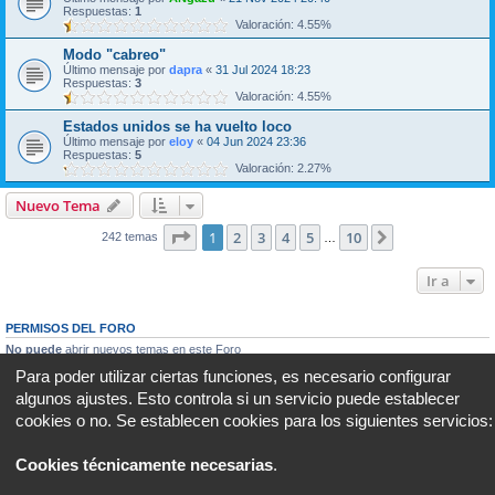
Respuestas:
1
Valoración: 4.55%
Modo "cabreo"
Último mensaje por
dapra
«
31 Jul 2024 18:23
Respuestas:
3
Valoración: 4.55%
Estados unidos se ha vuelto loco
Último mensaje por
eloy
«
04 Jun 2024 23:36
Respuestas:
5
Valoración: 2.27%
Nuevo Tema
Página
1
de
10
1
2
3
4
5
10
Siguiente
242 temas
…
Ir a
PERMISOS DEL FORO
No puede
abrir nuevos temas en este Foro
No puede
responder a temas en este Foro
Para poder utilizar ciertas funciones, es necesario configurar
No puede
editar sus mensajes en este Foro
algunos ajustes. Esto controla si un servicio puede establecer
No puede
borrar sus mensajes en este Foro
No puede
enviar adjuntos en este Foro
cookies o no. Se establecen cookies para los siguientes servicios:
Portal
Foro
Todos los horarios son
UTC+02:00
Cookies técnicamente necesarias
.
Desarrollado por
phpBB
® Forum Software © phpBB Limited