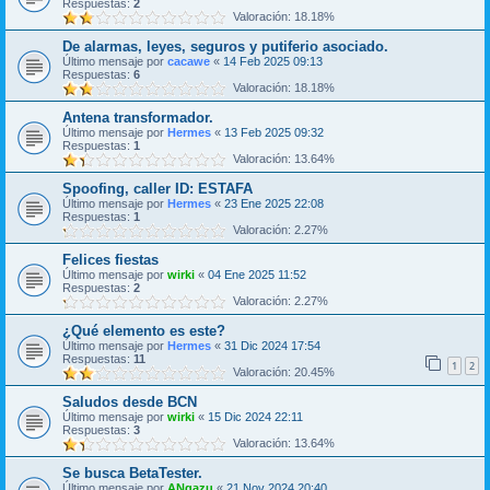
Respuestas:
2
Valoración: 18.18%
De alarmas, leyes, seguros y putiferio asociado.
Último mensaje por
cacawe
«
14 Feb 2025 09:13
Respuestas:
6
Valoración: 18.18%
Antena transformador.
Último mensaje por
Hermes
«
13 Feb 2025 09:32
Respuestas:
1
Valoración: 13.64%
Spoofing, caller ID: ESTAFA
Último mensaje por
Hermes
«
23 Ene 2025 22:08
Respuestas:
1
Valoración: 2.27%
Felices fiestas
Último mensaje por
wirki
«
04 Ene 2025 11:52
Respuestas:
2
Valoración: 2.27%
¿Qué elemento es este?
Último mensaje por
Hermes
«
31 Dic 2024 17:54
Respuestas:
11
1
2
Valoración: 20.45%
Saludos desde BCN
Último mensaje por
wirki
«
15 Dic 2024 22:11
Respuestas:
3
Valoración: 13.64%
Se busca BetaTester.
Último mensaje por
ANgazu
«
21 Nov 2024 20:40