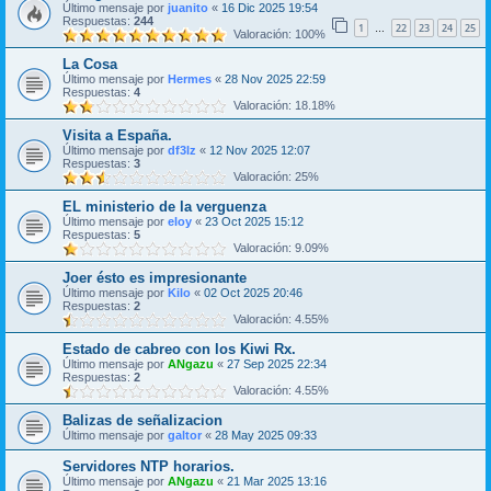
Último mensaje por
juanito
«
16 Dic 2025 19:54
Respuestas:
244
1
22
23
24
25
…
Valoración: 100%
La Cosa
Último mensaje por
Hermes
«
28 Nov 2025 22:59
Respuestas:
4
Valoración: 18.18%
Visita a España.
Último mensaje por
df3lz
«
12 Nov 2025 12:07
Respuestas:
3
Valoración: 25%
EL ministerio de la verguenza
Último mensaje por
eloy
«
23 Oct 2025 15:12
Respuestas:
5
Valoración: 9.09%
Joer ésto es impresionante
Último mensaje por
Kilo
«
02 Oct 2025 20:46
Respuestas:
2
Valoración: 4.55%
Estado de cabreo con los Kiwi Rx.
Último mensaje por
ANgazu
«
27 Sep 2025 22:34
Respuestas:
2
Valoración: 4.55%
Balizas de señalizacion
Último mensaje por
galtor
«
28 May 2025 09:33
Servidores NTP horarios.
Último mensaje por
ANgazu
«
21 Mar 2025 13:16