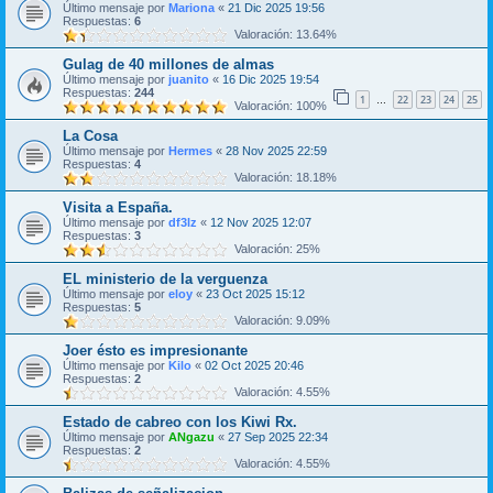
Último mensaje por
Mariona
«
21 Dic 2025 19:56
Respuestas:
6
Valoración: 13.64%
Gulag de 40 millones de almas
Último mensaje por
juanito
«
16 Dic 2025 19:54
Respuestas:
244
1
22
23
24
25
…
Valoración: 100%
La Cosa
Último mensaje por
Hermes
«
28 Nov 2025 22:59
Respuestas:
4
Valoración: 18.18%
Visita a España.
Último mensaje por
df3lz
«
12 Nov 2025 12:07
Respuestas:
3
Valoración: 25%
EL ministerio de la verguenza
Último mensaje por
eloy
«
23 Oct 2025 15:12
Respuestas:
5
Valoración: 9.09%
Joer ésto es impresionante
Último mensaje por
Kilo
«
02 Oct 2025 20:46
Respuestas:
2
Valoración: 4.55%
Estado de cabreo con los Kiwi Rx.
Último mensaje por
ANgazu
«
27 Sep 2025 22:34
Respuestas:
2
Valoración: 4.55%