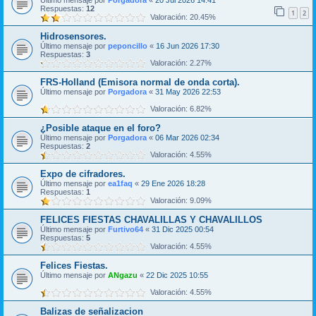
Último mensaje por
Porgadora
«
20 Jul 2026 14:41
Respuestas:
12
1
2
Valoración: 20.45%
Hidrosensores.
Último mensaje por
peponcillo
«
16 Jun 2026 17:30
Respuestas:
3
Valoración: 2.27%
FRS-Holland (Emisora normal de onda corta).
Último mensaje por
Porgadora
«
31 May 2026 22:53
Valoración: 6.82%
¿Posible ataque en el foro?
Último mensaje por
Porgadora
«
06 Mar 2026 02:34
Respuestas:
2
Valoración: 4.55%
Expo de cifradores.
Último mensaje por
ea1faq
«
29 Ene 2026 18:28
Respuestas:
1
Valoración: 9.09%
FELICES FIESTAS CHAVALILLAS Y CHAVALILLOS
Último mensaje por
Furtivo64
«
31 Dic 2025 00:54
Respuestas:
5
Valoración: 4.55%
Felices Fiestas.
Último mensaje por
ANgazu
«
22 Dic 2025 10:55
Valoración: 4.55%
Balizas de señalizacion