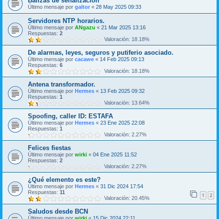
Balizas de señalizacion
Último mensaje por
galtor
«
28 May 2025 09:33
Servidores NTP horarios.
Último mensaje por
ANgazu
«
21 Mar 2025 13:16
Respuestas:
2
Valoración: 18.18%
De alarmas, leyes, seguros y putiferio asociado.
Último mensaje por
cacawe
«
14 Feb 2025 09:13
Respuestas:
6
Valoración: 18.18%
Antena transformador.
Último mensaje por
Hermes
«
13 Feb 2025 09:32
Respuestas:
1
Valoración: 13.64%
Spoofing, caller ID: ESTAFA
Último mensaje por
Hermes
«
23 Ene 2025 22:08
Respuestas:
1
Valoración: 2.27%
Felices fiestas
Último mensaje por
wirki
«
04 Ene 2025 11:52
Respuestas:
2
Valoración: 2.27%
¿Qué elemento es este?
Último mensaje por
Hermes
«
31 Dic 2024 17:54
Respuestas:
11
1
2
Valoración: 20.45%
Saludos desde BCN
Último mensaje por
wirki
«
15 Dic 2024 22:11