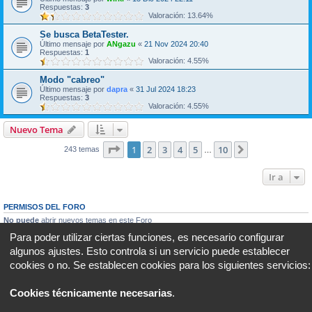
Respuestas:
3
Valoración: 13.64%
Se busca BetaTester.
Último mensaje por
ANgazu
«
21 Nov 2024 20:40
Respuestas:
1
Valoración: 4.55%
Modo "cabreo"
Último mensaje por
dapra
«
31 Jul 2024 18:23
Respuestas:
3
Valoración: 4.55%
Nuevo Tema
Página
1
de
10
1
2
3
4
5
10
Siguiente
243 temas
…
Ir a
PERMISOS DEL FORO
No puede
abrir nuevos temas en este Foro
No puede
responder a temas en este Foro
Para poder utilizar ciertas funciones, es necesario configurar
No puede
editar sus mensajes en este Foro
algunos ajustes. Esto controla si un servicio puede establecer
No puede
borrar sus mensajes en este Foro
No puede
enviar adjuntos en este Foro
cookies o no. Se establecen cookies para los siguientes servicios:
Portal
Foro
Todos los horarios son
UTC+02:00
Cookies técnicamente necesarias
.
Desarrollado por
phpBB
® Forum Software © phpBB Limited