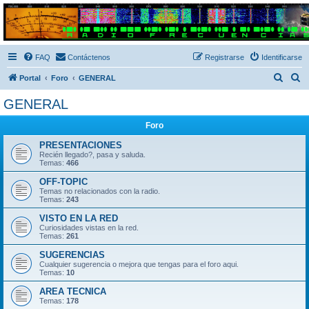
Radio Frecuencias
Foro de Radio Frecuencias
FAQ
Contáctenos
Registrarse
Identificarse
B
B
Portal
Foro
GENERAL
u
u
GENERAL
s
s
Foro
c
c
a
a
PRESENTACIONES
Recién llegado?, pasa y saluda.
r
r
Temas:
466
OFF-TOPIC
Temas no relacionados con la radio.
Temas:
243
VISTO EN LA RED
Curiosidades vistas en la red.
Temas:
261
SUGERENCIAS
Cualquier sugerencia o mejora que tengas para el foro aqui.
Temas:
10
AREA TECNICA
Temas:
178