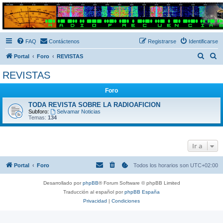
Radio Frecuencias
Foro de Radio Frecuencias
FAQ
Contáctenos
Registrarse
Identificarse
B
B
Portal
Foro
REVISTAS
u
u
REVISTAS
s
s
Foro
c
c
a
a
TODA REVISTA SOBRE LA RADIOAFICION
Subforo:
Selvamar Noticias
r
r
Temas:
134
Ir a
Portal
Foro
Todos los horarios son
UTC+02:00
Desarrollado por
phpBB
® Forum Software © phpBB Limited
Traducción al español por
phpBB España
Privacidad
|
Condiciones