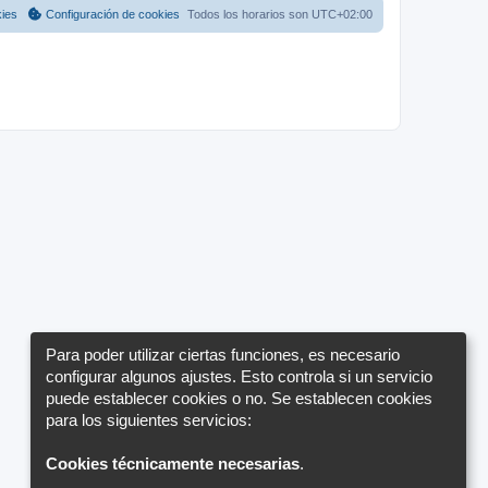
a
a
m
kies
Configuración de cookies
Todos los horarios son
UTC+02:00
j
e
j
e
n
s
e
a
j
s
e
Para poder utilizar ciertas funciones, es necesario
configurar algunos ajustes. Esto controla si un servicio
puede establecer cookies o no. Se establecen cookies
para los siguientes servicios:
Cookies técnicamente necesarias
.