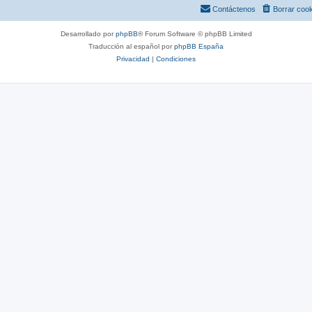
s
Contáctenos
Borrar coo
Desarrollado por
phpBB
® Forum Software © phpBB Limited
Traducción al español por
phpBB España
Privacidad
|
Condiciones