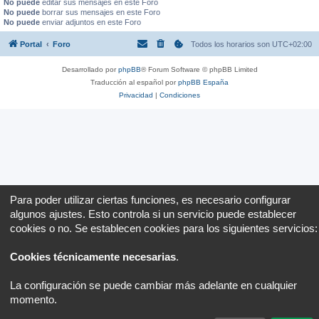
No puede
editar sus mensajes en este Foro
No puede
borrar sus mensajes en este Foro
No puede
enviar adjuntos en este Foro
Portal
Foro
Todos los horarios son
UTC+02:00
Desarrollado por
phpBB
® Forum Software © phpBB Limited
Traducción al español por
phpBB España
Privacidad
|
Condiciones
Para poder utilizar ciertas funciones, es necesario configurar
algunos ajustes. Esto controla si un servicio puede establecer
cookies o no. Se establecen cookies para los siguientes servicios:
Cookies técnicamente necesarias
.
La configuración se puede cambiar más adelante en cualquier
momento.