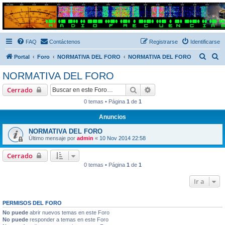
Radio Frecuencias
Foro de Radio Frecuencias
FAQ
Contáctenos
Registrarse
Identificarse
B
B
Portal
Foro
NORMATIVA DEL FORO
NORMATIVA DEL FORO
u
u
NORMATIVA DEL FORO
s
s
Buscar
Búsqueda avanzada
Cerrado
c
c
0 temas • Página
1
de
1
a
a
Anuncios
r
r
NORMATIVA DEL FORO
Último mensaje por
admin
«
10 Nov 2014 22:58
Cerrado
0 temas • Página
1
de
1
Ir a
PERMISOS DEL FORO
No puede
abrir nuevos temas en este Foro
No puede
responder a temas en este Foro