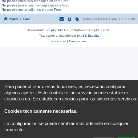
No puede
editar sus mensajes en este Foro
No puede
borrar sus mensajes en este Foro
No puede
enviar adjuntos en este Foro
Portal
Foro
Todos los horarios son
UTC+02:00
Desarrollado por
phpBB
® Forum Software © phpBB Limited
Traducción al español por
phpBB España
Privacidad
|
Condiciones
Para poder utilizar ciertas funciones, es necesario configurar
algunos ajustes. Esto controla si un servicio puede establecer
cookies o no. Se establecen cookies para los siguientes servicios:
Cookies técnicamente necesarias
.
La configuración se puede cambiar más adelante en cualquier
momento.