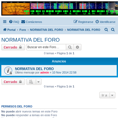
Radio Frecuencias
Foro de Radio Frecuencias
FAQ
Contáctenos
Registrarse
Identificarse
B
B
Portal
Foro
NORMATIVA DEL FORO
NORMATIVA DEL FORO
u
u
NORMATIVA DEL FORO
s
s
Buscar
Búsqueda avanzada
Cerrado
c
c
0 temas • Página
1
de
1
a
a
Anuncios
r
r
NORMATIVA DEL FORO
Último mensaje por
admin
«
10 Nov 2014 22:58
Cerrado
0 temas • Página
1
de
1
Ir a
PERMISOS DEL FORO
No puede
abrir nuevos temas en este Foro
No puede
responder a temas en este Foro