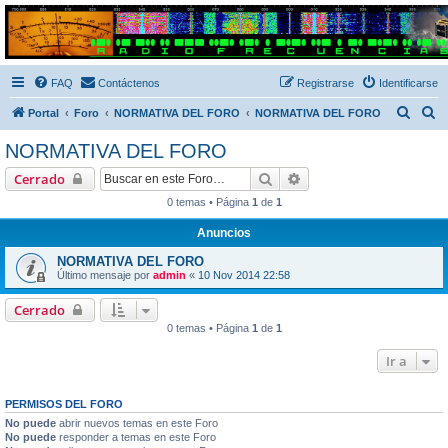
Radio Frecuencias
Foro de Radio Frecuencias
FAQ
Contáctenos
Registrarse
Identificarse
B
B
Portal
Foro
NORMATIVA DEL FORO
NORMATIVA DEL FORO
u
u
NORMATIVA DEL FORO
s
s
Buscar
Búsqueda avanzada
Cerrado
c
c
0 temas • Página
1
de
1
a
a
Anuncios
r
r
NORMATIVA DEL FORO
Último mensaje por
admin
«
10 Nov 2014 22:58
Cerrado
0 temas • Página
1
de
1
Ir a
PERMISOS DEL FORO
No puede
abrir nuevos temas en este Foro
No puede
responder a temas en este Foro