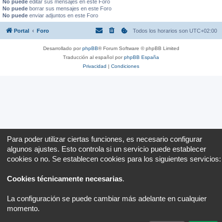
No puede
editar sus mensajes en este Foro
No puede
borrar sus mensajes en este Foro
No puede
enviar adjuntos en este Foro
Portal
Foro
Todos los horarios son
UTC+02:00
Desarrollado por
phpBB
® Forum Software © phpBB Limited
Traducción al español por
phpBB España
Privacidad
|
Condiciones
Para poder utilizar ciertas funciones, es necesario configurar
algunos ajustes. Esto controla si un servicio puede establecer
cookies o no. Se establecen cookies para los siguientes servicios:
Cookies técnicamente necesarias
.
La configuración se puede cambiar más adelante en cualquier
momento.