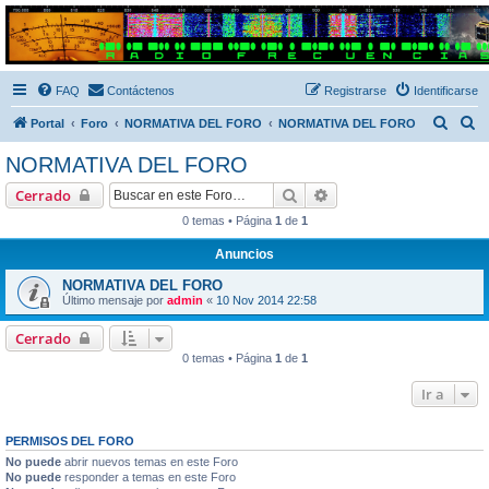
Radio Frecuencias
Foro de Radio Frecuencias
FAQ
Contáctenos
Registrarse
Identificarse
B
B
Portal
Foro
NORMATIVA DEL FORO
NORMATIVA DEL FORO
u
u
NORMATIVA DEL FORO
s
s
Buscar
Búsqueda avanzada
Cerrado
c
c
0 temas • Página
1
de
1
a
a
Anuncios
r
r
NORMATIVA DEL FORO
Último mensaje por
admin
«
10 Nov 2014 22:58
Cerrado
0 temas • Página
1
de
1
Ir a
PERMISOS DEL FORO
No puede
abrir nuevos temas en este Foro
No puede
responder a temas en este Foro