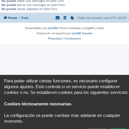
No puede
editar sus mensajes en este Foro
No puede
borrar sus mensajes en este Foro
No puede
enviar adjuntos en este Foro
Portal
Foro
Todos los horarios son
UTC+02:00
Desarrollado por
phpBB
® Forum Software © phpBB Limited
Traducción al español por
phpBB España
Privacidad
|
Condiciones
Para poder utilizar ciertas funciones, es necesario configurar
algunos ajustes. Esto controla si un servicio puede establecer
cookies o no. Se establecen cookies para los siguientes servicios:
Cookies técnicamente necesarias
.
La configuración se puede cambiar más adelante en cualquier
momento.