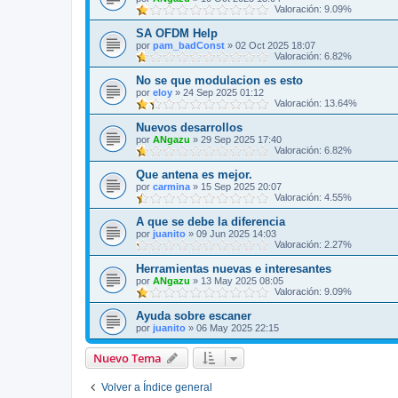
Valoración: 9.09%
SA OFDM Help
por
pam_badConst
»
02 Oct 2025 18:07
Valoración: 6.82%
No se que modulacion es esto
por
eloy
»
24 Sep 2025 01:12
Valoración: 13.64%
Nuevos desarrollos
por
ANgazu
»
29 Sep 2025 17:40
Valoración: 6.82%
Que antena es mejor.
por
carmina
»
15 Sep 2025 20:07
Valoración: 4.55%
A que se debe la diferencia
por
juanito
»
09 Jun 2025 14:03
Valoración: 2.27%
Herramientas nuevas e interesantes
por
ANgazu
»
13 May 2025 08:05
Valoración: 9.09%
Ayuda sobre escaner
por
juanito
»
06 May 2025 22:15
Nuevo Tema
Volver a Índice general