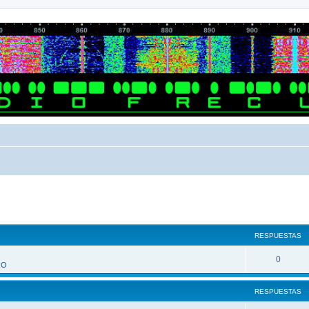
queda avanzada
RESPUESTAS
R
0
RO
e
RESPUESTAS
s