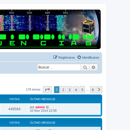
Registrarse
Identificarse
Buscar
Búsqueda avanza
Página
1
de
8
1
2
3
4
5
8
Siguiente
178 temas
…
VISTAS
ÚLTIMO MENSAJE
Ú
por
admin
V
448584
l
10 Nov 2014 22:58
t
i
i
m
VISTAS
ÚLTIMO MENSAJE
s
o
m