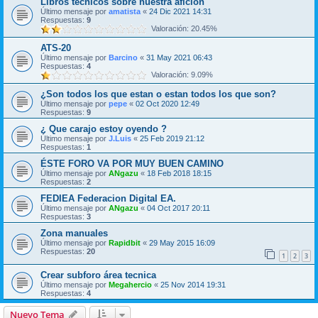
Libros tecnicos sobre nuestra aficion
Último mensaje por
amatista
«
24 Dic 2021 14:31
Respuestas:
9
Valoración: 20.45%
ATS-20
Último mensaje por
Barcino
«
31 May 2021 06:43
Respuestas:
4
Valoración: 9.09%
¿Son todos los que estan o estan todos los que son?
Último mensaje por
pepe
«
02 Oct 2020 12:49
Respuestas:
9
¿ Que carajo estoy oyendo ?
Último mensaje por
J.Luis
«
25 Feb 2019 21:12
Respuestas:
1
ÉSTE FORO VA POR MUY BUEN CAMINO
Último mensaje por
ANgazu
«
18 Feb 2018 18:15
Respuestas:
2
FEDIEA Federacion Digital EA.
Último mensaje por
ANgazu
«
04 Oct 2017 20:11
Respuestas:
3
Zona manuales
Último mensaje por
Rapidbit
«
29 May 2015 16:09
Respuestas:
20
1
2
3
Crear subforo área tecnica
Último mensaje por
Megahercio
«
25 Nov 2014 19:31
Respuestas:
4
Nuevo Tema