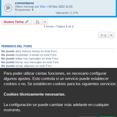
comentaros
Último mensaje por
Kilo
«
04 Nov 2022 11:03
Respuestas:
6
Valoración: 2.27%
Nuevo Tema
3 temas • Página
1
de
1
Ir a
PERMISOS DEL FORO
No puede
abrir nuevos temas en este Foro
No puede
responder a temas en este Foro
No puede
editar sus mensajes en este Foro
No puede
borrar sus mensajes en este Foro
No puede
enviar adjuntos en este Foro
Para poder utilizar ciertas funciones, es necesario configurar
Portal
Foro
Todos los horarios son
UTC+02:00
algunos ajustes. Esto controla si un servicio puede establecer
cookies o no. Se establecen cookies para los siguientes servicios:
Desarrollado por
phpBB
® Forum Software © phpBB Limited
Traducción al español por
phpBB España
Privacidad
|
Condiciones
Cookies técnicamente necesarias
.
La configuración se puede cambiar más adelante en cualquier
momento.