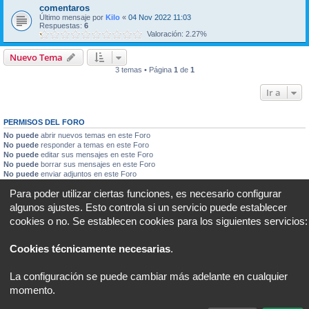
comentaros
Último mensaje por
Kilo
«
04 Nov 2022 11:03
Respuestas:
6
Valoración: 2.27%
Nuevo Tema
3 temas • Página
1
de
1
Ir a
PERMISOS DEL FORO
No puede
abrir nuevos temas en este Foro
No puede
responder a temas en este Foro
No puede
editar sus mensajes en este Foro
No puede
borrar sus mensajes en este Foro
No puede
enviar adjuntos en este Foro
Para poder utilizar ciertas funciones, es necesario configurar
Portal
Foro
Todos los horarios son
UTC+02:00
algunos ajustes. Esto controla si un servicio puede establecer
cookies o no. Se establecen cookies para los siguientes servicios:
Desarrollado por
phpBB
® Forum Software © phpBB Limited
Traducción al español por
phpBB España
Privacidad
|
Condiciones
Cookies técnicamente necesarias
.
La configuración se puede cambiar más adelante en cualquier
momento.