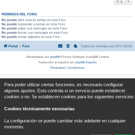
Ir a
PERMISOS DEL FORO
No puede
abrir nuevos temas en este Foro
No puede
responder a temas en este Foro
No puede
editar sus mensajes en este Foro
No puede
borrar sus mensajes en este Foro
No puede
enviar adjuntos en este Foro
Portal
Foro
Todos los horarios son
UTC+02:00
Desarrollado por
phpBB
® Forum Software © phpBB Limited
Traducción al español por
phpBB España
Privacidad
|
Condiciones
Para poder utilizar ciertas funciones, es necesario configurar
algunos ajustes. Esto controla si un servicio puede establecer
cookies o no. Se establecen cookies para los siguientes servicios:
Cookies técnicamente necesarias
.
La configuración se puede cambiar más adelante en cualquier
momento.