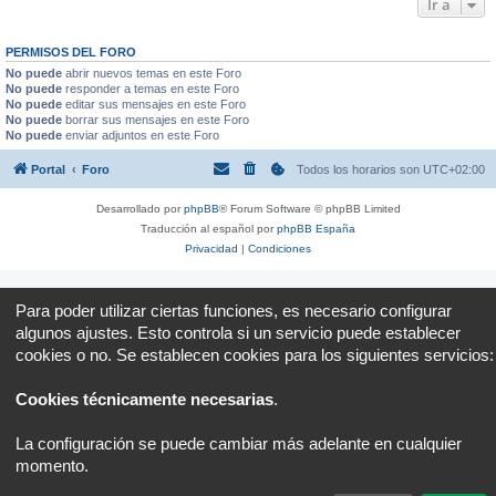
Ir a
PERMISOS DEL FORO
No puede
abrir nuevos temas en este Foro
No puede
responder a temas en este Foro
No puede
editar sus mensajes en este Foro
No puede
borrar sus mensajes en este Foro
No puede
enviar adjuntos en este Foro
Portal
Foro
Todos los horarios son
UTC+02:00
Desarrollado por
phpBB
® Forum Software © phpBB Limited
Traducción al español por
phpBB España
Privacidad
|
Condiciones
Para poder utilizar ciertas funciones, es necesario configurar
algunos ajustes. Esto controla si un servicio puede establecer
cookies o no. Se establecen cookies para los siguientes servicios:
Cookies técnicamente necesarias
.
La configuración se puede cambiar más adelante en cualquier
momento.