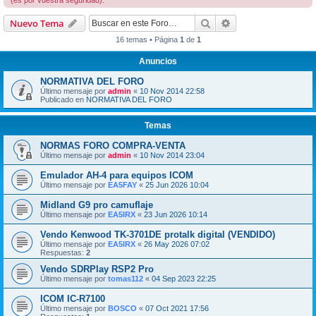
(es por vuestra seguridad).
Buscar
Búsqueda avanzad
Nuevo Tema
16 temas • Página
1
de
1
Anuncios
NORMATIVA DEL FORO
Último mensaje por
admin
«
10 Nov 2014 22:58
Publicado en
NORMATIVA DEL FORO
Temas
NORMAS FORO COMPRA-VENTA
Último mensaje por
admin
«
10 Nov 2014 23:04
Emulador AH-4 para equipos ICOM
Último mensaje por
EA5FAY
«
25 Jun 2026 10:04
Midland G9 pro camuflaje
Último mensaje por
EA5IRX
«
23 Jun 2026 10:14
Vendo Kenwood TK-3701DE protalk digital (VENDIDO)
Último mensaje por
EA5IRX
«
26 May 2026 07:02
Respuestas:
2
Vendo SDRPlay RSP2 Pro
Último mensaje por
tomas112
«
04 Sep 2023 22:25
ICOM IC-R7100
Último mensaje por
BOSCO
«
07 Oct 2021 17:56