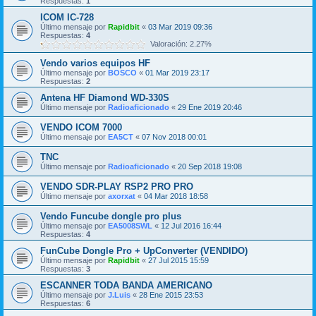
Respuestas:
1
ICOM IC-728
Último mensaje por
Rapidbit
«
03 Mar 2019 09:36
Respuestas:
4
Valoración: 2.27%
Vendo varios equipos HF
Último mensaje por
BOSCO
«
01 Mar 2019 23:17
Respuestas:
2
Antena HF Diamond WD-330S
Último mensaje por
Radioaficionado
«
29 Ene 2019 20:46
VENDO ICOM 7000
Último mensaje por
EA5CT
«
07 Nov 2018 00:01
TNC
Último mensaje por
Radioaficionado
«
20 Sep 2018 19:08
VENDO SDR-PLAY RSP2 PRO PRO
Último mensaje por
axorxat
«
04 Mar 2018 18:58
Vendo Funcube dongle pro plus
Último mensaje por
EA5008SWL
«
12 Jul 2016 16:44
Respuestas:
4
FunCube Dongle Pro + UpConverter (VENDIDO)
Último mensaje por
Rapidbit
«
27 Jul 2015 15:59
Respuestas:
3
ESCANNER TODA BANDA AMERICANO
Último mensaje por
J.Luis
«
28 Ene 2015 23:53
Respuestas:
6