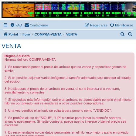
Radio Frecuencias
Foro de Radio Frecuencias
FAQ
Contáctenos
Registrarse
Identificarse
B
B
Portal
Foro
COMPRA-VENTA
VENTA
u
u
VENTA
s
s
Reglas del Foro
c
c
Normas del foro COMPRA-VENTA
a
a
1. Se recomienda poner el precio del artículo que se vende y especificar gastos de
envío.
r
r
2. Si es posible, adjuntar varias imágenes a tamaño adecuado para conocer el estado
del equipo.
3. No discutas el precio de un artículo en venta, si no te interesa o lo ves caro,
sencillamente no contestes.
4. Si necesitas más información sobre un artículo, es aconsejable ponerlo en el mismo
hilo, no por privado, así se ayudarás a otros posibles compradores.
5. Una vez vendido el artículo se editará para ponerlo como "VENDIDO".
6. Se prohíbe el uso de "SIGUE", "UP" o similar para llamar la atención sobre tu
anuncio nuevamente. Si nadie contesta, puede que no interese o bien el precio sea
excesivo.
7. Es recomendable no dar datos personales en el hilo, eso mejor tratarlo en privado