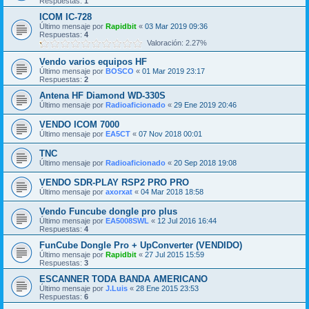
Respuestas:
1
ICOM IC-728
Último mensaje por
Rapidbit
«
03 Mar 2019 09:36
Respuestas:
4
Valoración: 2.27%
Vendo varios equipos HF
Último mensaje por
BOSCO
«
01 Mar 2019 23:17
Respuestas:
2
Antena HF Diamond WD-330S
Último mensaje por
Radioaficionado
«
29 Ene 2019 20:46
VENDO ICOM 7000
Último mensaje por
EA5CT
«
07 Nov 2018 00:01
TNC
Último mensaje por
Radioaficionado
«
20 Sep 2018 19:08
VENDO SDR-PLAY RSP2 PRO PRO
Último mensaje por
axorxat
«
04 Mar 2018 18:58
Vendo Funcube dongle pro plus
Último mensaje por
EA5008SWL
«
12 Jul 2016 16:44
Respuestas:
4
FunCube Dongle Pro + UpConverter (VENDIDO)
Último mensaje por
Rapidbit
«
27 Jul 2015 15:59
Respuestas:
3
ESCANNER TODA BANDA AMERICANO
Último mensaje por
J.Luis
«
28 Ene 2015 23:53
Respuestas:
6