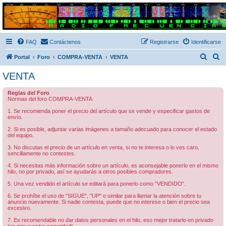
Radio Frecuencias
Foro de Radio Frecuencias
FAQ
Contáctenos
Registrarse
Identificarse
B
B
Portal
Foro
COMPRA-VENTA
VENTA
u
u
VENTA
s
s
Reglas del Foro
c
c
Normas del foro COMPRA-VENTA
a
a
1. Se recomienda poner el precio del artículo que se vende y especificar gastos de
envío.
r
r
2. Si es posible, adjuntar varias imágenes a tamaño adecuado para conocer el estado
del equipo.
3. No discutas el precio de un artículo en venta, si no te interesa o lo ves caro,
sencillamente no contestes.
4. Si necesitas más información sobre un artículo, es aconsejable ponerlo en el mismo
hilo, no por privado, así se ayudarás a otros posibles compradores.
5. Una vez vendido el artículo se editará para ponerlo como "VENDIDO".
6. Se prohíbe el uso de "SIGUE", "UP" o similar para llamar la atención sobre tu
anuncio nuevamente. Si nadie contesta, puede que no interese o bien el precio sea
excesivo.
7. Es recomendable no dar datos personales en el hilo, eso mejor tratarlo en privado