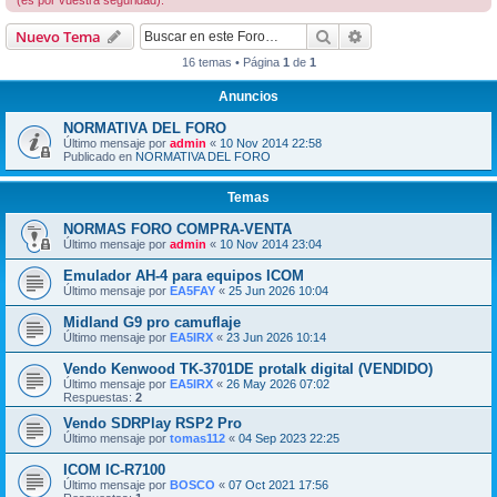
(es por vuestra seguridad).
Buscar
Búsqueda avanzad
Nuevo Tema
16 temas • Página
1
de
1
Anuncios
NORMATIVA DEL FORO
Último mensaje por
admin
«
10 Nov 2014 22:58
Publicado en
NORMATIVA DEL FORO
Temas
NORMAS FORO COMPRA-VENTA
Último mensaje por
admin
«
10 Nov 2014 23:04
Emulador AH-4 para equipos ICOM
Último mensaje por
EA5FAY
«
25 Jun 2026 10:04
Midland G9 pro camuflaje
Último mensaje por
EA5IRX
«
23 Jun 2026 10:14
Vendo Kenwood TK-3701DE protalk digital (VENDIDO)
Último mensaje por
EA5IRX
«
26 May 2026 07:02
Respuestas:
2
Vendo SDRPlay RSP2 Pro
Último mensaje por
tomas112
«
04 Sep 2023 22:25
ICOM IC-R7100
Último mensaje por
BOSCO
«
07 Oct 2021 17:56