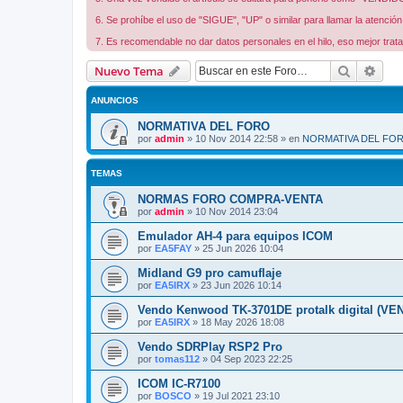
6. Se prohíbe el uso de "SIGUE", "UP" o similar para llamar la atenció
7. Es recomendable no dar datos personales en el hilo, eso mejor trata
Buscar
Bús
Nuevo Tema
ANUNCIOS
NORMATIVA DEL FORO
por
admin
»
10 Nov 2014 22:58
» en
NORMATIVA DEL FO
TEMAS
NORMAS FORO COMPRA-VENTA
por
admin
»
10 Nov 2014 23:04
Emulador AH-4 para equipos ICOM
por
EA5FAY
»
25 Jun 2026 10:04
Midland G9 pro camuflaje
por
EA5IRX
»
23 Jun 2026 10:14
Vendo Kenwood TK-3701DE protalk digital (VE
por
EA5IRX
»
18 May 2026 18:08
Vendo SDRPlay RSP2 Pro
por
tomas112
»
04 Sep 2023 22:25
ICOM IC-R7100
por
BOSCO
»
19 Jul 2021 23:10