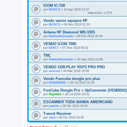
ICOM IC-728
por
BOSCO
»
15 Ago 2018 21:07
Valoración: 2.27%
Vendo varios equipos HF
por
BOSCO
»
06 Nov 2018 22:33
Antena HF Diamond WD-330S
por
Radioaficionado
»
29 Ene 2019 20:46
VENDO ICOM 7000
por
EA5CT
»
07 Nov 2018 00:01
TNC
por
Radioaficionado
»
20 Sep 2018 19:08
VENDO SDR-PLAY RSP2 PRO PRO
por
axorxat
»
04 Mar 2018 18:58
Vendo Funcube dongle pro plus
por
EA5008SWL
»
08 Jul 2016 18:24
FunCube Dongle Pro + UpConverter (VENDIDO)
por
Rapidbit
»
26 Jul 2015 10:01
ESCANNER TODA BANDA AMERICANO
por
juanito
»
28 Dic 2014 16:45
T-word Receiver
por
Jack
»
05 Dic 2014 16:35
Nuevo Tema