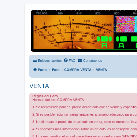
Radio Frecuencias
Foro de Radio Frecuencias
Enlaces rápidos
FAQ
Contáctenos
Portal
Foro
COMPRA-VENTA
VENTA
VENTA
Reglas del Foro
Normas del foro COMPRA-VENTA
1. Se recomienda poner el precio del artículo que se vende y especific
2. Si es posible, adjuntar varias imágenes a tamaño adecuado para con
3. No discutas el precio de un artículo en venta, si no te interesa o lo
4. Si necesitas más información sobre un artículo, es aconsejable pon
5. Una vez vendido el artículo se editará para ponerlo como "VENDID