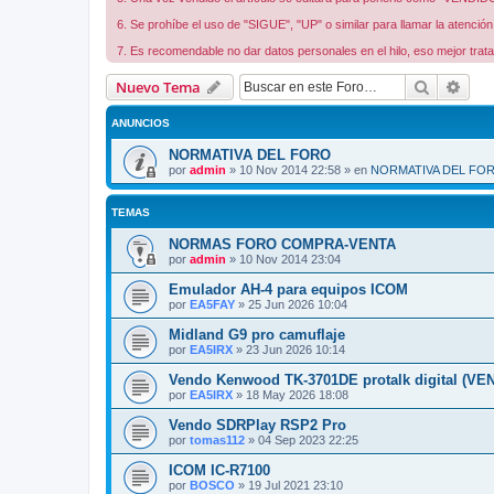
6. Se prohíbe el uso de "SIGUE", "UP" o similar para llamar la atenció
7. Es recomendable no dar datos personales en el hilo, eso mejor trata
Buscar
Bús
Nuevo Tema
ANUNCIOS
NORMATIVA DEL FORO
por
admin
»
10 Nov 2014 22:58
» en
NORMATIVA DEL FO
TEMAS
NORMAS FORO COMPRA-VENTA
por
admin
»
10 Nov 2014 23:04
Emulador AH-4 para equipos ICOM
por
EA5FAY
»
25 Jun 2026 10:04
Midland G9 pro camuflaje
por
EA5IRX
»
23 Jun 2026 10:14
Vendo Kenwood TK-3701DE protalk digital (VE
por
EA5IRX
»
18 May 2026 18:08
Vendo SDRPlay RSP2 Pro
por
tomas112
»
04 Sep 2023 22:25
ICOM IC-R7100
por
BOSCO
»
19 Jul 2021 23:10