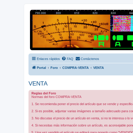
Radio Frecuencias
Foro de Radio Frecuencias
Enlaces rápidos
FAQ
Contáctenos
Portal
Foro
COMPRA-VENTA
VENTA
VENTA
Reglas del Foro
Normas del foro COMPRA-VENTA
1. Se recomienda poner el precio del artículo que se vende y especific
2. Si es posible, adjuntar varias imágenes a tamaño adecuado para con
3. No discutas el precio de un artículo en venta, si no te interesa o lo
4. Si necesitas más información sobre un artículo, es aconsejable pon
5. Una vez vendido el artículo se editará para ponerlo como "VENDID