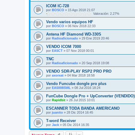
ICOM IC-728
por
BOSCO
»
15 Ago 2018 21:07
Valoración: 2.27%
Vendo varios equipos HF
por
BOSCO
»
06 Nov 2018 22:33
Antena HF Diamond WD-330S
por
Radioaficionado
»
29 Ene 2019 20:46
VENDO ICOM 7000
por
EA5CT
»
07 Nov 2018 00:01
TNC
por
Radioaficionado
»
20 Sep 2018 19:08
VENDO SDR-PLAY RSP2 PRO PRO
por
axorxat
»
04 Mar 2018 18:58
Vendo Funcube dongle pro plus
por
EA5008SWL
»
08 Jul 2016 18:24
FunCube Dongle Pro + UpConverter (VENDIDO)
por
Rapidbit
»
26 Jul 2015 10:01
ESCANNER TODA BANDA AMERICANO
por
juanito
»
28 Dic 2014 16:45
T-word Receiver
por
Jack
»
05 Dic 2014 16:35
Nuevo Tema