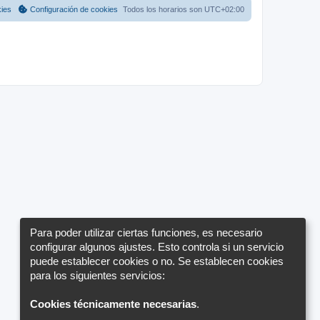
a
a
m
kies
Configuración de cookies
Todos los horarios son
UTC+02:00
j
e
j
e
n
s
e
a
j
s
e
Para poder utilizar ciertas funciones, es necesario
configurar algunos ajustes. Esto controla si un servicio
puede establecer cookies o no. Se establecen cookies
para los siguientes servicios:
Cookies técnicamente necesarias
.