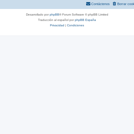
s
Contáctenos
Borrar coo
Desarrollado por
phpBB
® Forum Software © phpBB Limited
Traducción al español por
phpBB España
Privacidad
|
Condiciones