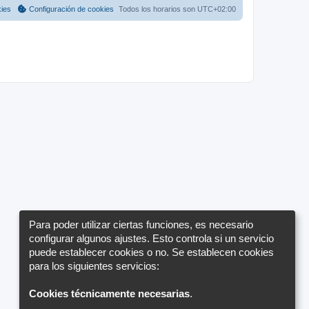
a
a
m
kies
Configuración de cookies
Todos los horarios son
UTC+02:00
j
e
j
e
n
s
e
a
j
s
e
Para poder utilizar ciertas funciones, es necesario
configurar algunos ajustes. Esto controla si un servicio
puede establecer cookies o no. Se establecen cookies
para los siguientes servicios:
Cookies técnicamente necesarias
.