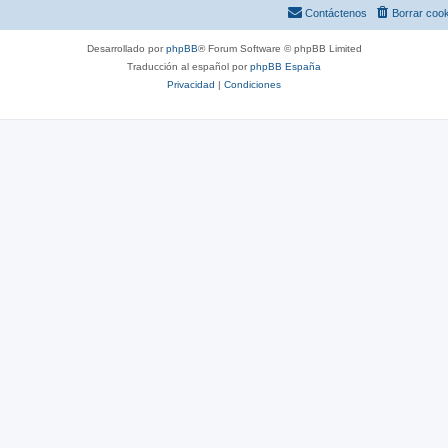
s
Contáctenos
Borrar coo
Desarrollado por
phpBB
® Forum Software © phpBB Limited
Traducción al español por
phpBB España
Privacidad
|
Condiciones