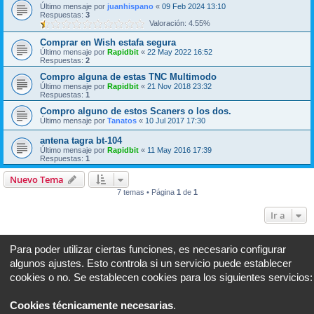
Último mensaje por
juanhispano
«
09 Feb 2024 13:10
Respuestas:
3
Valoración: 4.55%
Comprar en Wish estafa segura
Último mensaje por
Rapidbit
«
22 May 2022 16:52
Respuestas:
2
Compro alguna de estas TNC Multimodo
Último mensaje por
Rapidbit
«
21 Nov 2018 23:32
Respuestas:
1
Compro alguno de estos Scaners o los dos.
Último mensaje por
Tanatos
«
10 Jul 2017 17:30
antena tagra bt-104
Último mensaje por
Rapidbit
«
11 May 2016 17:39
Respuestas:
1
Nuevo Tema
7 temas • Página
1
de
1
Ir a
PERMISOS DEL FORO
Para poder utilizar ciertas funciones, es necesario configurar
No puede
abrir nuevos temas en este Foro
algunos ajustes. Esto controla si un servicio puede establecer
No puede
responder a temas en este Foro
cookies o no. Se establecen cookies para los siguientes servicios:
No puede
editar sus mensajes en este Foro
No puede
borrar sus mensajes en este Foro
No puede
enviar adjuntos en este Foro
Cookies técnicamente necesarias
.